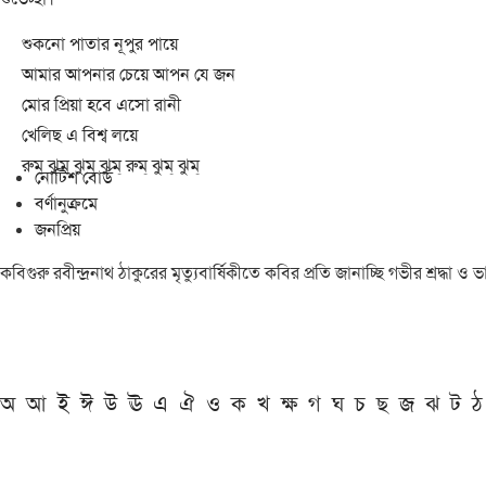
শুকনো পাতার নূপুর পায়ে
আমার আপনার চেয়ে আপন যে জন
মোর প্রিয়া হবে এসো রানী
খেলিছ এ বিশ্ব লয়ে
রুম্ ঝুম্ ঝুম্ ঝুম্ রুম্ ঝুম্ ঝুম্
নোটিশ বোর্ড
বর্ণানুক্রমে
জনপ্রিয়
কবিগুরু রবীন্দ্রনাথ ঠাকুরের মৃত্যুবার্ষিকীতে কবির প্রতি জানাচ্ছি গভীর শ্রদ্ধ
অ
আ
ই
ঈ
উ
ঊ
এ
ঐ
ও
ক
খ
ক্ষ
গ
ঘ
চ
ছ
জ
ঝ
ট
ঠ