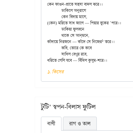
কেন ফাগুন-প্রাতে সহসা বাদল ঝরে।।

	ডাকিলে অনুরাগে

	কেন বিদায় মাগে,

(কেন) মরিতে সাধ জাগে — পিয়ার বুকের ’পরে।।

	ডাকিয়া ফুলবনে

	থাকে সে আন্‌মনে,

১
কাঁদায়ে নিরজনে — কাঁদে সে নিজের
 তরে।।

	কবি, তোরে কে কবে

	সাধিল বেণুর রবে,

১. কিসের
টুটি’ স্বপন-বিলাস ফুটিল
বাণী
রাগ ও তাল