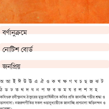
বর্ণানুক্রমে
নোটিশ বোর্ড
জনপ্রিয়
অ
আ
ই
ঈ
উ
ঊ
এ
ঐ
ও
ক
খ
ক্ষ
গ
ঘ
চ
ছ
জ
ঝ
ট
ঠ
ড
ঢ
ত
থ
দ
ধ
ন
প
ফ
ব
ভ
ম
য
র
ল
শ
স
হ
কবিগুরু রবীন্দ্রনাথ ঠাকুরের মৃত্যুবার্ষিকীতে কবির প্রতি জানাচ্ছি গভীর শ্রদ্ধা ও
ভালবাসা। নজরুলগীতির সকল শুভানুধ্যায়ীকে জানাচ্ছি প্রাণঢালা অভিনন্দন ও
শুভেচ্ছা।