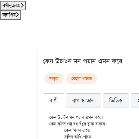
বর্ণানুক্রমে
জনপ্রিয়
কেন উচাটন মন পরান এমন করে
দাদ্‌রা
বেহাগ-খাম্বাজ
বাণী
রাগ ও তাল
ভিডিও
কেন উচাটন মন পরান এমন করে।

কেন কাঁদে গো বধূ বঁধুর বুকে বাসরে।।

	কেন মিলন-রাতে

	সলিল আঁখি-পাতে
