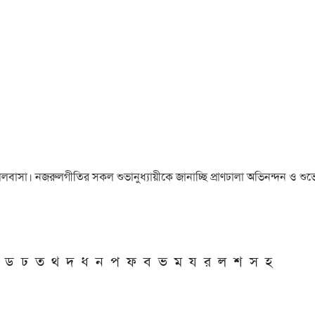
া ও ভালবাসা। নজরুলগীতির সকল শুভানুধ্যায়ীকে জানাচ্ছি প্রাণঢালা অভিনন্দন ও শুভে
ড
ঢ
ত
থ
দ
ধ
ন
প
ফ
ব
ভ
ম
য
র
ল
শ
স
হ