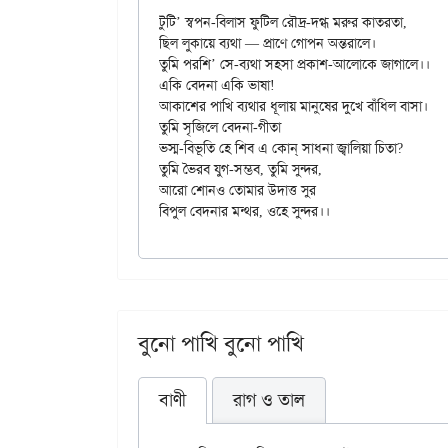
টুটি’ স্বপন-বিলাস ফুটিল রৌদ্র-দগ্ধ মরুর কাতরতা,

ছিল লুকায়ে ব্যথা — প্রাণে গোপন অন্তরালে।

তুমি পরশি’ সে-ব্যথা সহসা প্রকাশ-আলোকে জাগালে।।

একি বেদনা একি ভাষা!

আকাশের পাখি ব্যথার ধূলায় মানুষের দুখে বাঁধিল বাসা।

তুমি সৃজিলে বেদনা-গীতা

ভস্ম-বিভূতি হে শিব এ কোন্ সাধনা জ্বালিয়া চিতা?

তুমি ভৈরব যুগ-সম্ভব, তুমি সুন্দর,

আরো শোনও তোমার উদাত্ত সুর

বুনো পাখি বুনো পাখি
বাণী
রাগ ও তাল