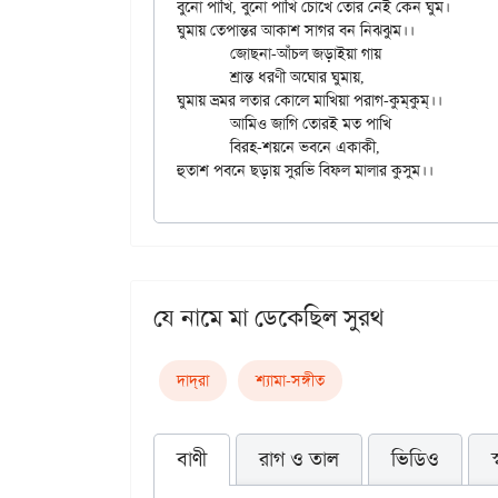
বুনো পাখি, বুনো পাখি চোখে তোর নেই কেন ঘুম।

ঘুমায় তেপান্তর আকাশ সাগর বন নিঝ্ঝুম।।

	জোছনা-আঁচল জড়াইয়া গায়

	শ্রান্ত ধরণী অঘোর ঘুমায়,

ঘুমায় ভ্রমর লতার কোলে মাখিয়া পরাগ-কুম্‌কুম্‌।।

	আমিও জাগি তোরই মত পাখি

	বিরহ-শয়নে ভবনে একাকী,

যে নামে মা ডেকেছিল সুরথ
দাদ্‌রা
শ্যামা-সঙ্গীত
বাণী
রাগ ও তাল
ভিডিও