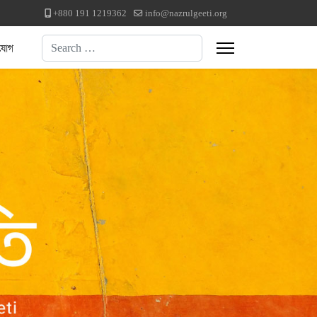
+880 191 1219362
info@nazrulgeeti.org
Search
যোগ