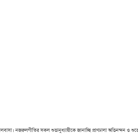
া ও ভালবাসা। নজরুলগীতির সকল শুভানুধ্যায়ীকে জানাচ্ছি প্রাণঢালা অভিনন্দন ও শুভে