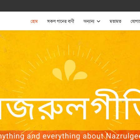
হোম
সকল গানের বাণী
অন্যান্য
মতামত
যোগা