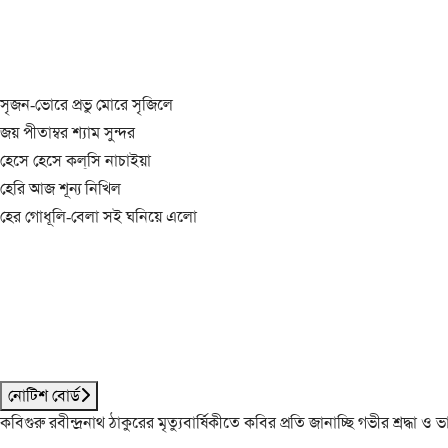
সৃজন-ভোরে প্রভু মোরে সৃজিলে
জয় পীতাম্বর শ্যাম সুন্দর
হেসে হেসে কল্‌সি নাচাইয়া
হেরি আজ শূন্য নিখিল
হের গোধূলি-বেলা সই ঘনিয়ে এলো
নোটিশ বোর্ড
কবিগুরু রবীন্দ্রনাথ ঠাকুরের মৃত্যুবার্ষিকীতে কবির প্রতি জানাচ্ছি গভীর শ্রদ্ধ