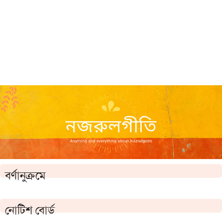
বর্ণানুক্রমে
নোটিশ বোর্ড