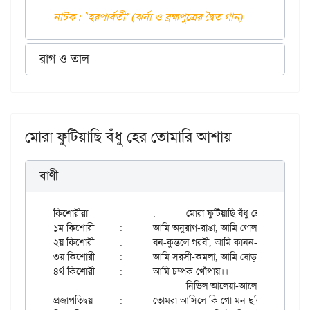
নাটক : `হরপার্বতী’ (ঝর্না ও ব্রহ্মপুত্রের দ্বৈত গান)
রাগ ও তাল
মোরা ফুটিয়াছি বঁধু হের তোমারি আশায়
বাণী
কিশোরীরা		:	মোরা ফুটিয়াছি বঁধু হের তোমারি আশায়।

১ম কিশোরী	:	আমি অনুরাগ-রাঙা, আমি গোলাব-শাখায়।।

২য় কিশোরী	:	বন-কুন্তলে গরবী, আমি কানন-করবী।

৩য় কিশোরী	:	আমি সরসী-কমলা, আমি ষোড়শী কমলা

৪র্থ কিশোরী	:	আমি চম্পক খোঁপায়।।

				নিভিল আলেয়া-আলো পথ চলিতে,

প্রজাপতিদ্বয়	:	তোমরা আসিলে কি গো মন ছলিতে।
