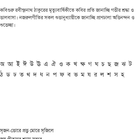
কবিগুরু রবীন্দ্রনাথ ঠাকুরের মৃত্যুবার্ষিকীতে কবির প্রতি জানাচ্ছি গভীর শ্রদ্ধা ও
ভালবাসা। নজরুলগীতির সকল শুভানুধ্যায়ীকে জানাচ্ছি প্রাণঢালা অভিনন্দন ও
শুভেচ্ছা।
অ
আ
ই
ঈ
উ
ঊ
এ
ঐ
ও
ক
খ
ক্ষ
গ
ঘ
চ
ছ
জ
ঝ
ট
ঠ
ড
ঢ
ত
থ
দ
ধ
ন
প
ফ
ব
ভ
ম
য
র
ল
শ
স
হ
সৃজন-ভোরে প্রভু মোরে সৃজিলে