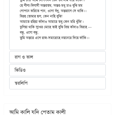
তুমি চাও আমি নিশি-দিন যেন তব নাম ধরে ডাকি।।

হে লীলা-বিলাসী অন্তরতম, অন্তর-মধু চাও বুঝি মম

গোপনে করিতে পান, ওগো বঁধু, অন্তরালে সে থাকি।।

বিরহ তোমার ছল, কেন নাহি বুঝি!

আমাতে রহিয়া কাঁদাও আমারে তবু কেন মরি খুঁজি'।

ভুলিয়া থাকি সুখের মোহে তাই বুঝি প্রিয় কাঁদাও বিরহে —

বন্ধু, ওগো বন্ধু;

রাগ ও তাল
ভিডিও
স্বরলিপি
আমি কালি যদি পেতাম কালী