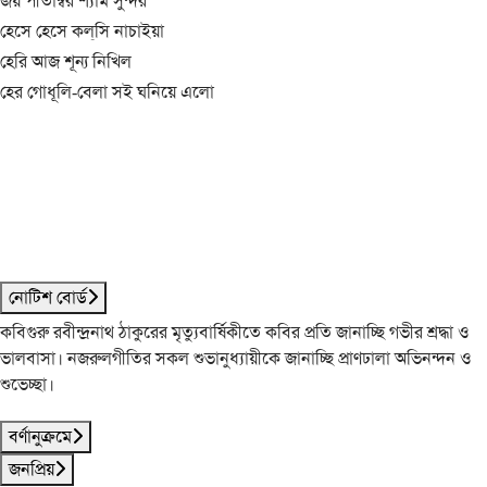
জয় পীতাম্বর শ্যাম সুন্দর
হেসে হেসে কল্‌সি নাচাইয়া
হেরি আজ শূন্য নিখিল
হের গোধূলি-বেলা সই ঘনিয়ে এলো
নোটিশ বোর্ড
কবিগুরু রবীন্দ্রনাথ ঠাকুরের মৃত্যুবার্ষিকীতে কবির প্রতি জানাচ্ছি গভীর শ্রদ্ধা ও
ভালবাসা। নজরুলগীতির সকল শুভানুধ্যায়ীকে জানাচ্ছি প্রাণঢালা অভিনন্দন ও
শুভেচ্ছা।
বর্ণানুক্রমে
জনপ্রিয়