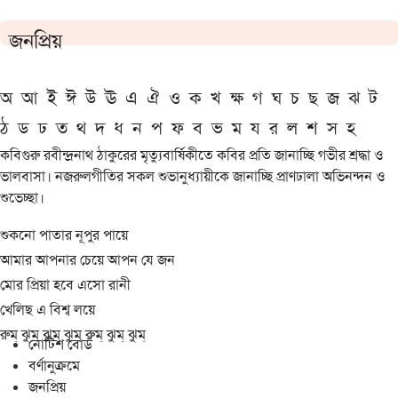
জনপ্রিয়
অ
আ
ই
ঈ
উ
ঊ
এ
ঐ
ও
ক
খ
ক্ষ
গ
ঘ
চ
ছ
জ
ঝ
ট
ঠ
ড
ঢ
ত
থ
দ
ধ
ন
প
ফ
ব
ভ
ম
য
র
ল
শ
স
হ
কবিগুরু রবীন্দ্রনাথ ঠাকুরের মৃত্যুবার্ষিকীতে কবির প্রতি জানাচ্ছি গভীর শ্রদ্ধা ও
ভালবাসা। নজরুলগীতির সকল শুভানুধ্যায়ীকে জানাচ্ছি প্রাণঢালা অভিনন্দন ও
শুভেচ্ছা।
শুকনো পাতার নূপুর পায়ে
আমার আপনার চেয়ে আপন যে জন
মোর প্রিয়া হবে এসো রানী
খেলিছ এ বিশ্ব লয়ে
রুম্ ঝুম্ ঝুম্ ঝুম্ রুম্ ঝুম্ ঝুম্
নোটিশ বোর্ড
বর্ণানুক্রমে
জনপ্রিয়