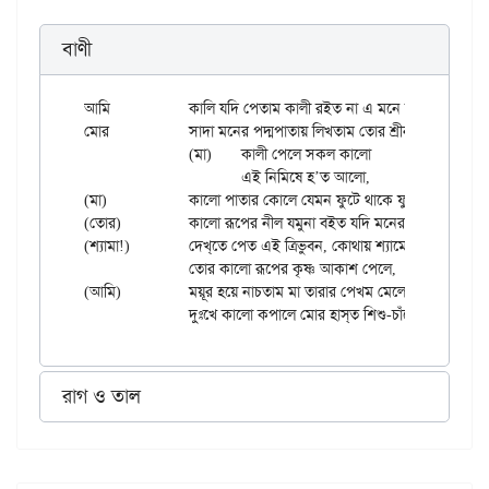
বাণী
আমি		কালি যদি পেতাম কালী রইত না এ মনে কালি।

মোর		সাদা মনের পদ্মপাতায় লিখ্তাম তোর শ্রীনাম খালি।।

		(মা)	কালী পেলে সকল কালো

			এই নিমিষে হ’ত আলো,

(মা)		কালো পাতার কোলে যেমন ফুটে থাকে ফুলের ডালি।।

(তোর)		কালো রূপের নীল যমুনা বইত যদি মনের মাঝে,

(শ্যামা!)		দেখ্‌তে পেত এই ত্রিভুবন, কোথায় শ্যামের বেণু বাজে।

		তোর কালো রূপের কৃষ্ণ আকাশ পেলে,

(আমি)		ময়ূর হয়ে নাচতাম মা তারার পেখম মেলে।

রাগ ও তাল