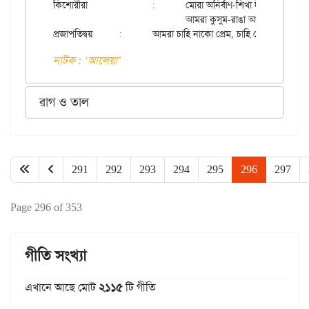
কিশোরীরা		:	মোরা অনির্বাণ-শিখা দীপ্তিমতী,

				আমরা কুসুম-রাঙা আমরা জ্যোতি।

নাটক : ‘আলেয়া’
রাগ ও তাল
291
292
293
294
295
296
297
Page 296 of 353
গীতি সংখ্যা
এখানে আছে মোট
২১১৫
টি গীতি