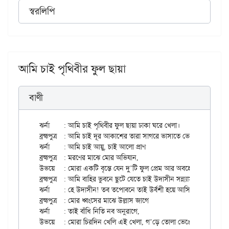
স্বরলিপি
আমি চাই পৃথিবীর ফুল ছায়া
বাণী
ঝর্না	: আমি চাই পৃথিবীর ফুল ছায়া ঢাকা ঘরে খেলা।

ব্রহ্মপুত্র	: আমি চাই দূর আকাশের তারা সাগরে ভাসাতে ভেলা।।

ঝর্না	: আমি চাই আয়ু, চাই আলো প্রাণ

ব্রহ্মপুত্র	: মরণের মাঝে মোর অভিযান,

উভয়ে	: মোরা একটি বৃন্তে যেন দু’টি ফুল প্রেম আর অবহেলা।।

ব্রহ্মপুত্র	: আমি বাহির ভুবনে ছুটে যেতে চাই উদাসীন সন্ন্যাসী,

ঝর্না	: হে উদাসীন! তব তপোবনে তাই উর্বশী হয়ে আসি।

ব্রহ্মপুত্র	: মোর ধ্বংসের মাঝে উল্লাস জাগে

ঝর্না	: তাই বাঁধি নিতি নব অনুরাগে,
