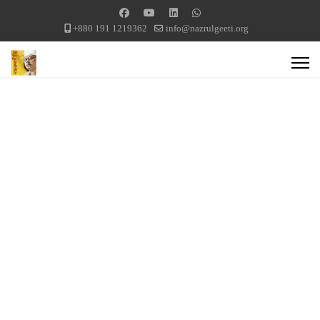
+880 191 1219362
info@nazrulgeeti.org