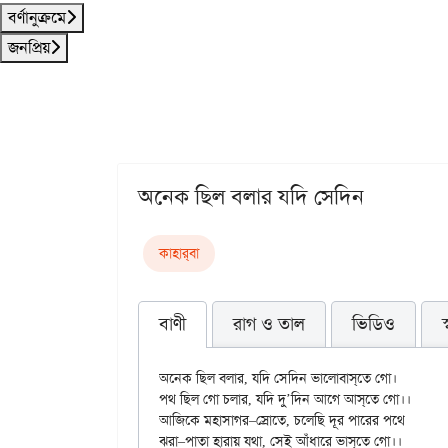
বর্ণানুক্রমে
জনপ্রিয়
অনেক ছিল বলার যদি সেদিন
কাহার্‌বা
বাণী
রাগ ও তাল
ভিডিও
অনেক ছিল বলার, যদি সেদিন ভালোবাস্‌তে গো।

পথ ছিল গো চলার, যদি দু’দিন আগে আস্‌তে গো।।

আজিকে মহাসাগর–স্রোতে, চলেছি দূর পারের পথে

ঝরা–পাতা হারায় যথা, সেই আঁধারে ভাস্‌তে গো।।
