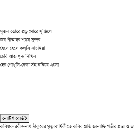
সৃজন-ভোরে প্রভু মোরে সৃজিলে
জয় পীতাম্বর শ্যাম সুন্দর
হেসে হেসে কল্‌সি নাচাইয়া
হেরি আজ শূন্য নিখিল
হের গোধূলি-বেলা সই ঘনিয়ে এলো
নোটিশ বোর্ড
কবিগুরু রবীন্দ্রনাথ ঠাকুরের মৃত্যুবার্ষিকীতে কবির প্রতি জানাচ্ছি গভীর শ্রদ্ধ