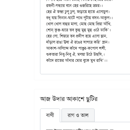
রজনী-গন্ধ্যার বনে হের গুঞ্জরিছে ভ্রমর।।

হের ঐ তন্দ্রা ঢুলু ঢুল্, জড়ায়ে হাতে এলোচুল।

বধূ যায় সিনান-ঘাটে পথে লুটায় বসন-আকুল।।

খোল খোল বাহুর মালা, মোছ মোছ প্রিয়া আঁখি,

শোন্ কুঞ্জ-দ্বারে তব কুহু মুহু মুহু ওঠে ডাকি’।

হের লো, শিয়রে তব প্রদীপ হয়ে এলো ম্লান,

দাঁড়াল রাঙা ঊষা ঐ রঙের সাগরে করি’ স্নান।

আকাশ-অলিন্দে কাঁদে পাণ্ডুর-কপোল শশী,

শুকতারা নিবু-নিবু ঐ, মলয়া উঠে উছসি,।

আজ উদার আকাশে ছুটির
বাণী
রাগ ও তাল