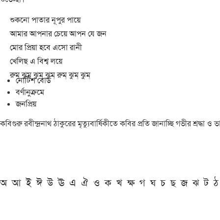
শুকনো পাতার নূপুর পায়ে
আমার আপনার চেয়ে আপন যে জন
মোর প্রিয়া হবে এসো রানী
খেলিছ এ বিশ্ব লয়ে
রুম্ ঝুম্ ঝুম্ ঝুম্ রুম্ ঝুম্ ঝুম্
নোটিশ বোর্ড
বর্ণানুক্রমে
জনপ্রিয়
কবিগুরু রবীন্দ্রনাথ ঠাকুরের মৃত্যুবার্ষিকীতে কবির প্রতি জানাচ্ছি গভীর শ্রদ্ধ
অ
আ
ই
ঈ
উ
ঊ
এ
ঐ
ও
ক
খ
ক্ষ
গ
ঘ
চ
ছ
জ
ঝ
ট
ঠ