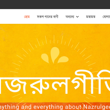
হোম
সকল গানের বাণী
অন্যান্য
মতামত
যোগা