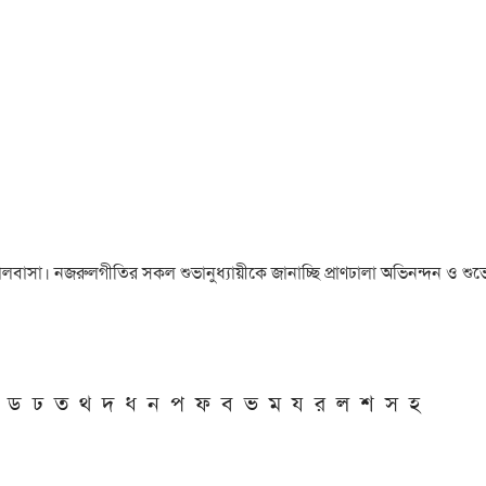
া ও ভালবাসা। নজরুলগীতির সকল শুভানুধ্যায়ীকে জানাচ্ছি প্রাণঢালা অভিনন্দন ও শুভে
ড
ঢ
ত
থ
দ
ধ
ন
প
ফ
ব
ভ
ম
য
র
ল
শ
স
হ