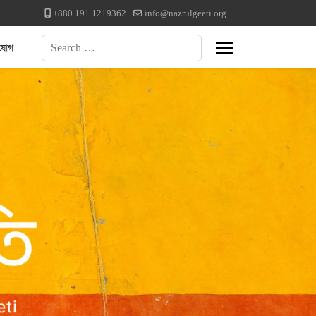
+880 191 1219362
info@nazrulgeeti.org
Search
যোগ