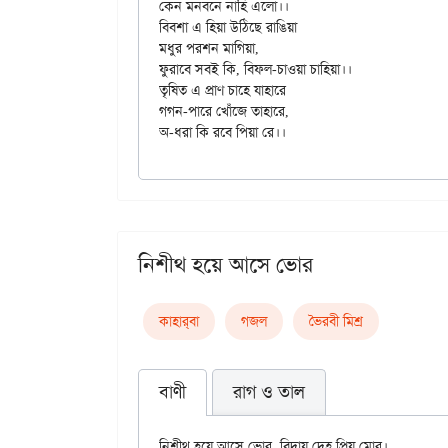
কেন মনবনে নাহি এলো।।

বিবশা এ হিয়া উঠিছে রাঙিয়া

মধুর পরশন মাগিয়া,

ফুরাবে সবই কি, বিফল-চাওয়া চাহিয়া।।

তৃষিত এ প্রাণ চাহে যাহারে

গগন-পারে খোঁজে তাহারে,

নিশীথ হয়ে আসে ভোর
কাহার্‌বা
গজল
ভৈরবী মিশ্র
বাণী
রাগ ও তাল
নিশীথ হয়ে আসে ভোর, বিদায় দেহ প্রিয় মোর।
