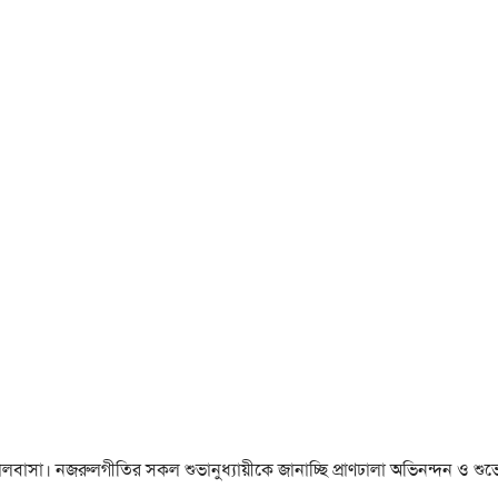
া ও ভালবাসা। নজরুলগীতির সকল শুভানুধ্যায়ীকে জানাচ্ছি প্রাণঢালা অভিনন্দন ও শুভে