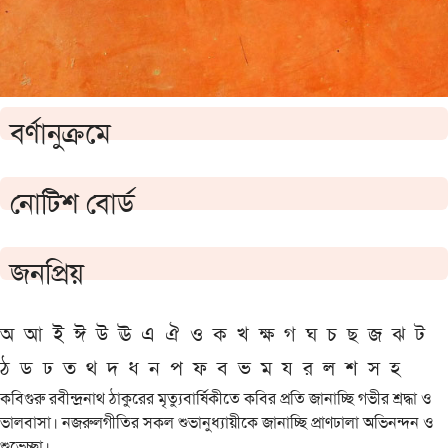
বর্ণানুক্রমে
নোটিশ বোর্ড
জনপ্রিয়
অ
আ
ই
ঈ
উ
ঊ
এ
ঐ
ও
ক
খ
ক্ষ
গ
ঘ
চ
ছ
জ
ঝ
ট
ঠ
ড
ঢ
ত
থ
দ
ধ
ন
প
ফ
ব
ভ
ম
য
র
ল
শ
স
হ
কবিগুরু রবীন্দ্রনাথ ঠাকুরের মৃত্যুবার্ষিকীতে কবির প্রতি জানাচ্ছি গভীর শ্রদ্ধা ও
ভালবাসা। নজরুলগীতির সকল শুভানুধ্যায়ীকে জানাচ্ছি প্রাণঢালা অভিনন্দন ও
শুভেচ্ছা।