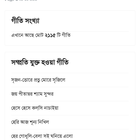
গীতি সংখ্যা
এখানে আছে মোট
২১১৫
টি গীতি
সম্প্রতি যুক্ত হওয়া গীতি
সৃজন-ভোরে প্রভু মোরে সৃজিলে
জয় পীতাম্বর শ্যাম সুন্দর
হেসে হেসে কল্‌সি নাচাইয়া
হেরি আজ শূন্য নিখিল
হের গোধূলি-বেলা সই ঘনিয়ে এলো