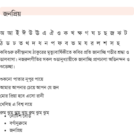
জনপ্রিয়
অ
আ
ই
ঈ
উ
ঊ
এ
ঐ
ও
ক
খ
ক্ষ
গ
ঘ
চ
ছ
জ
ঝ
ট
ঠ
ড
ঢ
ত
থ
দ
ধ
ন
প
ফ
ব
ভ
ম
য
র
ল
শ
স
হ
কবিগুরু রবীন্দ্রনাথ ঠাকুরের মৃত্যুবার্ষিকীতে কবির প্রতি জানাচ্ছি গভীর শ্রদ্ধা ও
ভালবাসা। নজরুলগীতির সকল শুভানুধ্যায়ীকে জানাচ্ছি প্রাণঢালা অভিনন্দন ও
শুভেচ্ছা।
শুকনো পাতার নূপুর পায়ে
আমার আপনার চেয়ে আপন যে জন
মোর প্রিয়া হবে এসো রানী
খেলিছ এ বিশ্ব লয়ে
রুম্ ঝুম্ ঝুম্ ঝুম্ রুম্ ঝুম্ ঝুম্
নোটিশ বোর্ড
বর্ণানুক্রমে
জনপ্রিয়