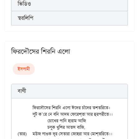
ভিডিও
স্বরলিপি
ফিরদৌসের শিরনি এলো
ইসলামী
বাণী
	ফিরদৌসের শিরনি এলো ঈদের চাঁদের তশতরিতে।

	লুট ক’রে নে বনি আদম ফেরেশ্‌তা আর হুরপরীতে।।

		চোখের পানি হারাম আজি

		চলুক খুশির আতস বাজি,

(তার)	মউজ লাগুক দূর সেতারা জোহরা আর মোশ্‌তরিতে।।
