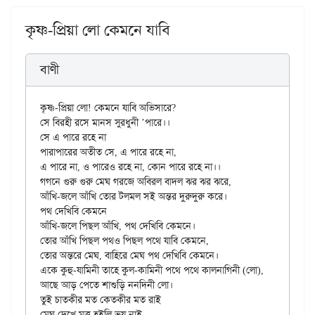
কৃষ্ণ-প্রিয়া লো কেমনে যাবি
বাণী
কৃষ্ণ-প্রিয়া লো! কেমনে যাবি অভিসারে?

সে বিরহী রসে মানস সুরধুনী ’পারে।।

সে এ পারে রহে না

পারাপারের অতীত সে, এ পারে রহে না,

এ পারে না, ও পারেও রহে না, কোন পারে রহে না।।

গগনে গুরু গুরু মেঘ গরজে অবিরল বাদল ঝর ঝর ঝরে,

আঁখি-জলে আঁখি তোর টলমল সই অন্তর দুরুদুরু করে।

পথ দেখিবি কেমনে

আঁখি-জলে পিছল আঁখি, পথ দেখিবি কেমনে।

তোর আঁখি পিছল পথও পিছল পথে যাবি কেমনে,

তোর অন্তরে মেঘ, বাহিরে মেঘ পথ দেখিবি কেমনে।

একে কুহু-যামিনী তাহে কুল-কামিনী পথে পথে কালনাগিনী (লো),

আছে আড় পেতে শাশুড়ি ননদিনী লো।

তুই চাতকীর মত কেতকীর মত রাই

মেঘ দেখে মত্ত হইলি ভয় নাই,
