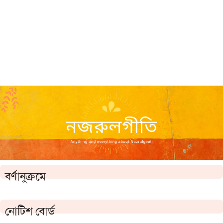
বর্ণানুক্রমে
নোটিশ বোর্ড