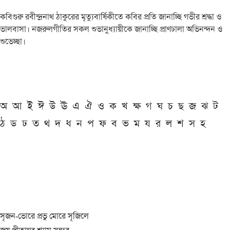
কবিগুরু রবীন্দ্রনাথ ঠাকুরের মৃত্যুবার্ষিকীতে কবির প্রতি জানাচ্ছি গভীর শ্রদ্ধা ও
ভালবাসা। নজরুলগীতির সকল শুভানুধ্যায়ীকে জানাচ্ছি প্রাণঢালা অভিনন্দন ও
শুভেচ্ছা।
অ
আ
ই
ঈ
উ
ঊ
এ
ঐ
ও
ক
খ
ক্ষ
গ
ঘ
চ
ছ
জ
ঝ
ট
ঠ
ড
ঢ
ত
থ
দ
ধ
ন
প
ফ
ব
ভ
ম
য
র
ল
শ
স
হ
সৃজন-ভোরে প্রভু মোরে সৃজিলে