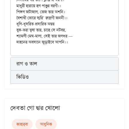
মাধুরী হারায়ে হল পাণ্ডুর বরণী।।

পিঙ্গল জটাজাল, তেজ তার অশনি।

বৈশাখী ভোরে স্মরি’ রুদ্রাণী জননী।।

ধূলি-ধূসরিত প্রসারিত অম্বর

বুক-ভরা তৃষা তার, চাহে সে নটবর,

শ্যামলী মেঘ-মালা, সেই তার জলধর —

রাগ ও তাল
ভিডিও
দেবতা গো দ্বার খোলো
কাহার্‌বা
আধুনিক