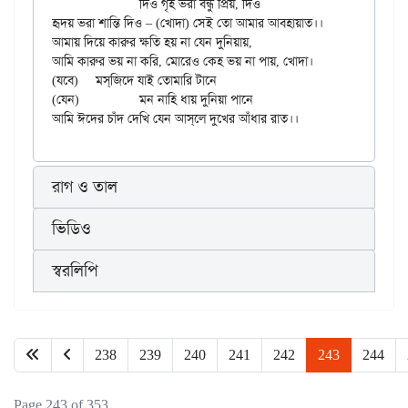
		দিও গৃহ ভরা বন্ধু প্রিয়, দিও

হৃদয় ভরা শান্তি দিও – (খোদা) সেই তো আমার আবহায়াত।।

আমায় দিয়ে কারুর ক্ষতি হয় না যেন দুনিয়ায়,

আমি কারুর ভয় না করি, মোরেও কেহ ভয় না পায়, খোদা।

(যবে)	মস্‌জিদে যাই তোমারি টানে

(যেন)		মন নাহি ধায় দুনিয়া পানে

রাগ ও তাল
ভিডিও
স্বরলিপি
238
239
240
241
242
243
244
Page 243 of 353