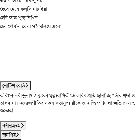
জয় পীতাম্বর শ্যাম সুন্দর
হেসে হেসে কল্‌সি নাচাইয়া
হেরি আজ শূন্য নিখিল
হের গোধূলি-বেলা সই ঘনিয়ে এলো
নোটিশ বোর্ড
কবিগুরু রবীন্দ্রনাথ ঠাকুরের মৃত্যুবার্ষিকীতে কবির প্রতি জানাচ্ছি গভীর শ্রদ্ধা ও
ভালবাসা। নজরুলগীতির সকল শুভানুধ্যায়ীকে জানাচ্ছি প্রাণঢালা অভিনন্দন ও
শুভেচ্ছা।
বর্ণানুক্রমে
জনপ্রিয়