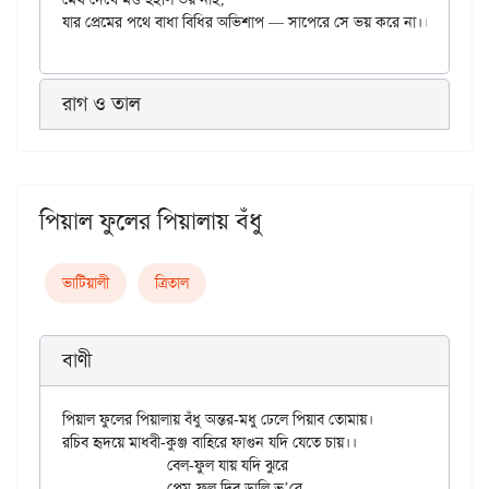
রাগ ও তাল
পিয়াল ফুলের পিয়ালায় বঁধু
ভাটিয়ালী
ত্রিতাল
বাণী
পিয়াল ফুলের পিয়ালায় বঁধু অন্তর-মধু ঢেলে পিয়াব তোমায়।

রচিব হৃদয়ে মাধবী-কুঞ্জ বাহিরে ফাগুন যদি যেতে চায়।।

		বেল-ফুল যায় যদি ঝুরে

		প্রেম-ফুল দিব ডালি ভ’রে,
