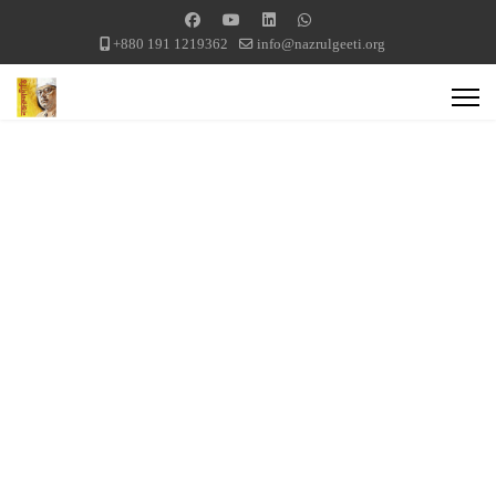
+880 191 1219362
info@nazrulgeeti.org