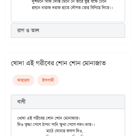
	দুশমনে আজ দোস্ত মেনে নে তারে তুই বক্ষে টেনে

রাগ ও তাল
খোদা এই গরীবের শোন শোন মোনাজাত
কাহার্‌বা
ইসলামী
বাণী
খোদা এই গরীবের শোন শোন মোনাজাত।

দিও তৃষ্ণা পেলে ঠান্ডা পানি ক্ষুধা পেলে লবণ-ভাত।।

		মাঠে সোনার ফসল দিও,
