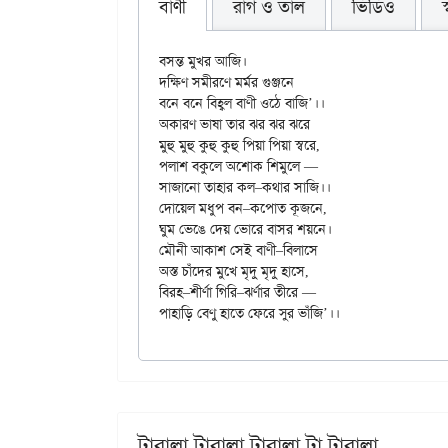
বাণী
রাগ ও তাল
ভিডিও
বসন্ত মুখর আজি।

দক্ষিণ সমীরণে মর্মর গুঞ্জনে

বনে বনে বিহ্বল বাণী ওঠে বাজি’।।

অকারণ ভাষা তার ঝর ঝর ঝরে

মুহু মুহু কুহু কুহু পিয়া পিয়া স্বরে,

পলাশ বকুলে অশোক শিমুলে —

সাজানো তাহার কল–কথার সাজি।।

দোয়েল মধুপ বন–কপোত কূজনে,

ঘুম ভেঙে দেয় ভোরে বাসর শয়নে।

মৌনী আকাশ সেই বাণী–বিলাসে

অস্ত চাঁদের মুখে মৃদু মৃদু হাসে,

বিরহ–শীর্ণা গিরি–ঝর্ণার তীরে —

টারালা টারালা টারালা টা টারালা