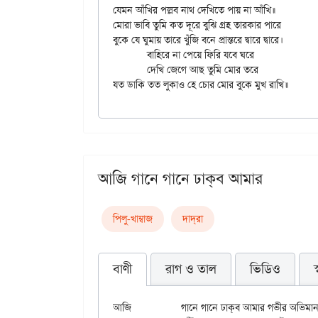
যেমন আঁখির পল্লব নাথ দেখিতে পায় না আঁখি॥

মোরা ভাবি তুমি কত দূরে বুঝি গ্রহ তারকার পারে

বুকে যে ঘুমায় তারে খুঁজি বনে প্রান্তরে দ্বারে দ্বারে।

	বাহিরে না পেয়ে ফিরি যবে ঘরে

	দেখি জেগে আছ তুমি মোর তরে

আজি গানে গানে ঢাক্‌ব আমার
পিলু-খাম্বাজ
দাদ্‌রা
বাণী
রাগ ও তাল
ভিডিও
আজি		গানে গানে ঢাক্‌ব আমার গভীর অভিমান।
