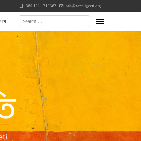
+880 191 1219362
info@nazrulgeeti.org
Search
যোগ