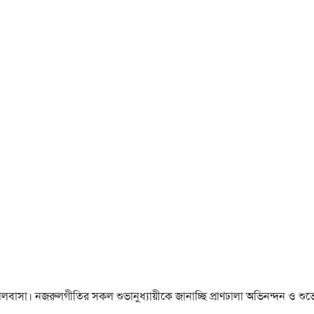
া ও ভালবাসা। নজরুলগীতির সকল শুভানুধ্যায়ীকে জানাচ্ছি প্রাণঢালা অভিনন্দন ও শুভে