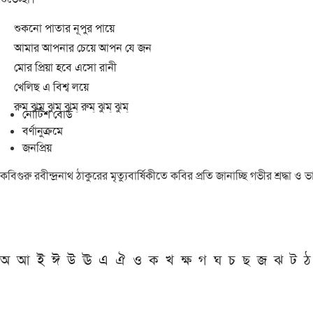
শুকনো পাতার নূপুর পায়ে
আমার আপনার চেয়ে আপন যে জন
মোর প্রিয়া হবে এসো রানী
খেলিছ এ বিশ্ব লয়ে
রুম্ ঝুম্ ঝুম্ ঝুম্ রুম্ ঝুম্ ঝুম্
নোটিশ বোর্ড
বর্ণানুক্রমে
জনপ্রিয়
কবিগুরু রবীন্দ্রনাথ ঠাকুরের মৃত্যুবার্ষিকীতে কবির প্রতি জানাচ্ছি গভীর শ্রদ্ধ
অ
আ
ই
ঈ
উ
ঊ
এ
ঐ
ও
ক
খ
ক্ষ
গ
ঘ
চ
ছ
জ
ঝ
ট
ঠ