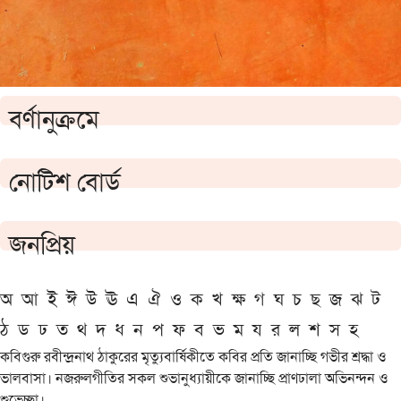
বর্ণানুক্রমে
নোটিশ বোর্ড
জনপ্রিয়
অ
আ
ই
ঈ
উ
ঊ
এ
ঐ
ও
ক
খ
ক্ষ
গ
ঘ
চ
ছ
জ
ঝ
ট
ঠ
ড
ঢ
ত
থ
দ
ধ
ন
প
ফ
ব
ভ
ম
য
র
ল
শ
স
হ
কবিগুরু রবীন্দ্রনাথ ঠাকুরের মৃত্যুবার্ষিকীতে কবির প্রতি জানাচ্ছি গভীর শ্রদ্ধা ও
ভালবাসা। নজরুলগীতির সকল শুভানুধ্যায়ীকে জানাচ্ছি প্রাণঢালা অভিনন্দন ও
শুভেচ্ছা।