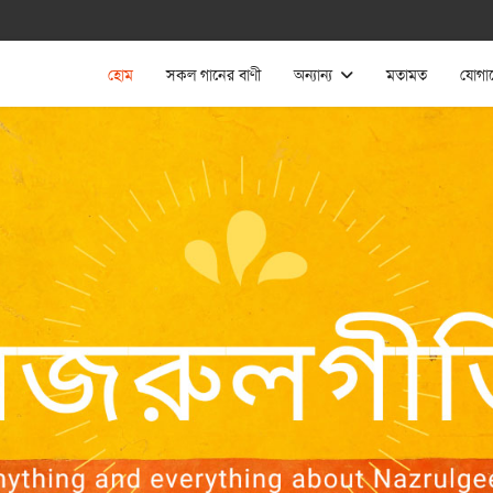
হোম
সকল গানের বাণী
অন্যান্য
মতামত
যোগা