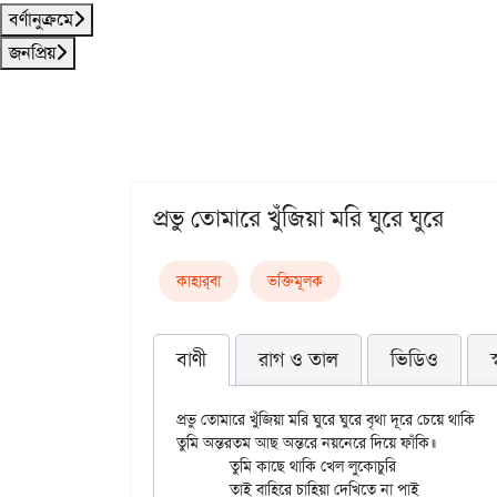
বর্ণানুক্রমে
জনপ্রিয়
প্রভু তোমারে খুঁজিয়া মরি ঘুরে ঘুরে
কাহার্‌বা
ভক্তিমূলক
বাণী
রাগ ও তাল
ভিডিও
প্রভু তোমারে খুঁজিয়া মরি ঘুরে ঘুরে বৃথা দূরে চেয়ে থাকি

তুমি অন্তরতম আছ অন্তরে নয়নেরে দিয়ে ফাঁকি॥

	তুমি কাছে থাকি খেল লুকোচুরি

	তাই বাহিরে চাহিয়া দেখিতে না পাই
