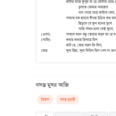
		কাঁটার ঘায়ে কুসুম ক’রে ফোটাব মোর প্রাণ।।

			ভুলতে তোমার অবহেলা

			গান গেয়ে মোর কাট্‌বে বেলা,

		আঘাত যত হান্‌বে বীণায় উঠ্‌বে তত তান।।

			ছিড়লে যে ফুল মনের ভুলে

			আমি গাঁথব মালা সেই ফুলে,

(ওগো)		আস্‌বে যখন বন্ধু তোমার কর্‌ব তা’রে দান।।

(আজি)		কথায় কথায় মিলায়ে মিল

		কবি রে, তোর ভরল কি দিল্‌,

বসন্ত মুখর আজি
ত্রিতাল
বসন্ত মুখারী