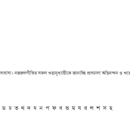
া ও ভালবাসা। নজরুলগীতির সকল শুভানুধ্যায়ীকে জানাচ্ছি প্রাণঢালা অভিনন্দন ও শুভে
ড
ঢ
ত
থ
দ
ধ
ন
প
ফ
ব
ভ
ম
য
র
ল
শ
স
হ