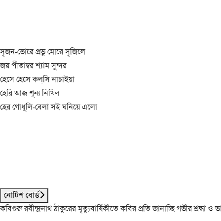
সৃজন-ভোরে প্রভু মোরে সৃজিলে
জয় পীতাম্বর শ্যাম সুন্দর
হেসে হেসে কল্‌সি নাচাইয়া
হেরি আজ শূন্য নিখিল
হের গোধূলি-বেলা সই ঘনিয়ে এলো
নোটিশ বোর্ড
কবিগুরু রবীন্দ্রনাথ ঠাকুরের মৃত্যুবার্ষিকীতে কবির প্রতি জানাচ্ছি গভীর শ্রদ্ধ