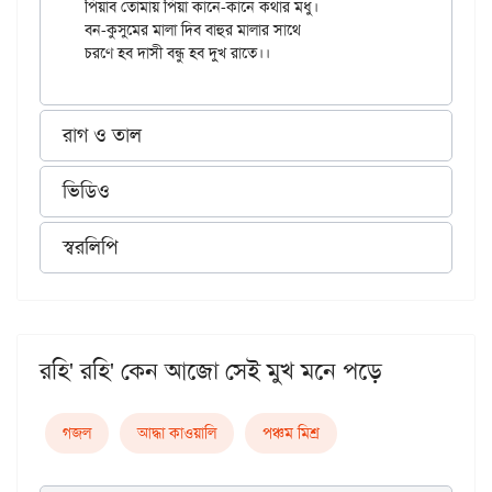
পিয়াব তোমায় পিয়া কানে-কানে কথার মধু।

বন-কুসুমের মালা দিব বাহুর মালার সাথে

রাগ ও তাল
ভিডিও
স্বরলিপি
রহি' রহি' কেন আজো সেই মুখ মনে পড়ে
গজল
আদ্ধা কাওয়ালি
পঞ্চম মিশ্র