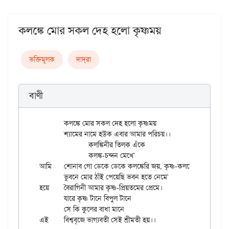
কলঙ্কে মোর সকল দেহ হলো কৃষ্ণময়
ভক্তিমূলক
দাদ্‌রা
বাণী
	কলঙ্কে মোর সকল দেহ হলো কৃষ্ণময়

	শ্যামের নামে হউক এবার আমার পরিচয়।।

		কলঙ্কিনীর তিলক এঁকে

		কলঙ্ক-চন্দন মেখে'

আমি	শোনাব গো ডেকে ডেকে কলঙ্কেরি জয়, কৃষ্ণ-কলঙ্কেরি জয়।।

	ভুবনে মোর ঠাঁই পেয়েছি ভবন হতে নেমে'

হয়ে	বৈরাগিনী আমার কৃষ্ণ-প্রিয়তমের প্রেমে।

	যারে কৃষ্ণ টানে বিপুল টানে

	সে কি কুলের বাধা মানে
