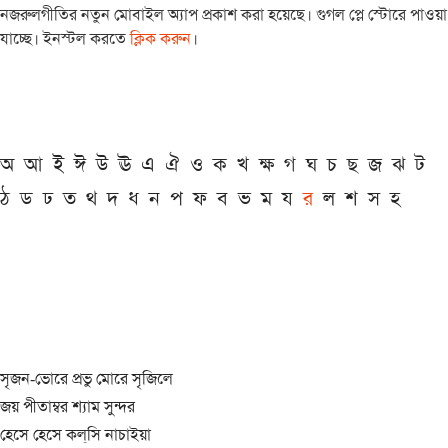
নজরুলগীতির নতুন মোবাইল অ্যাপ প্রকাশ করা হয়েছে। গুগল প্লে স্টোরে পাওয়া
যাচ্ছে। ইনস্টল করতে
ক্লিক করুন
।
অ
আ
ই
ঈ
উ
ঊ
এ
ঐ
ও
ক
খ
ক্ষ
গ
ঘ
চ
ছ
জ
ঝ
ট
ঠ
ড
ঢ
ত
থ
দ
ধ
ন
প
ফ
ব
ভ
ম
য
র
ল
শ
স
হ
সৃজন-ভোরে প্রভু মোরে সৃজিলে
জয় পীতাম্বর শ্যাম সুন্দর
হেসে হেসে কল্‌সি নাচাইয়া