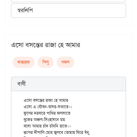
স্বরলিপি
এসো বসন্তের রাজা হে আমার
কাহার্‌বা
পিলু
গজল
বাণী
এসো বসন্তের রাজা হে আমার

এসো এ যৌবন-বাসর-সভাতে।।

ফুলের দরবারে পাখির জলসাতে

বুকের অঞ্চল-সিংহাসনে মম

বসো আমার চাঁদ চাঁদনি রাতে।।

রূপের দীপালি মোর জ্বলবে তোমায় ঘিরে বঁধূ,
