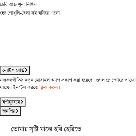
হেরি আজ শূন্য নিখিল
হের গোধূলি-বেলা সই ঘনিয়ে এলো
নোটিশ বোর্ড
নজরুলগীতির নতুন মোবাইল অ্যাপ প্রকাশ করা হয়েছে। গুগল প্লে স্টোরে পাওয়া
যাচ্ছে। ইনস্টল করতে
ক্লিক করুন
।
বর্ণানুক্রমে
জনপ্রিয়
তোমার সৃষ্টি মাঝে হরি হেরিতে