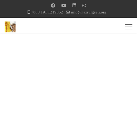
+880 191 1219362
info@nazrulgeeti.org