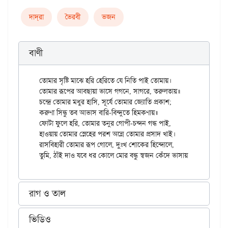
দাদ্‌রা
ভৈরবী
ভজন
বাণী
তোমার সৃষ্টি মাঝে হরি হেরিতে যে নিতি পাই তোমায়।

তোমার রূপের আবছায়া ভাসে গগনে, সাগরে, তরুলতায়॥

চন্দ্রে তোমার মধুর হাসি, সূর্যে তোমার জ্যোতি প্রকাশ;

করুণা সিন্ধু তব আভাস বারি-বিন্দুতে হিমকণায়॥

ফোটা ফুলে হরি, তোমার তনুর গোপী-চন্দন গন্ধ পাই,

হাওয়ায় তোমার স্নেহের পরশ অন্নে তোমার প্রসাদ খাই।

রাসবিহারী তোমার রূপ গোলে, দুঃখ শোকের হিন্দোলে,

রাগ ও তাল
ভিডিও