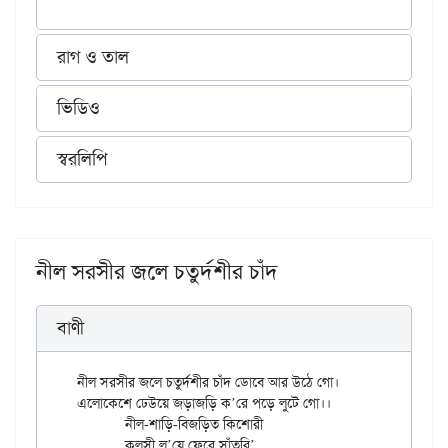
রাগ ও তাল
ভিডিও
স্বরলিপি
নীল সরসীর জলে চতুর্দশীর চাঁদ
বাণী
নীল সরসীর জলে চতুর্দশীর চাঁদ ডোবে আর উঠে গো।

এলোকেশে ঢেউয়ে জড়াজড়ি ক’রে পড়ে লুটে গো।।

	নীল-শাড়ি-বিজড়িত কিশোরী

	কলসী ল’য়ে ফেরে সাঁতরি’
