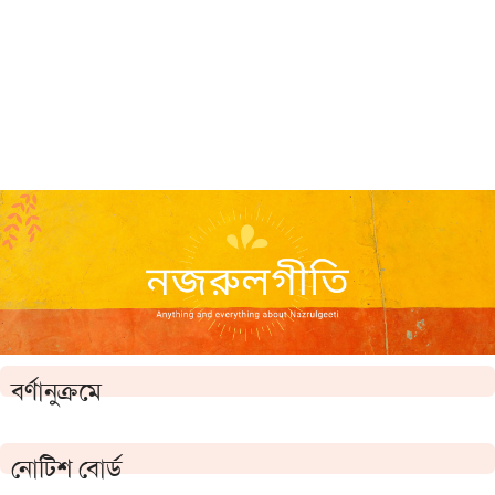
বর্ণানুক্রমে
নোটিশ বোর্ড