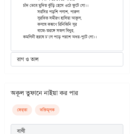
চাঁদ ভেবে মুদিত কুঁড়ি হেসে ওঠে ফুটে গো।।

	সরসির পড়শি পলাশ, পারুল

	সুরভিত সমীরণ হাসিয়া আকুল,

	কলষে কঙ্কণে রিনিঝিনি সুর

	বাজে-তরঙ্গে সজল বিধুর,

রাগ ও তাল
অকূল তুফানে নাইয়া কর পার
ফের্‌তা
ভক্তিমূলক
বাণী