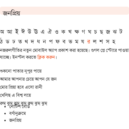
জনপ্রিয়
অ
আ
ই
ঈ
উ
ঊ
এ
ঐ
ও
ক
খ
ক্ষ
গ
ঘ
চ
ছ
জ
ঝ
ট
ঠ
ড
ঢ
ত
থ
দ
ধ
ন
প
ফ
ব
ভ
ম
য
র
ল
শ
স
হ
নজরুলগীতির নতুন মোবাইল অ্যাপ প্রকাশ করা হয়েছে। গুগল প্লে স্টোরে পাওয়া
যাচ্ছে। ইনস্টল করতে
ক্লিক করুন
।
শুকনো পাতার নূপুর পায়ে
আমার আপনার চেয়ে আপন যে জন
মোর প্রিয়া হবে এসো রানী
খেলিছ এ বিশ্ব লয়ে
রুম্ ঝুম্ ঝুম্ ঝুম্ রুম্ ঝুম্ ঝুম্
নোটিশ বোর্ড
বর্ণানুক্রমে
জনপ্রিয়