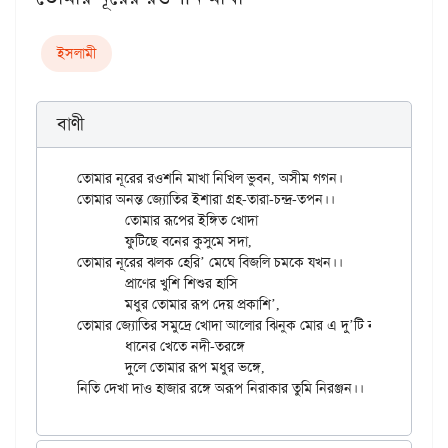
ইসলামী
বাণী
তোমার নূরের রওশনি মাখা নিখিল ভুবন, অসীম গগন।

তোমার অনন্ত জ্যোতির ইশারা গ্রহ-তারা-চন্দ্র-তপন।।

	তোমার রূপের ইঙ্গিত খোদা

	ফুটিছে বনের কুসুমে সদা,

তোমার নূরের ঝলক হেরি’ মেঘে বিজলি চমকে যখন।।

	প্রাণের খুশি শিশুর হাসি

	মধুর তোমার রূপ দেয় প্রকাশি’,

তোমার জ্যোতির সমুদ্রে খোদা আলোর ঝিনুক মোর এ দু’টি নয়ন।।

	ধানের খেতে নদী-তরঙ্গে

	দুলে তোমার রূপ মধুর ভঙ্গে,
