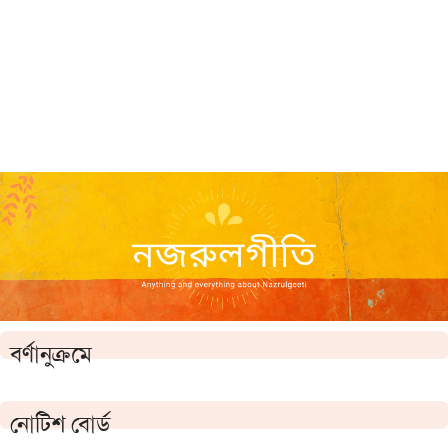
বর্ণানুক্রমে
নোটিশ বোর্ড