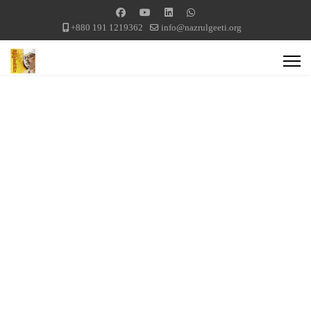
+880 191 1219362
info@nazrulgeeti.org