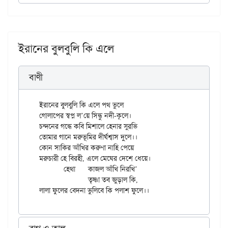
ইরানের বুলবুলি কি এলে
বাণী
ইরানের বুলবুলি কি এলে পথ ভুলে

গোলাপের স্বপ্ন ল’য়ে সিন্ধু নদী-কূলে।

চন্দনের গন্ধে কবি মিশালে হেনার সুরভি

তোমার গানে মরুভূমির দীর্ঘশ্বাস দুলে।।

কোন সাকির আঁখির করুণা নাহি পেয়ে

মরুচারী হে বিরহী, এলে মেঘের দেশে ধেয়ে।

	হেথা 	কাজল আঁখি নিরখি’

		তৃষ্ণা তব জুড়াল কি,
