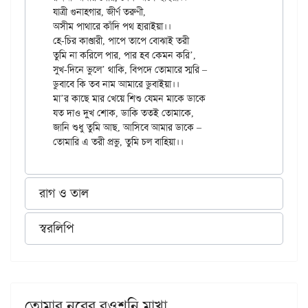
যাত্রী গুনাহ্গার, জীর্ণ তরুণী,

অসীম পাথারে কাঁদি পথ হারাইয়া।।

হে-চির কাণ্ডারী, পাপে তাপে বোঝাই তরী

তুমি না করিলে পার, পার হব কেমন করি’,

সুখ-দিনে ভুলে’ থাকি, বিপদে তোমারে স্মরি –

ডুবাবে কি তব নাম আমারে ডুবাইয়া।।

মা’র কাছে মার খেয়ে শিশু যেমন মাকে ডাকে

যত দাও দুখ শোক, ডাকি ততই তোমাকে,

জানি শুধু তুমি আছ, আসিবে আমার ডাকে –

রাগ ও তাল
স্বরলিপি
তোমার নূরের রওশনি মাখা