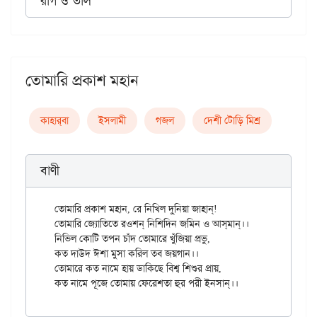
রাগ ও তাল
তোমারি প্রকাশ মহান
কাহার্‌বা
ইসলামী
গজল
দেশী টোড়ি মিশ্র
বাণী
তোমারি প্রকাশ মহান, রে নিখিল দুনিয়া জাহান্!

তোমারি জ্যোতিতে রওশন্ নিশিদিন জমিন ও আস্‌মান্‌।।

নিভিল কোটি তপন চাঁদ তোমারে খুঁজিয়া প্রভু,

কত দাউদ ঈশা মুসা করিল তব জয়গান।।

তোমারে কত নামে হায় ডাকিছে বিশ্ব শিশুর প্রায়,
