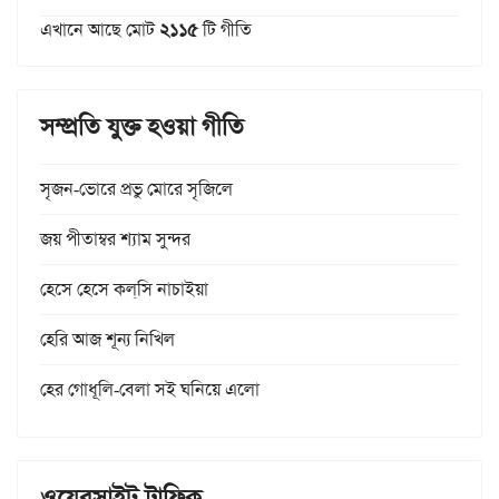
এখানে আছে মোট
২১১৫
টি গীতি
সম্প্রতি যুক্ত হওয়া গীতি
সৃজন-ভোরে প্রভু মোরে সৃজিলে
জয় পীতাম্বর শ্যাম সুন্দর
হেসে হেসে কল্‌সি নাচাইয়া
হেরি আজ শূন্য নিখিল
হের গোধূলি-বেলা সই ঘনিয়ে এলো
ওয়েবসাইট ট্রাফিক