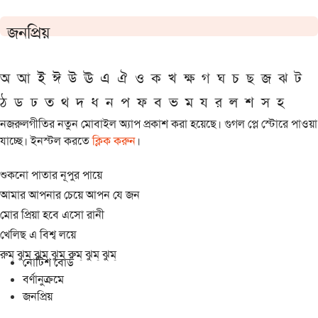
জনপ্রিয়
অ
আ
ই
ঈ
উ
ঊ
এ
ঐ
ও
ক
খ
ক্ষ
গ
ঘ
চ
ছ
জ
ঝ
ট
ঠ
ড
ঢ
ত
থ
দ
ধ
ন
প
ফ
ব
ভ
ম
য
র
ল
শ
স
হ
নজরুলগীতির নতুন মোবাইল অ্যাপ প্রকাশ করা হয়েছে। গুগল প্লে স্টোরে পাওয়া
যাচ্ছে। ইনস্টল করতে
ক্লিক করুন
।
শুকনো পাতার নূপুর পায়ে
আমার আপনার চেয়ে আপন যে জন
মোর প্রিয়া হবে এসো রানী
খেলিছ এ বিশ্ব লয়ে
রুম্ ঝুম্ ঝুম্ ঝুম্ রুম্ ঝুম্ ঝুম্
নোটিশ বোর্ড
বর্ণানুক্রমে
জনপ্রিয়