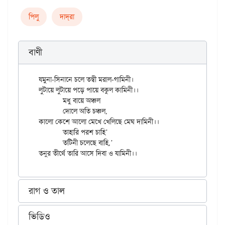
পিলু
দাদ্‌রা
বাণী
যমুনা-সিনানে চলে তন্বী মরাল-গামিনী।

লুটায়ে লুটায়ে পড়ে পায়ে বকুল কামিনী।।

	মধু বায়ে অঞ্চল

	দোলে অতি চঞ্চল,

কালো কেশে আলো মেখে খেলিছে মেঘ দামিনী।।

	তাহারি পরশ চাহি’

	তটিনী চলেছে বাহি,’

রাগ ও তাল
ভিডিও