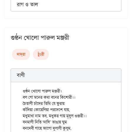
রাগ ও তাল
গুণ্ঠন খোলো পারুল মঞ্জরী
দাদ্‌রা
ঠুংরী
বাণী
গুণ্ঠন খোলো পারুল মঞ্জরী।

বল গো মনের কথা বনের কিশোরী।।

চৈতালী চাঁদের তিথি যে ফুরায়

কাঁদিয়া কোয়েলিয়া পরদেশে যায়,

মধুমাখা নাম তব, মধুকর গায় মৃদুল গুঞ্জরী।।

বনমালী নিতি আসি' ভাঙায় ঘুম

বনদেবী গাহে জাগো দুলালী কুসুম,
