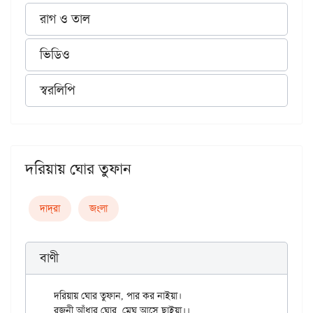
রাগ ও তাল
ভিডিও
স্বরলিপি
দরিয়ায় ঘোর তুফান
দাদ্‌রা
জংলা
বাণী
দরিয়ায় ঘোর তুফান, পার কর নাইয়া।

রজনী আঁধার ঘোর, মেঘ আসে ছাইয়া।।
