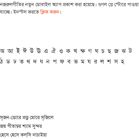
নজরুলগীতির নতুন মোবাইল অ্যাপ প্রকাশ করা হয়েছে। গুগল প্লে স্টোরে পাওয়া
যাচ্ছে। ইনস্টল করতে
ক্লিক করুন
।
অ
আ
ই
ঈ
উ
ঊ
এ
ঐ
ও
ক
খ
ক্ষ
গ
ঘ
চ
ছ
জ
ঝ
ট
ঠ
ড
ঢ
ত
থ
দ
ধ
ন
প
ফ
ব
ভ
ম
য
র
ল
শ
স
হ
সৃজন-ভোরে প্রভু মোরে সৃজিলে
জয় পীতাম্বর শ্যাম সুন্দর
হেসে হেসে কল্‌সি নাচাইয়া