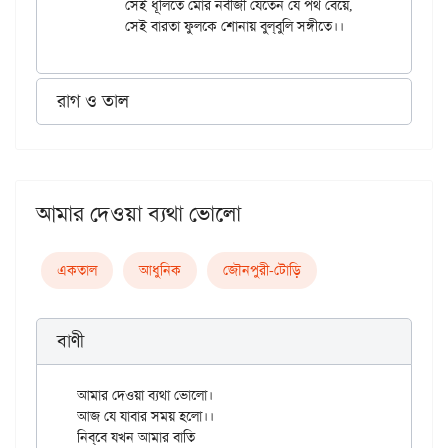
	সেই ধূলিতে মোর নবীজী যেতেন যে পথ বেয়ে,

রাগ ও তাল
আমার দেওয়া ব্যথা ভোলো
একতাল
আধুনিক
জৌনপুরী-টোড়ি
বাণী
আমার দেওয়া ব্যথা ভোলো।

আজ যে যাবার সময় হলো।।

নিব্‌বে যখন আমার বাতি 
