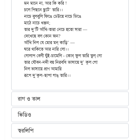
মন মানে না, আর কি করি ! 

চলে পিছনে ছুটে’ তারি।। 

নাচে বুলবুলি ফিঙে ঢেউয়ে নাচে ডিঙে 

মাঠে নাচে খঞ্জন; 

তার দু’টি আঁখি-তারা নেচে হতো সারা —

দেখেছে বল কোন জন? 

আঁখি নিল যে মোর মন্‌ কাড়ি’ —

ঘরে থাকিতে আর নারি লো।। 

গোলাপ বেলী যুঁই-চামেলি - কোন্‌ ফুল তারি তুল্‌ গো

তার যৌবন-নদী বয় নিরবধি ভাসায়ে দু’ কূল গো 

নিল ভাসায়ে প্রাণ আমারি 

রাগ ও তাল
ভিডিও
স্বরলিপি