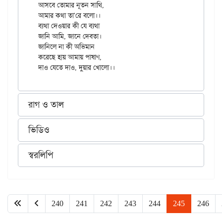
আসবে তোমার নূতন সাথি, 

আমার কথা তা'রে বলো।।

ব্যথা দেওয়ার কী যে ব্যথা 

জানি আমি, জানে দেবতা।

জানিলে না কী অভিমান 

করেছে হায় আমায় পাষাণ, 

রাগ ও তাল
ভিডিও
স্বরলিপি
240
241
242
243
244
245
246