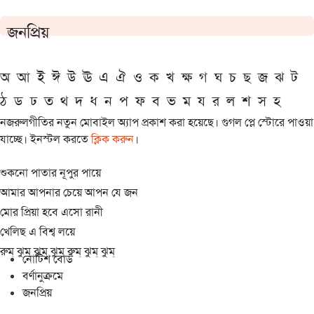
জনপ্রিয়
অ
আ
ই
ঈ
উ
ঊ
এ
ঐ
ও
ক
খ
ক্ষ
গ
ঘ
চ
ছ
জ
ঝ
ট
ঠ
ড
ঢ
ত
থ
দ
ধ
ন
প
ফ
ব
ভ
ম
য
র
ল
শ
স
হ
নজরুলগীতির নতুন মোবাইল অ্যাপ প্রকাশ করা হয়েছে। গুগল প্লে স্টোরে পাওয়া
যাচ্ছে। ইনস্টল করতে
ক্লিক করুন
।
শুকনো পাতার নূপুর পায়ে
আমার আপনার চেয়ে আপন যে জন
মোর প্রিয়া হবে এসো রানী
খেলিছ এ বিশ্ব লয়ে
রুম্ ঝুম্ ঝুম্ ঝুম্ রুম্ ঝুম্ ঝুম্
নোটিশ বোর্ড
বর্ণানুক্রমে
জনপ্রিয়