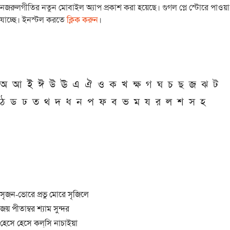
নজরুলগীতির নতুন মোবাইল অ্যাপ প্রকাশ করা হয়েছে। গুগল প্লে স্টোরে পাওয়া
যাচ্ছে। ইনস্টল করতে
ক্লিক করুন
।
অ
আ
ই
ঈ
উ
ঊ
এ
ঐ
ও
ক
খ
ক্ষ
গ
ঘ
চ
ছ
জ
ঝ
ট
ঠ
ড
ঢ
ত
থ
দ
ধ
ন
প
ফ
ব
ভ
ম
য
র
ল
শ
স
হ
সৃজন-ভোরে প্রভু মোরে সৃজিলে
জয় পীতাম্বর শ্যাম সুন্দর
হেসে হেসে কল্‌সি নাচাইয়া