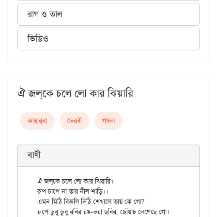
রাগ ও তাল
ভিডিও
ঐ জল্‌কে চলে লো কার ঝিয়ারি
কাহার্‌বা
ভৈরবী
গজল
বাণী
ঐ জল্‌কে চলে লো কার ঝিয়ারি। 

রূপ চাপে না তার নীল শাড়ি।। 

এমন মিঠি বিজলি দিঠি শেখালে তায় কে গো? 

রূপে ডুবু ডুবু রবির রঙ-ভরা ছবির, ছোঁয়াচ লেগেছে গো। 
