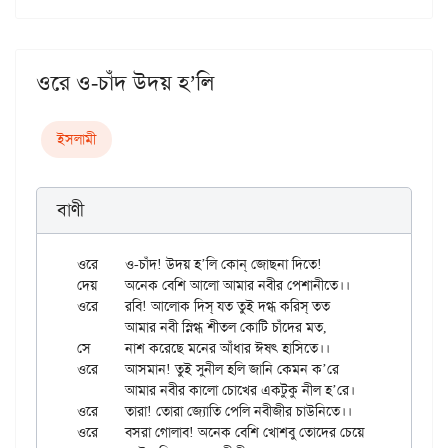
ওরে ও-চাঁদ উদয় হ’লি
ইসলামী
বাণী
ওরে	ও-চাঁদ! উদয় হ’লি কোন্ জোছনা দিতে!

দেয়	অনেক বেশি আলো আমার নবীর পেশানীতে।।

ওরে	রবি! আলোক দিস্ যত তুই দগ্ধ করিস্ তত

	আমার নবী স্নিগ্ধ শীতল কোটি চাঁদের মত,

সে	নাশ করেছে মনের আঁধার ঈষৎ হাসিতে।।

ওরে	আসমান! তুই সুনীল হলি জানি কেমন ক’রে

	আমার নবীর কালো চোখের একটুকু নীল হ’রে।

ওরে	তারা! তোরা জ্যোতি পেলি নবীজীর চাউনিতে।।

ওরে	বসরা গোলাব! অনেক বেশি খোশবু তোদের চেয়ে
