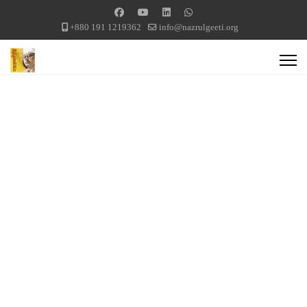
+880 191 1219362
info@nazrulgeeti.org