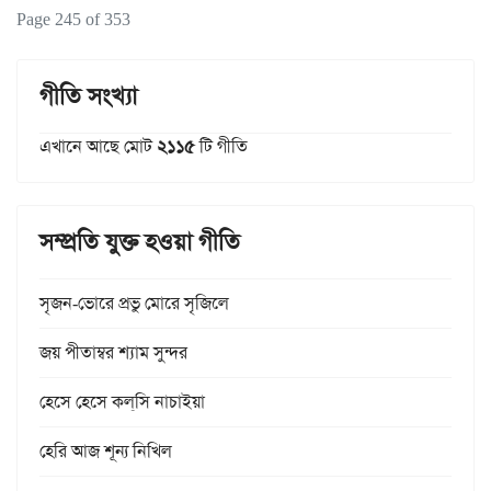
Page 245 of 353
গীতি সংখ্যা
এখানে আছে মোট
২১১৫
টি গীতি
সম্প্রতি যুক্ত হওয়া গীতি
সৃজন-ভোরে প্রভু মোরে সৃজিলে
জয় পীতাম্বর শ্যাম সুন্দর
হেসে হেসে কল্‌সি নাচাইয়া
হেরি আজ শূন্য নিখিল