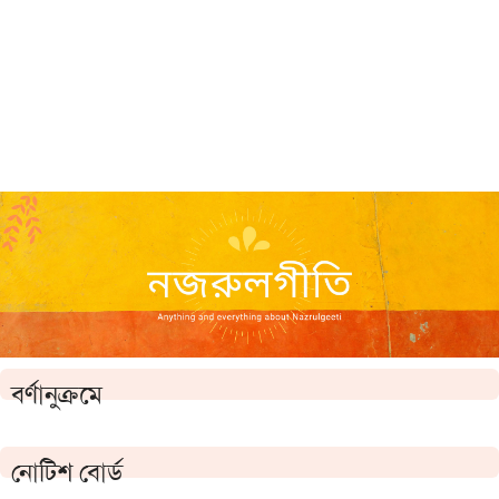
বর্ণানুক্রমে
নোটিশ বোর্ড