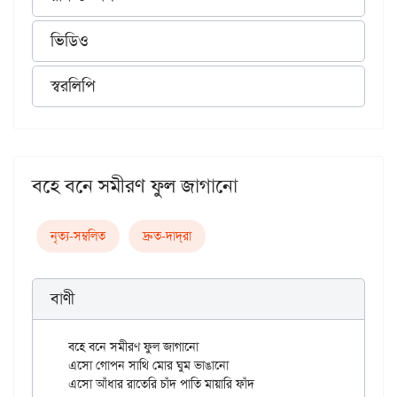
ভিডিও
স্বরলিপি
বহে বনে সমীরণ ফুল জাগানো
নৃত্য-সম্বলিত
দ্রুত-দাদ্‌রা
বাণী
বহে বনে সমীরণ ফুল জাগানো

এসো গোপন সাথি মোর ঘুম ভাঙানো

এসো আঁধার রাতেরি চাঁদ পাতি মায়ারি ফাঁদ
