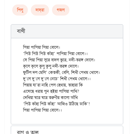
পিলু
দাদ্‌রা
গজল
বাণী
পিয়া পাপিয়া পিয়া বোলে।

‘পিউ পিউ পিউ কাঁহা’ পাপিয়া পিয়া বোলে।।

সে পিয়া পিয়া সুরে বাদল ঝুরে, নদী-তরঙ্গ দোলে।

কূলে কূলে কুলু কুলু নদী-তরঙ্গ দোলে।

ফুটিল দল মেলি’ কেতকী, বেলি, শিখী পেখম খোলে।

দু’লে দু’লে দু’লে নেচে’ শিখী পেখম খোলে।।

পিয়ায় যা’রা নাহি পেল হেথায়, তাহারা কি

এসেছে ধরায় পুন হইয়া পাপিয়া পাখি?

দেখিয়া ঘরে ঘরে তরুণীর কালো আঁখি

‘পিউ কাঁহা পিউ কাঁহা’ আজিও উঠিছে ডাকি’!

রাগ ও তাল