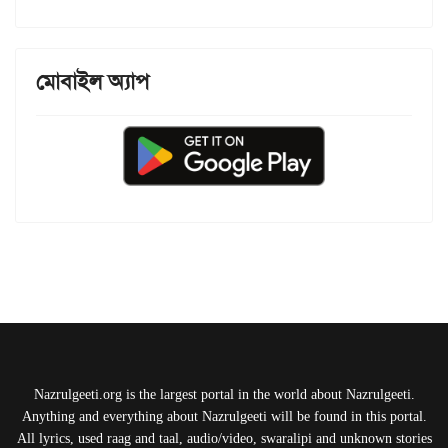
মোবাইল অ্যাপ
Nazrulgeeti.org is the largest portal in the world about Nazrulgeeti.
Anything and everything about Nazrulgeeti will be found in this portal.
All lyrics, used raag and taal, audio/video, swaralipi and unknown stories