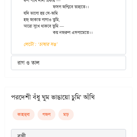
ফল পাবি নানা প্রকার —

		ফসল জন্মিবে তাহাতে।।

যদি ভালো হয় সে-জমি

হজ্ জাকাত লাগাও তুমি,

আরো সুখে থাকবে তুমি —

লেটো : ‘চাষার সঙ’
রাগ ও তাল
পরদেশী বঁধু ঘুম ভাঙায়ো চুমি' আঁখি
কাহার্‌বা
গজল
মাঢ়
বাণী