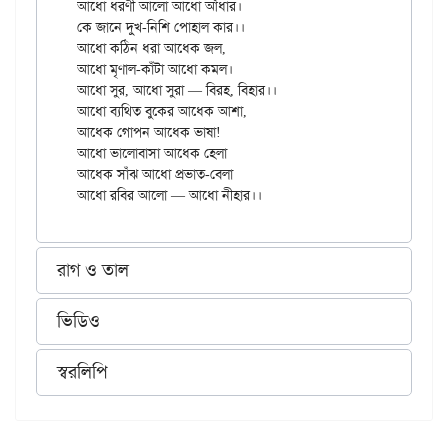
আধো ধরণী আলো আধো আঁধার।

কে জানে দুখ-নিশি পোহাল কার।।

আধো কঠিন ধরা আধেক জল,

আধো মৃণাল-কাঁটা আধো কমল।

আধো সুর, আধো সুরা — বিরহ, বিহার।।

আধো ব্যথিত বুকের আধেক আশা,

আধেক গোপন আধেক ভাষা!

আধো ভালোবাসা আধেক হেলা

আধেক সাঁঝ আধো প্রভাত-বেলা

রাগ ও তাল
ভিডিও
স্বরলিপি