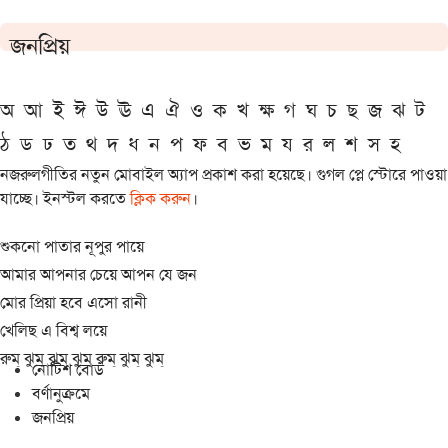
জনপ্রিয়
অ
আ
ই
ঈ
উ
ঊ
এ
ঐ
ও
ক
খ
ক্ষ
গ
ঘ
চ
ছ
জ
ঝ
ট
ঠ
ড
ঢ
ত
থ
দ
ধ
ন
প
ফ
ব
ভ
ম
য
র
ল
শ
স
হ
নজরুলগীতির নতুন মোবাইল অ্যাপ প্রকাশ করা হয়েছে। গুগল প্লে স্টোরে পাওয়া
যাচ্ছে। ইনস্টল করতে
ক্লিক করুন
।
শুকনো পাতার নূপুর পায়ে
আমার আপনার চেয়ে আপন যে জন
মোর প্রিয়া হবে এসো রানী
খেলিছ এ বিশ্ব লয়ে
রুম্ ঝুম্ ঝুম্ ঝুম্ রুম্ ঝুম্ ঝুম্
নোটিশ বোর্ড
বর্ণানুক্রমে
জনপ্রিয়