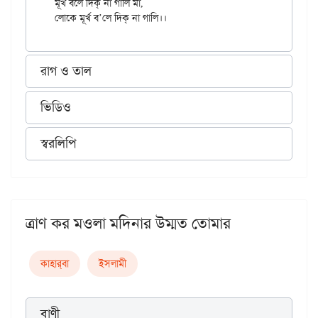
মূর্খ বলে দিক্‌ না গালি মা, 

রাগ ও তাল
ভিডিও
স্বরলিপি
ত্রাণ কর মওলা মদিনার উম্মত তোমার
কাহার্‌বা
ইসলামী
বাণী