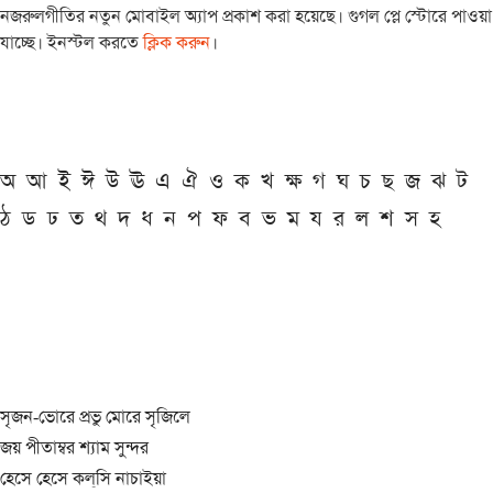
নজরুলগীতির নতুন মোবাইল অ্যাপ প্রকাশ করা হয়েছে। গুগল প্লে স্টোরে পাওয়া
যাচ্ছে। ইনস্টল করতে
ক্লিক করুন
।
অ
আ
ই
ঈ
উ
ঊ
এ
ঐ
ও
ক
খ
ক্ষ
গ
ঘ
চ
ছ
জ
ঝ
ট
ঠ
ড
ঢ
ত
থ
দ
ধ
ন
প
ফ
ব
ভ
ম
য
র
ল
শ
স
হ
সৃজন-ভোরে প্রভু মোরে সৃজিলে
জয় পীতাম্বর শ্যাম সুন্দর
হেসে হেসে কল্‌সি নাচাইয়া