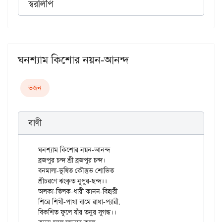
স্বরলিপি
ঘনশ্যাম কিশোর নয়ন-আনন্দ
ভজন
বাণী
ঘনশ্যাম কিশোর নয়ন-আনন্দ

ব্রজপুর চন্দ শ্রী ব্রজপুর চন্দ।

বনমালা-ভূষিত কৌস্তুভ শোভিত

শ্রীচরণে ঝংকৃত নূপুর-ছন্দ।।

অলকা-তিলক-ধারী কানন-বিহারী

শিরে শিখী-পাখা বামে রাধা-প্যারী,

বিকশিত ফুলে যাঁর তনুর সুগন্ধ।।
