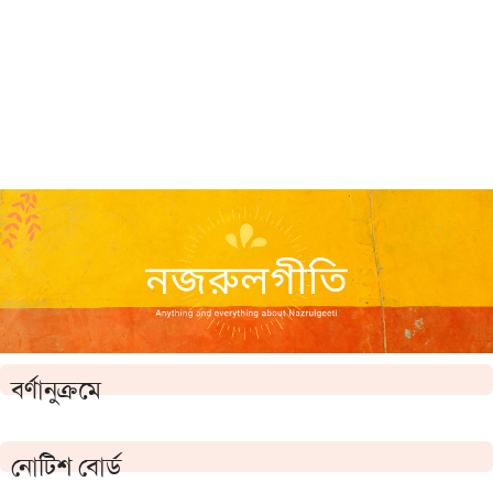
বর্ণানুক্রমে
নোটিশ বোর্ড