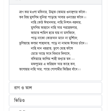
ত্রাণ কর মওলা মদিনার, উম্মত তোমার গুনাহ্‌গার কাঁদে।

তব প্রিয় মুসলিম দুনিয়া পড়েছে আবার গুনাহের ফাঁদে।।

	নাহি কেউ ঈমানদার, নাহি নিশান-বরদার,

	মুসলিম জাহানে নাহি আর পরহেজগার,

	জামাত শামিল হতে যায় না মসজিদে,

	পড়ে নাকো কোরআন মানে না মুর্শিদে;

ভুলিয়াছে কল্‌মা শাহাদাত, পড়ে না নামাজ ঈদের চাঁদে।।

	নাহি দান খয়রাত, ভুলে মোহ ফাঁসে

	মেতে আছে সবে বিভবে বিলাসে;

	বসিয়াছে জালিম শাহী তখ্‌তে তব —

	মজলুমের এ ফরিয়াদ আর কাহে কব,

রাগ ও তাল
ভিডিও