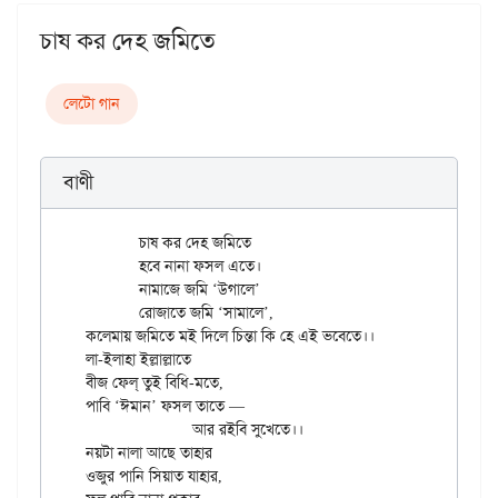
চাষ কর দেহ জমিতে
লেটো গান
বাণী
	চাষ কর দেহ জমিতে

	হবে নানা ফসল এতে।

	নামাজে জমি ‘উগালে’

	রোজাতে জমি ‘সামালে’,

কলেমায় জমিতে মই দিলে চিন্তা কি হে এই ভবেতে।।

লা-ইলাহা ইল্লাল্লাতে

বীজ ফেল্ তুই বিধি-মতে,

পাবি ‘ঈমান’ ফসল তাতে —

		আর রইবি সুখেতে।।

নয়টা নালা আছে তাহার

ওজুর পানি সিয়াত যাহার,
