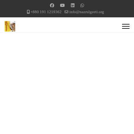
+880 191 1219362
info@nazrulgeeti.org