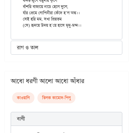
কদম্ব-মূলে যমুনার কূলে

বাঁশরি বাজায়ে নাচে হেলে দুলে,

যাঁর প্রেমে গোপিনীরা কেঁদে হ’ল অন্ধ।।

সেই হরি মম, সখা প্রিয়তম

রাগ ও তাল
আধো ধরণী আলো আধো আঁধার
কাওয়ালি
তিলক কামোদ-পিলু
বাণী