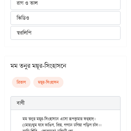
রাগ ও তাল
ভিডিও
স্বরলিপি
মম তনুর ময়ূর-সিংহাসনে
ত্রিতাল
ময়ূর-সিংহাসন
বাণী
মম তনুর ময়ূর-সিংহাসনে এসো রূপকুমার ফর্‌হাদ্‌।

(মোর)ঘুম যবে ভাঙিল, প্রিয়, গগনে ঢলিয়া পড়িল চাঁদ।।

১