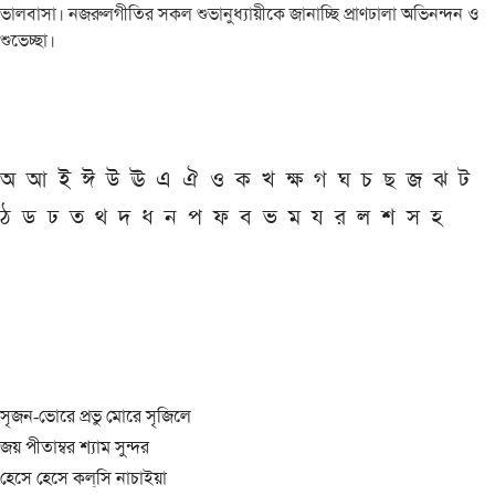
ভালবাসা। নজরুলগীতির সকল শুভানুধ্যায়ীকে জানাচ্ছি প্রাণঢালা অভিনন্দন ও
শুভেচ্ছা।
অ
আ
ই
ঈ
উ
ঊ
এ
ঐ
ও
ক
খ
ক্ষ
গ
ঘ
চ
ছ
জ
ঝ
ট
ঠ
ড
ঢ
ত
থ
দ
ধ
ন
প
ফ
ব
ভ
ম
য
র
ল
শ
স
হ
সৃজন-ভোরে প্রভু মোরে সৃজিলে
জয় পীতাম্বর শ্যাম সুন্দর
হেসে হেসে কল্‌সি নাচাইয়া