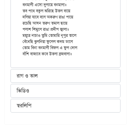
বনমালী এসো দুলায়ে বনমালা॥

তব পথে বকুল ঝরিছে উতল বায়ে

দলিয়া যাবে বলে অকরুণ রাঙা পায়ে

রচেছি আসন তরুণ তমাল ছায়ে

পলাশ শিমুলে রাঙা প্রদীপ জ্বালা॥

ময়ূরে নাচাও তুমি তোমারি নূপুর তালে

বেঁধেছি ঝুলনিয়া ফুলেল কদম ডালে

তোম বিনা বনমালী বিফল এ ফুল দোল

রাগ ও তাল
ভিডিও
স্বরলিপি