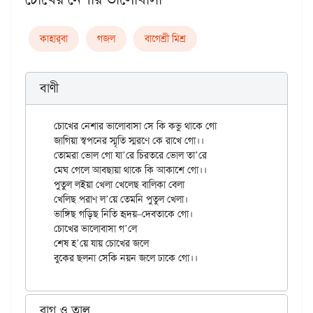
কাহার্‌বা
গজল
বাগেশ্রী মিশ্র
বাণী
চোখের নেশার ভালোবাসা সে কি কভু থাকে গো

জাগিয়া স্বপনের স্মৃতি স্মরণে কে রাখে গো।।

তোমরা ভোল গো যা’রে চিরতরে ভোল তা’রে

মেঘ গেলে আবছায়া থাকে কি আকাশে গো।।

পুতুল লইয়া খেলা খেলেছ বালিকা বেলা

খেলিছ পরাণ ল’য়ে তেমনি পুতুল খেলা।

ভাঙ্গিছ গড়িছ নিতি হৃদয়–দেবতাকে গো।

চোখের ভালোবাসা গ’লে

শেষ হ’য়ে যায় চোখের জলে

রাগ ও তাল