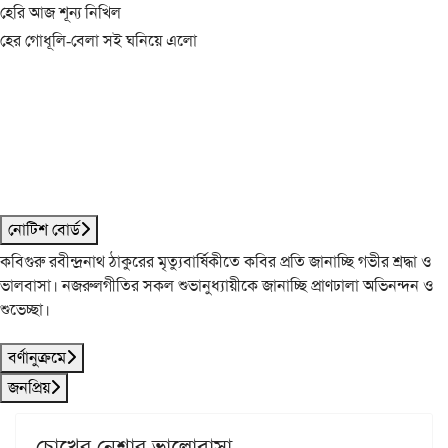
হেরি আজ শূন্য নিখিল
হের গোধূলি-বেলা সই ঘনিয়ে এলো
নোটিশ বোর্ড
কবিগুরু রবীন্দ্রনাথ ঠাকুরের মৃত্যুবার্ষিকীতে কবির প্রতি জানাচ্ছি গভীর শ্রদ্ধা ও
ভালবাসা। নজরুলগীতির সকল শুভানুধ্যায়ীকে জানাচ্ছি প্রাণঢালা অভিনন্দন ও
শুভেচ্ছা।
বর্ণানুক্রমে
জনপ্রিয়
চোখের নেশার ভালোবাসা