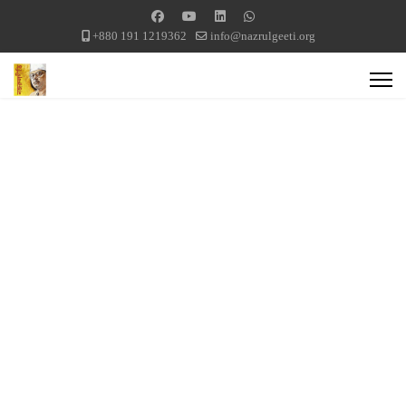
+880 191 1219362
info@nazrulgeeti.org