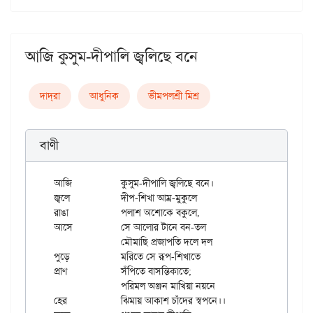
আজি কুসুম-দীপালি জ্বলিছে বনে
দাদ্‌রা
আধুনিক
ভীমপলশ্রী মিশ্র
বাণী
আজি		কুসুম-দীপালি জ্বলিছে বনে।

জ্বলে		দীপ-শিখা আম্র-মুকুলে

রাঙা		পলাশ অশোকে বকুলে,

আসে		সে আলোর টানে বন-তল

		মৌমাছি প্রজাপতি দলে দল

পুড়ে		মরিতে সে রূপ-শিখাতে

প্রাণ		সঁপিতে বাসন্তিকাতে;

		পরিমল অঞ্জন মাখিয়া নয়নে

হের		ঝিমায় আকাশ চাঁদের স্বপনে।।
