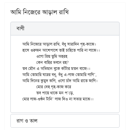
আমি নিজেরে আড়াল রাখি
বাণী
আমি নিজেরে আড়াল রাখি, বঁধু সারাদিন গৃহ-কাজে।

হাসে গুরুজন আশেপাশে তাই চাহিতে পারি না লাজে।।

	ওগো প্রিয় তুমি অহরহ

	কেন বাহির ভবনে রহ?

তব মৌন এ অভিমান বুকে কাঁটার মতন বাজে।।

আমি তোমারি ঘরের বধূ, বঁধু এ-লাজ তোমারি লাগি’,

আমি দিনের কুমুদ কলি, ওগো চাঁদ আমি রাতে জাগি।

	মোর দেহ গৃহ-কাজ করে

	তব পায়ে থাকে মন প’ড়ে,

রাগ ও তাল