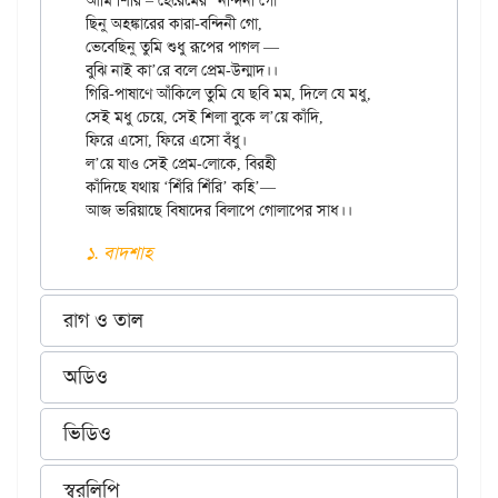
আমি শিঁরি – হেরেমের
 নন্দিনী গো

ছিনু অহঙ্কারের কারা-বন্দিনী গো,

ভেবেছিনু তুমি শুধু রূপের পাগল —

বুঝি নাই কা’রে বলে প্রেম-উন্মাদ।।

গিরি-পাষাণে আঁকিলে তুমি যে ছবি মম, দিলে যে মধু,

সেই মধু চেয়ে, সেই শিলা বুকে ল’য়ে কাঁদি,

ফিরে এসো, ফিরে এসো বঁধু।

ল’য়ে যাও সেই প্রেম-লোকে, বিরহী

কাঁদিছে যথায় ‘শিঁরি শিঁরি’ কহি’—

১. বাদশাহ
রাগ ও তাল
অডিও
ভিডিও
স্বরলিপি