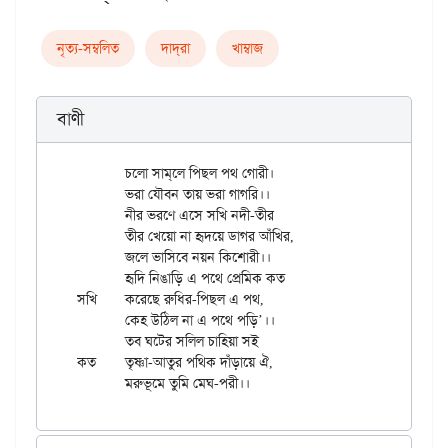
নৃত্য-সম্বলিত
দাদ্‌রা
খাম্বাজ
বাণী
	চলো সাম্‌লে পিছল পথ গোরী।

	ভরা যৌবন তায় ভরা গাগরি।।

	নীর ভরণে এসে সখি নদী-তীর

	তীর খেয়ো না হৃদয়ে ডাগর আঁখির,

	জলে ভাসিবে নয়ন কিশোরী।।

	হৃদি নিঙাড়ি এ পথে প্রেমিক কত

সখি	করেছে রুধির-পিছল এ পথ,

	কেহ উঠিল না এ পথে পড়ি’।।

	তব ঘটের সলিল চাহিয়া সই

কত	তৃষ্ণা-আতুর পথিক দাঁড়ায়ে ঐ,
