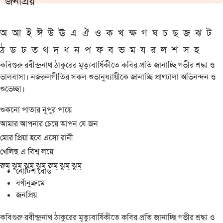
জনপ্রিয়
অ
আ
ই
ঈ
উ
ঊ
এ
ঐ
ও
ক
খ
ক্ষ
গ
ঘ
চ
ছ
জ
ঝ
ট
ঠ
ড
ঢ
ত
থ
দ
ধ
ন
প
ফ
ব
ভ
ম
য
র
ল
শ
স
হ
কবিগুরু রবীন্দ্রনাথ ঠাকুরের মৃত্যুবার্ষিকীতে কবির প্রতি জানাচ্ছি গভীর শ্রদ্ধা ও
ভালবাসা। নজরুলগীতির সকল শুভানুধ্যায়ীকে জানাচ্ছি প্রাণঢালা অভিনন্দন ও
শুভেচ্ছা।
শুকনো পাতার নূপুর পায়ে
আমার আপনার চেয়ে আপন যে জন
মোর প্রিয়া হবে এসো রানী
খেলিছ এ বিশ্ব লয়ে
রুম্ ঝুম্ ঝুম্ ঝুম্ রুম্ ঝুম্ ঝুম্
নোটিশ বোর্ড
বর্ণানুক্রমে
জনপ্রিয়
কবিগুরু রবীন্দ্রনাথ ঠাকুরের মৃত্যুবার্ষিকীতে কবির প্রতি জানাচ্ছি গভীর শ্রদ্ধা ও