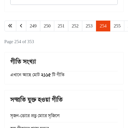
249
250
251
252
253
254
255
Page 254 of 353
গীতি সংখ্যা
এখানে আছে মোট
২১১৫
টি গীতি
সম্প্রতি যুক্ত হওয়া গীতি
সৃজন-ভোরে প্রভু মোরে সৃজিলে