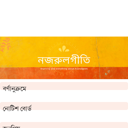
বর্ণানুক্রমে
নোটিশ বোর্ড