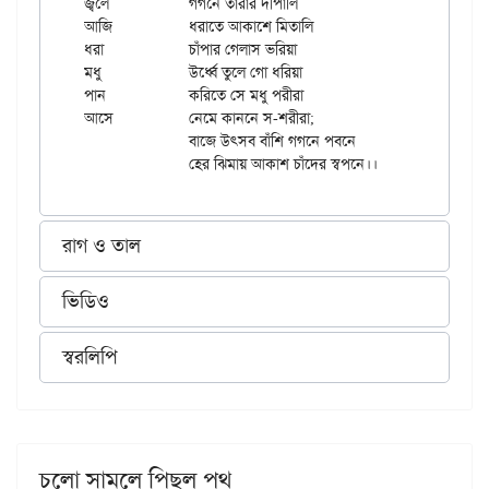
জ্বলে		গগনে তারার দীপালি

আজি		ধরাতে আকাশে মিতালি

ধরা		চাঁপার গেলাস ভরিয়া

মধু		উর্ধ্বে তুলে গো ধরিয়া

পান		করিতে সে মধু পরীরা

আসে		নেমে কাননে স-শরীরা;

		বাজে উৎসব বাঁশি গগনে পবনে

রাগ ও তাল
ভিডিও
স্বরলিপি
চলো সাম্‌লে পিছল পথ