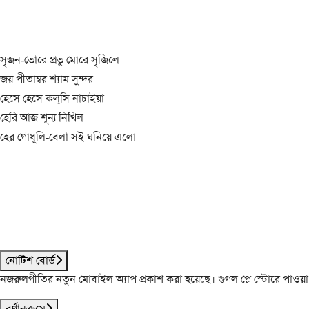
সৃজন-ভোরে প্রভু মোরে সৃজিলে
জয় পীতাম্বর শ্যাম সুন্দর
হেসে হেসে কল্‌সি নাচাইয়া
হেরি আজ শূন্য নিখিল
হের গোধূলি-বেলা সই ঘনিয়ে এলো
নোটিশ বোর্ড
নজরুলগীতির নতুন মোবাইল অ্যাপ প্রকাশ করা হয়েছে। গুগল প্লে স্টোরে পাওয়
বর্ণানুক্রমে