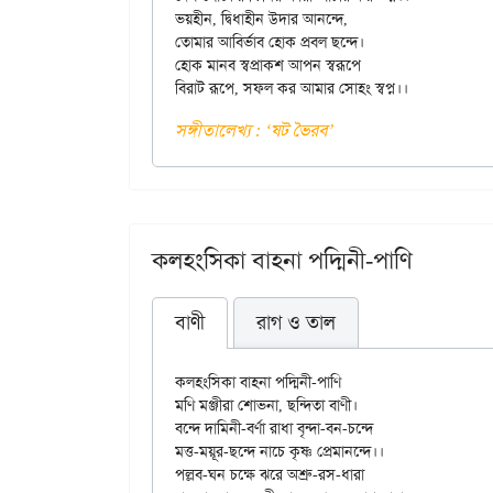
ভয়হীন, দ্বিধাহীন উদার আনন্দে,

তোমার আবির্ভাব হোক প্রবল ছন্দে।

হোক মানব স্বপ্রাকশ আপন স্বরূপে

সঙ্গীতালেখ্য : ‘ষট ভৈরব’
কলহংসিকা বাহনা পদ্মিনী-পাণি
বাণী
রাগ ও তাল
কলহংসিকা বাহনা পদ্মিনী-পাণি

মণি মঞ্জীরা শোভনা, ছন্দিতা বাণী।

বন্দে দামিনী-বর্ণা রাধা বৃন্দা-বন-চন্দে

মত্ত-ময়ূর-ছন্দে নাচে কৃষ্ণ প্রেমানন্দে।।

পল্লব-ঘন চক্ষে ঝরে অশ্রু-রস-ধারা
