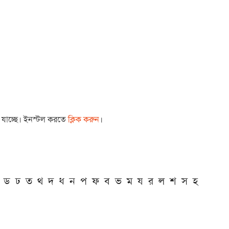
া যাচ্ছে। ইনস্টল করতে
ক্লিক করুন
।
ড
ঢ
ত
থ
দ
ধ
ন
প
ফ
ব
ভ
ম
য
র
ল
শ
স
হ