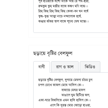
পূব হাওয়াতে বংশী ডাকে আয় রে পথ-হারা,

রুমঝুম ঝুম্ মঞ্জীর বাজে কঙ্কণ মণি বন্ধে।।

রিম্ ঝিম্ রিম্ ঝিম্ ঝিম্ কেকা-বন ঘন বর্ষে

তৃষ্ণ-তৃপ্ত আত্মা নাচে নন্দালোক হর্ষে,

ছড়ায়ে বৃষ্টির বেলফুল
বাণী
রাগ ও তাল
ভিডিও
ছড়ায়ে বৃষ্টির বেলফুল, দুলায়ে মেঘলা চাঁচর চুল

চপল চোখে কাজল মেঘে আসিল কে।।

		বাজায়ে মেঘর মাদল

		ভাঙালে ঘুম ছিটিয়ে জল,

একা-ঘরে বিজলিতে এমন হাসি হাসিল কে।।

	এলে কি দুরন্ত মোর ঝোড়ো হাওয়া,
