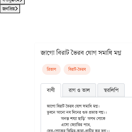
জনপ্রিয়
জাগো বিরাট ভৈরব যোগ সমাধি মগ্ন
ত্রিতাল
বিরাট-ভৈরব
বাণী
রাগ ও তাল
স্বরলিপি
জাগো বিরাট ভৈরব যোগ সমাধি মগ্ন।

ভুবনে আনো নব দিনের শুভ প্রভাত লগ্ন।।

	অনন্ত শয্যা ছাড়ি’ অলখ লোকে

	এসো জ্যোতির পথে,

দেব-লোকের তিমির-কারা-প্রাচীর কর ভগ্ন।।
