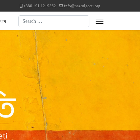
+880 191 1219362
info@nazrulgeeti.org
Search
যোগ