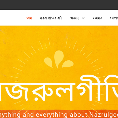
হোম
সকল গানের বাণী
অন্যান্য
মতামত
যোগা