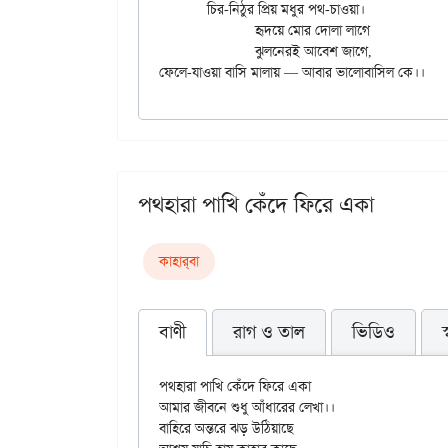
	চির-নিঠুর প্রিয় মধুর পথ-চাওয়া।

		হৃদয়ে মোর দোলা লাগে

		ঝুলনেরই আবেশ জাগে,

পথহারা পাখি কেঁদে ফিরে একা
কাহার্‌বা
বাণী
রাগ ও তাল
ভিডিও
পথহারা পাখি কেঁদে ফিরে একা

আমার জীবনে শুধু আঁধারের লেখা।।

বাহিরে অন্তরে ঝড় উঠিয়াছে
