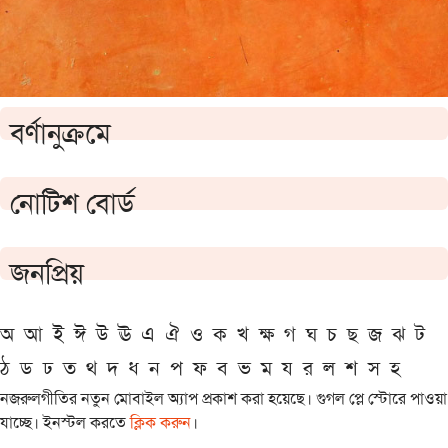
বর্ণানুক্রমে
নোটিশ বোর্ড
জনপ্রিয়
অ
আ
ই
ঈ
উ
ঊ
এ
ঐ
ও
ক
খ
ক্ষ
গ
ঘ
চ
ছ
জ
ঝ
ট
ঠ
ড
ঢ
ত
থ
দ
ধ
ন
প
ফ
ব
ভ
ম
য
র
ল
শ
স
হ
নজরুলগীতির নতুন মোবাইল অ্যাপ প্রকাশ করা হয়েছে। গুগল প্লে স্টোরে পাওয়া
যাচ্ছে। ইনস্টল করতে
ক্লিক করুন
।