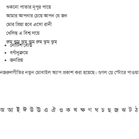
শুকনো পাতার নূপুর পায়ে
আমার আপনার চেয়ে আপন যে জন
মোর প্রিয়া হবে এসো রানী
খেলিছ এ বিশ্ব লয়ে
রুম্ ঝুম্ ঝুম্ ঝুম্ রুম্ ঝুম্ ঝুম্
নোটিশ বোর্ড
বর্ণানুক্রমে
জনপ্রিয়
নজরুলগীতির নতুন মোবাইল অ্যাপ প্রকাশ করা হয়েছে। গুগল প্লে স্টোরে পাওয়
অ
আ
ই
ঈ
উ
ঊ
এ
ঐ
ও
ক
খ
ক্ষ
গ
ঘ
চ
ছ
জ
ঝ
ট
ঠ