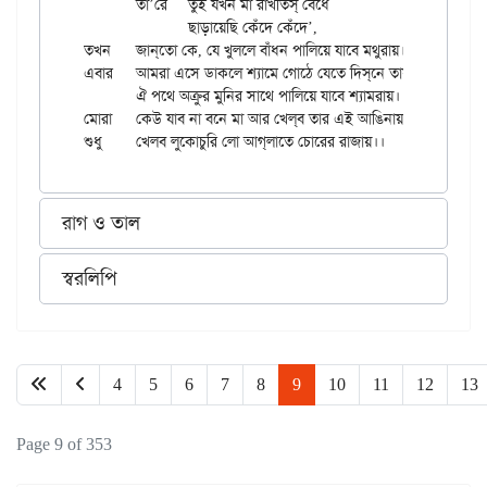
	তা’রে	তুই যখন মা রাখতিস্ বেঁধে

		ছাড়ায়েছি কেঁদে কেঁদে’,

তখন	জান্‌তো কে, যে খুললে বাঁধন পালিয়ে যাবে মথুরায়।।

এবার	আমরা এসে ডাকলে শ্যামে গোঠে যেতে দিস্‌নে তায়,

	ঐ পথে অক্রুর মুনির সাথে পালিয়ে যাবে শ্যামরায়।।

মোরা	কেউ যাব না বনে মা আর খেল্‌ব তার এই আঙিনায়,

রাগ ও তাল
স্বরলিপি
4
5
6
7
8
9
10
11
12
13
Page 9 of 353