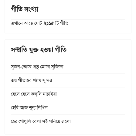
গীতি সংখ্যা
এখানে আছে মোট
২১১৫
টি গীতি
সম্প্রতি যুক্ত হওয়া গীতি
সৃজন-ভোরে প্রভু মোরে সৃজিলে
জয় পীতাম্বর শ্যাম সুন্দর
হেসে হেসে কল্‌সি নাচাইয়া
হেরি আজ শূন্য নিখিল
হের গোধূলি-বেলা সই ঘনিয়ে এলো