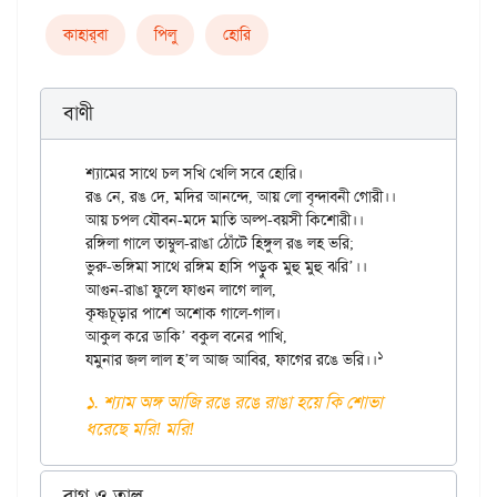
কাহার্‌বা
পিলু
হোরি
বাণী
শ্যামের সাথে চল সখি খেলি সবে হোরি।

রঙ নে, রঙ দে, মদির আনন্দে, আয় লো বৃন্দাবনী গোরী।।

আয় চপল যৌবন-মদে মাতি অল্প-বয়সী কিশোরী।।

রঙ্গিলা গালে তাম্বুল-রাঙা ঠোঁটে হিঙ্গুল রঙ লহ ভরি;

ভুরু-ভঙ্গিমা সাথে রঙ্গিম হাসি পড়ুক মুহু মুহু ঝরি’।।

আগুন-রাঙা ফুলে ফাগুন লাগে লাল,

কৃষ্ণচূড়ার পাশে অশোক গালে-গাল।

আকুল করে ডাকি’ বকুল বনের পাখি,

যমুনার জল লাল হ’ল আজ আবির, ফাগের রঙে ভরি।।
১. শ্যাম অঙ্গ আজি রঙে রঙে রাঙা হয়ে কি শোভা
ধরেছে মরি! মরি!
রাগ ও তাল