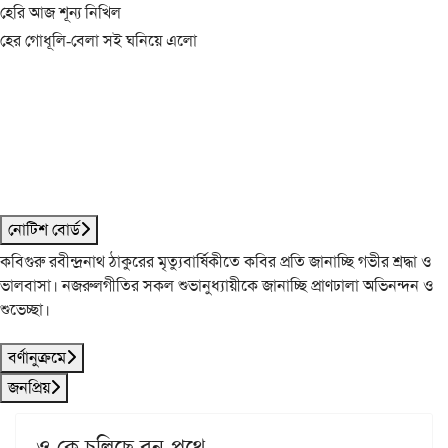
হেরি আজ শূন্য নিখিল
হের গোধূলি-বেলা সই ঘনিয়ে এলো
নোটিশ বোর্ড
কবিগুরু রবীন্দ্রনাথ ঠাকুরের মৃত্যুবার্ষিকীতে কবির প্রতি জানাচ্ছি গভীর শ্রদ্ধা ও
ভালবাসা। নজরুলগীতির সকল শুভানুধ্যায়ীকে জানাচ্ছি প্রাণঢালা অভিনন্দন ও
শুভেচ্ছা।
বর্ণানুক্রমে
জনপ্রিয়
ও কে চলিছে বন-পথে