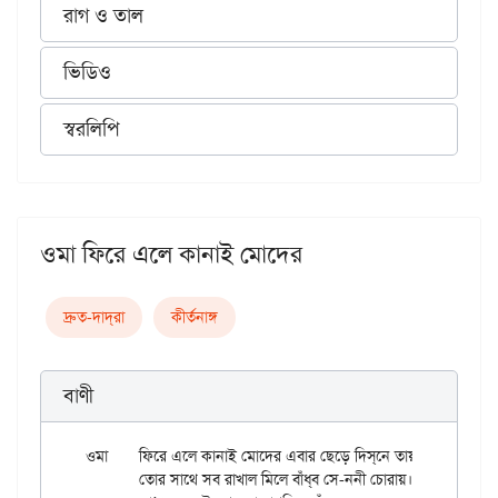
রাগ ও তাল
ভিডিও
স্বরলিপি
ওমা ফিরে এলে কানাই মোদের
দ্রুত-দাদ্‌রা
কীর্তনাঙ্গ
বাণী
ওমা	ফিরে এলে কানাই মোদের এবার ছেড়ে দিস্‌নে তায়।

	তোর সাথে সব রাখাল মিলে বাঁধ্‌ব সে-ননী চোরায়।।
