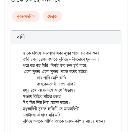
নৃত্য-সম্বলিত
ফের্‌তা
বাণী
ও কে চলিছে বন-পথে একা নূপুর পায়ে রন ঝন ঝন।

তারি চপল চরণ-আঘাতে দুলিছে নদী-দোলে ফুলবন।।

ঝরে ঝর ঝর গিরি -নির্ঝর তার ছন্দ চুরি করে,

'এলো সুন্দর-এলো সুন্দর’ বাজে বনের মর্মরে।

	গায় পাখি মেলি আঁখি

	বলে,বন-দেবী এলো নাকি?

মধুর রঙ্গে অঙ্গে-ভঙ্গে জাগে শিহরণ।।

সন্ধ্যায় ঝিল্লির মঞ্জির হতার

ঝির ঝির শির শির তোলে ঝঙ্কার।

মধুভাষিণী সুচারু-হাসিনী সে মায়াহরিণী' —

ফোটালো আঁধারে মরি মরি
