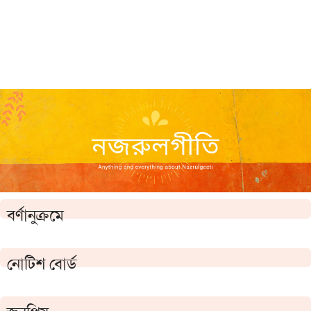
বর্ণানুক্রমে
নোটিশ বোর্ড