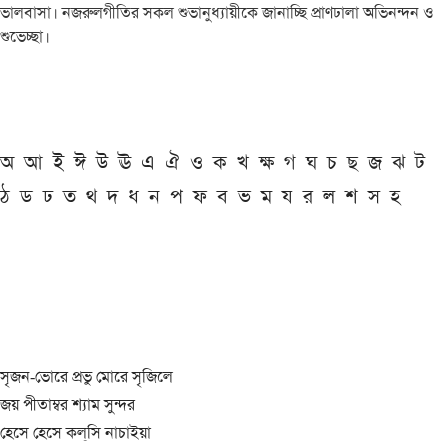
ভালবাসা। নজরুলগীতির সকল শুভানুধ্যায়ীকে জানাচ্ছি প্রাণঢালা অভিনন্দন ও
শুভেচ্ছা।
অ
আ
ই
ঈ
উ
ঊ
এ
ঐ
ও
ক
খ
ক্ষ
গ
ঘ
চ
ছ
জ
ঝ
ট
ঠ
ড
ঢ
ত
থ
দ
ধ
ন
প
ফ
ব
ভ
ম
য
র
ল
শ
স
হ
সৃজন-ভোরে প্রভু মোরে সৃজিলে
জয় পীতাম্বর শ্যাম সুন্দর
হেসে হেসে কল্‌সি নাচাইয়া