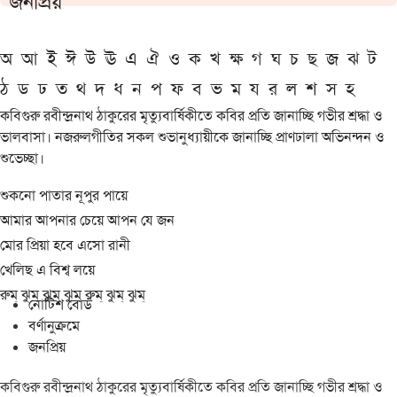
জনপ্রিয়
অ
আ
ই
ঈ
উ
ঊ
এ
ঐ
ও
ক
খ
ক্ষ
গ
ঘ
চ
ছ
জ
ঝ
ট
ঠ
ড
ঢ
ত
থ
দ
ধ
ন
প
ফ
ব
ভ
ম
য
র
ল
শ
স
হ
কবিগুরু রবীন্দ্রনাথ ঠাকুরের মৃত্যুবার্ষিকীতে কবির প্রতি জানাচ্ছি গভীর শ্রদ্ধা ও
ভালবাসা। নজরুলগীতির সকল শুভানুধ্যায়ীকে জানাচ্ছি প্রাণঢালা অভিনন্দন ও
শুভেচ্ছা।
শুকনো পাতার নূপুর পায়ে
আমার আপনার চেয়ে আপন যে জন
মোর প্রিয়া হবে এসো রানী
খেলিছ এ বিশ্ব লয়ে
রুম্ ঝুম্ ঝুম্ ঝুম্ রুম্ ঝুম্ ঝুম্
নোটিশ বোর্ড
বর্ণানুক্রমে
জনপ্রিয়
কবিগুরু রবীন্দ্রনাথ ঠাকুরের মৃত্যুবার্ষিকীতে কবির প্রতি জানাচ্ছি গভীর শ্রদ্ধা ও