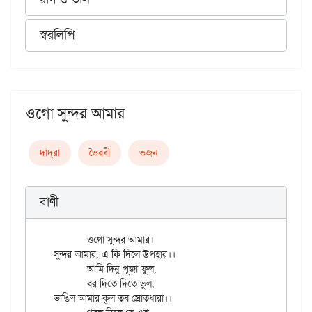
স্বরলিপি
ওগো সুন্দর আমার
দাদ্‌রা
ভৈরবী
ভজন
বাণী
	ওগো সুন্দর আমার।

সুন্দর আমার, এ কি দিলে উপহার।।

	আমি দিনু পূজা-ফুল,

	বর দিতে দিতে ভুল,

ভাঙিল আমার কূল তব স্রোতধারা।।
