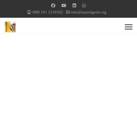
+880 191 1219362
info@nazrulgeeti.org