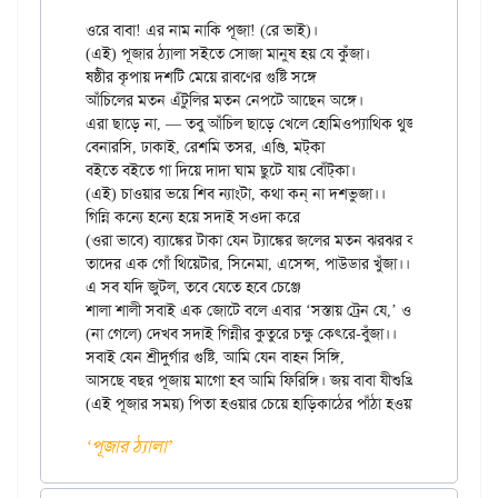
ওরে বাবা! এর নাম নাকি পূজা! (রে ভাই)।

(এই) পূজার ঠ্যালা সইতে সোজা মানুষ হয় যে কুঁজা।

ষষ্ঠীর কৃপায় দশটি মেয়ে রাবণের গুষ্টি সঙ্গে

আঁচিলের মতন এঁটুলির মতন নেপটে আছেন অঙ্গে।

এরা ছাড়ে না, — তবু আঁচিল ছাড়ে খেলে হোমিওপ্যাথিক থুজা।।

বেনারসি, ঢাকাই, রেশমি তসর, এণ্ডি, মট্‌কা

বইতে বইতে গা দিয়ে দাদা ঘাম ছুটে যায় বোঁট্‌কা।

(এই) চাওয়ার ভয়ে শিব ন্যাংটা, কথা কন্‌ না দশভুজা।।

গিন্নি কন্যে হন্যে হয়ে সদাই সওদা করে

(ওরা ভাবে) ব্যাঙ্কের টাকা যেন ট্যাঙ্কের জলের মতন ঝরঝর ক’রে ঝরে

তাদের এক গোঁ থিয়েটার, সিনেমা, এসেন্স, পাউডার খুঁজা।।

এ সব যদি জুটল, তবে যেতে হবে চেঞ্জে

শালা শালী সবাই এক জোটে বলে এবার ‘সস্তায় ট্রেন যে,’ ও বোনাই।

(না গেলে) দেখব সদাই গিন্নীর কুতুরে চক্ষু কেৎরে-বুঁজা।।

সবাই যেন শ্রীদুর্গার গুষ্টি, আমি যেন বাহন সিঙ্গি,

আসছে বছর পূজায় মাগো হব আমি ফিরিঙ্গি। জয় বাবা যীশুখ্রিস্টের জয়

‘পূজার ঠ্যালা’