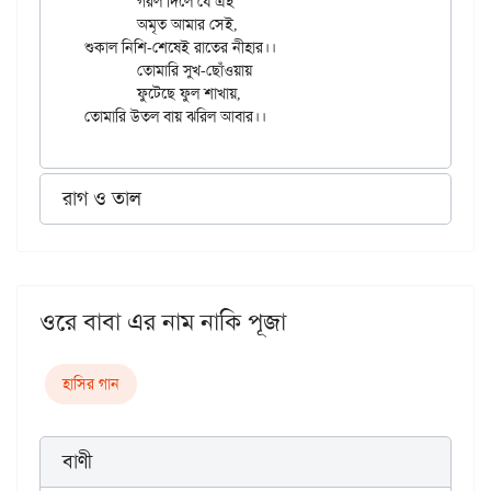
	গরল দিলে যে এই

	অমৃত আমার সেই,

শুকাল নিশি-শেষেই রাতের নীহার।।

	তোমারি সুখ-ছোঁওয়ায়

	ফুটেছে ফুল শাখায়,

রাগ ও তাল
ওরে বাবা এর নাম নাকি পূজা
হাসির গান
বাণী