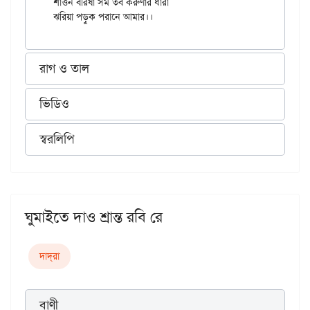
শাওন বরিষা সম তব করুণার ধারা

রাগ ও তাল
ভিডিও
স্বরলিপি
ঘুমাইতে দাও শ্রান্ত রবি রে
দাদ্‌রা
বাণী