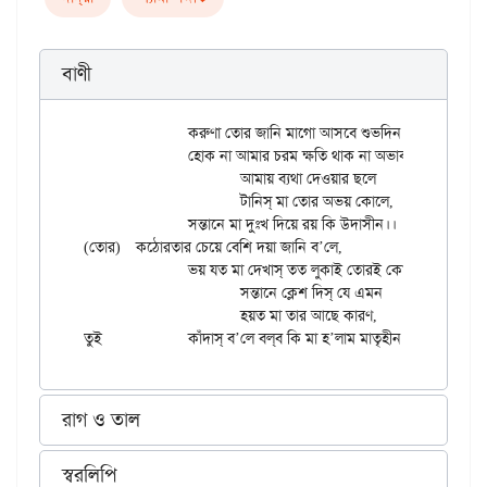
বাণী
		করুণা তোর জানি মাগো আসবে শুভদিন।

		হোক না আমার চরম ক্ষতি থাক না অভাব ঋণ।।

			আমায় ব্যথা দেওয়ার ছলে

			টানিস্ মা তোর অভয় কোলে,

		সন্তানে মা দুঃখ দিয়ে রয় কি উদাসীন।।

(তোর)	কঠোরতার চেয়ে বেশি দয়া জানি ব’লে,

		ভয় যত মা দেখাস্ তত লুকাই তোরই কোলে।

			সন্তানে ক্লেশ দিস্ যে এমন

			হয়ত মা তার আছে কারণ,

রাগ ও তাল
স্বরলিপি