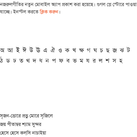
নজরুলগীতির নতুন মোবাইল অ্যাপ প্রকাশ করা হয়েছে। গুগল প্লে স্টোরে পাওয়া
যাচ্ছে। ইনস্টল করতে
ক্লিক করুন
।
অ
আ
ই
ঈ
উ
ঊ
এ
ঐ
ও
ক
খ
ক্ষ
গ
ঘ
চ
ছ
জ
ঝ
ট
ঠ
ড
ঢ
ত
থ
দ
ধ
ন
প
ফ
ব
ভ
ম
য
র
ল
শ
স
হ
সৃজন-ভোরে প্রভু মোরে সৃজিলে
জয় পীতাম্বর শ্যাম সুন্দর
হেসে হেসে কল্‌সি নাচাইয়া