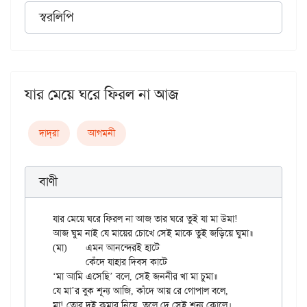
স্বরলিপি
যার মেয়ে ঘরে ফিরল না আজ
দাদ্‌রা
আগমনী
বাণী
যার মেয়ে ঘরে ফিরল না আজ তার ঘরে তুই যা মা উমা!

আজ ঘুম নাই যে মায়ের চোখে সেই মাকে তুই জড়িয়ে ঘুমা॥

(মা)	এমন আনন্দেরই হাটে

	কেঁদে যাহার দিবস কাটে

‘মা আমি এসেছি’ বলে, সেই জননীর খা মা চুমা॥

যে মা’র বুক শূন্য আজি, কাঁদে আয় রে গোপাল বলে,

মা! তোর দুই কুমার নিয়ে, তুলে দে সেই শূন্য কোলে।
