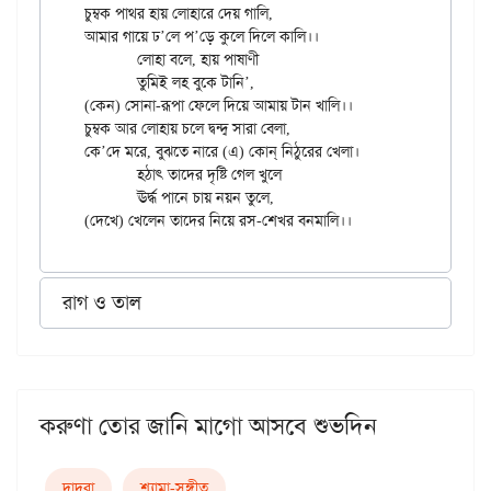
চুম্বক পাথর হায় লোহারে দেয় গালি,

আমার গায়ে ঢ’লে প’ড়ে কুলে দিলে কালি।।

	লোহা বলে, হায় পাষাণী

	তুমিই লহ বুকে টানি’,

(কেন) সোনা-রূপা ফেলে দিয়ে আমায় টান খালি।।

চুম্বক আর লোহায় চলে দ্বন্দ্ব সারা বেলা,

কে’দে মরে, বুঝতে নারে (এ) কোন্ নিঠুরের খেলা।

	হঠাৎ তাদের দৃষ্টি গেল খুলে

	ঊর্দ্ধ পানে চায় নয়ন তুলে,

রাগ ও তাল
করুণা তোর জানি মাগো আসবে শুভদিন
দাদ্‌রা
শ্যামা-সঙ্গীত