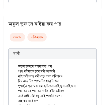
অকূল তুফানে নাইয়া কর পার
ফের্‌তা
ভক্তিমূলক
বাণী
অকূল তুফানে নাইয়া কর পার

পাপ দরিয়াতে ডুবে মরি কান্ডারি

নাই কড়ি নাই তরী প্রভু পারে তরিবার।।

থির নহে চিত পাপ-ভীত সদা টলমল

পুণ্যহীন শূন্য মরু সম হৃদি-তল নাহি ফুল নাহি ফল

পার কর হে পার কর ডাকি কাঁদি অবিরল

নাহি সঙ্গী নাহি বন্ধু নাহি পথেরি সম্বল।

সাহারায় নাহি জল
