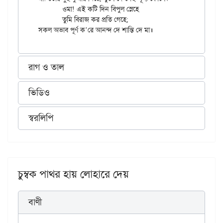
	ওমা! এই কটি দিন বিপুল স্নেহে

	তুমি বিরাজ কর প্রতি গেহে;

রাগ ও তাল
ভিডিও
স্বরলিপি
চুম্বক পাথর হায় লোহারে দেয়
বাণী