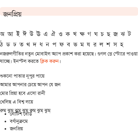
জনপ্রিয়
অ
আ
ই
ঈ
উ
ঊ
এ
ঐ
ও
ক
খ
ক্ষ
গ
ঘ
চ
ছ
জ
ঝ
ট
ঠ
ড
ঢ
ত
থ
দ
ধ
ন
প
ফ
ব
ভ
ম
য
র
ল
শ
স
হ
নজরুলগীতির নতুন মোবাইল অ্যাপ প্রকাশ করা হয়েছে। গুগল প্লে স্টোরে পাওয়া
যাচ্ছে। ইনস্টল করতে
ক্লিক করুন
।
শুকনো পাতার নূপুর পায়ে
আমার আপনার চেয়ে আপন যে জন
মোর প্রিয়া হবে এসো রানী
খেলিছ এ বিশ্ব লয়ে
রুম্ ঝুম্ ঝুম্ ঝুম্ রুম্ ঝুম্ ঝুম্
নোটিশ বোর্ড
বর্ণানুক্রমে
জনপ্রিয়