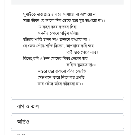
ঘুমাইতে দাও শ্রান্ত রবি রে জাগায়ো না জাগায়ো না,

সারা জীবন যে আলো দিল ডেকে তার ঘুম ভাঙায়ো না।।

	যে সহস্র করে রূপরস দিয়া

	জননীর কোলে পড়িল ঢলিয়া

তাঁহারে শান্তি-চন্দন দাও ক্রন্দনে রাঙায়ো না।।

যে তেজ শৌর্য-শক্তি দিলেন, আপনারে করি ক্ষয়

			তাই হাত পেতে নাও।

বিদেহ রবি ও ইন্দ্র মোদের নিত্য দেবেন জয়

			কবিরে ঘুমাতে দাও।

	অন্তরে হের হারানো রবির জ্যোতি

	সেইখানে তারে নিত্য কর প্রণতি

রাগ ও তাল
অডিও