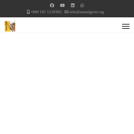
+880 191 1219362
info@nazrulgeeti.org