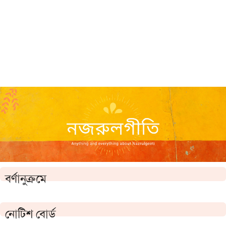
বর্ণানুক্রমে
নোটিশ বোর্ড