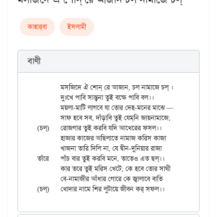
কাহার্‌বা
ইসলামী
বাণী
	মসজিদে ঐ শোন্ রে আজান, চল নামাজে চল্ ।

	দুঃখে পাবি সান্ত্বনা তুই বক্ষে পাবি বল।।

	ময়লা-মাটি লাগবে যা তোর দেহ-মনের মাঝে —

	সাফ হবে সব, দাঁড়াবি তুই যেম্‌নি জায়নামাজে;

(চল্)	রোজগার তুই করবি যদি আখেরের ফসল।।

	হাজার কাজের অছিলাতে নামাজ করিস কাজা

	খাজনা তারি দিলি না, যে দ্বীন-দুনিয়ার রাজা

তাঁরে	পাঁচ বার তুই করবি মনে, তাতেও এত ছল্।।

	কার তরে তুই মরিস খেটে; কে হবে তোর সাথী

	বে-নামাজীর আঁধার গোরে কে জ্বালাবে বাতি
