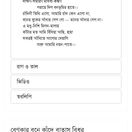
দক্ষিণ-সমীরণ মাধবী-কঙ্কণ

	পরায়ে দিল বনভূমির হাতে।।

চাঁদিনী তিথি এলো, আমারি চাঁদ কেন এলো না;

বনের বুকের আঁধার গেল গো — মনের আঁধার গেল না।

এ মধু-নিশি মিলন-মালায়

কাঁটার মত আমি বিঁধিয়া আছি, হায়!

সবারই আঁখিতে আলোর দেয়ালি

রাগ ও তাল
ভিডিও
স্বরলিপি
বেণুকার বনে কাঁদে বাতাস বিধুর