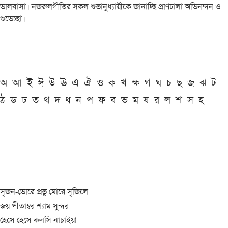
ভালবাসা। নজরুলগীতির সকল শুভানুধ্যায়ীকে জানাচ্ছি প্রাণঢালা অভিনন্দন ও
শুভেচ্ছা।
অ
আ
ই
ঈ
উ
ঊ
এ
ঐ
ও
ক
খ
ক্ষ
গ
ঘ
চ
ছ
জ
ঝ
ট
ঠ
ড
ঢ
ত
থ
দ
ধ
ন
প
ফ
ব
ভ
ম
য
র
ল
শ
স
হ
সৃজন-ভোরে প্রভু মোরে সৃজিলে
জয় পীতাম্বর শ্যাম সুন্দর
হেসে হেসে কল্‌সি নাচাইয়া