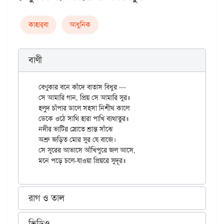
কাহার্‌বা
আধুনিক
বাণী
বেণুকার বনে কাঁদে বাতাস বিধুর —

সে আমারি গান, প্রিয় সে আমারি সুর॥

হলুদ চাঁপার ডালে সহসা নিশীথ কালে

ডেকে ওঠে সাথি হারা পাখি ব্যথাতুর॥

নদীর ভাটির স্রোতে শ্রান্ত সাঁঝে

অশ্রু জড়িত মোর সুর যে বাজে।

সে সুরের আভাসে আঁখিপুরে জল আসে,

রাগ ও তাল
ভিডিও