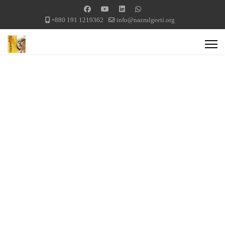
+880 191 1219362
info@nazrulgeeti.org