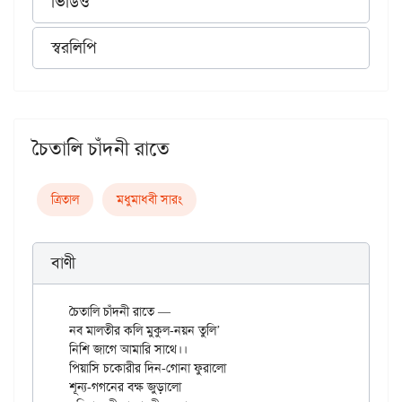
ভিডিও
স্বরলিপি
চৈতালি চাঁদনী রাতে
ত্রিতাল
মধুমাধবী সারং
বাণী
চৈতালি চাঁদনী রাতে —

নব মালতীর কলি মুকুল-নয়ন তুলি’

নিশি জাগে আমারি সাথে।।

পিয়াসি চকোরীর দিন-গোনা ফুরালো

শূন্য-গগনের বক্ষ জুড়ালো
