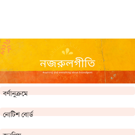
বর্ণানুক্রমে
নোটিশ বোর্ড