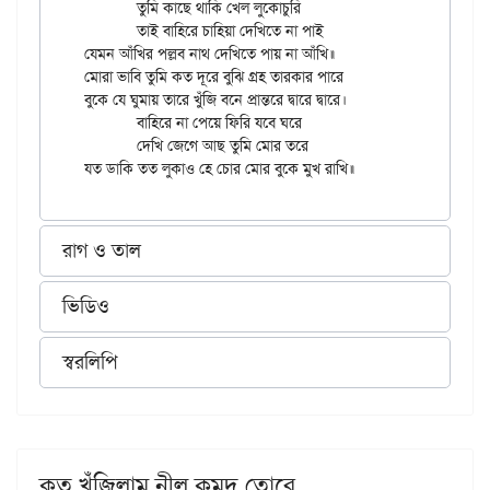
	তুমি কাছে থাকি খেল লুকোচুরি

	তাই বাহিরে চাহিয়া দেখিতে না পাই

যেমন আঁখির পল্লব নাথ দেখিতে পায় না আঁখি॥

মোরা ভাবি তুমি কত দূরে বুঝি গ্রহ তারকার পারে

বুকে যে ঘুমায় তারে খুঁজি বনে প্রান্তরে দ্বারে দ্বারে।

	বাহিরে না পেয়ে ফিরি যবে ঘরে

	দেখি জেগে আছ তুমি মোর তরে

রাগ ও তাল
ভিডিও
স্বরলিপি
কত খুঁজিলাম নীল কুমুদ তোরে