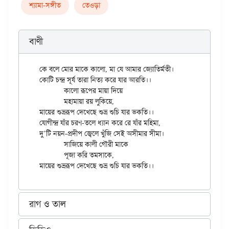
শ্যামা-সঙ্গীত
তেওড়া
বাণী
কে বলে মোর মাকে কালো, মা যে আমার জ্যোতির্মতী।

কোটি চন্দ্র সূর্য তারা নিত্য করে যার আরতি।।

	কালো রূপের মায়া দিয়ে

	মহামায়া রয় লুকিয়ে,

মায়ের শুভ্ররূপ দেখেছে শুভ্র শুচি যার ভকতি।।

যোগীন্দ্র যাঁর চরণ-তলে ধ্যান করে রে যাঁর মহিমা,

দু’টি নয়ন-প্রদীপ জ্বেলে খুঁজি সেই অসীমার সীমা।

	সাজিয়ে কালী গৌরী মাকে

	পূজা করি তমসাকে,

রাগ ও তাল