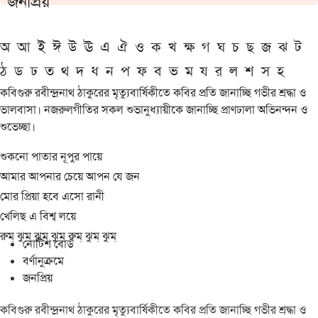
জনপ্রিয়
অ
আ
ই
ঈ
উ
ঊ
এ
ঐ
ও
ক
খ
ক্ষ
গ
ঘ
চ
ছ
জ
ঝ
ট
ঠ
ড
ঢ
ত
থ
দ
ধ
ন
প
ফ
ব
ভ
ম
য
র
ল
শ
স
হ
কবিগুরু রবীন্দ্রনাথ ঠাকুরের মৃত্যুবার্ষিকীতে কবির প্রতি জানাচ্ছি গভীর শ্রদ্ধা ও
ভালবাসা। নজরুলগীতির সকল শুভানুধ্যায়ীকে জানাচ্ছি প্রাণঢালা অভিনন্দন ও
শুভেচ্ছা।
শুকনো পাতার নূপুর পায়ে
আমার আপনার চেয়ে আপন যে জন
মোর প্রিয়া হবে এসো রানী
খেলিছ এ বিশ্ব লয়ে
রুম্ ঝুম্ ঝুম্ ঝুম্ রুম্ ঝুম্ ঝুম্
নোটিশ বোর্ড
বর্ণানুক্রমে
জনপ্রিয়
কবিগুরু রবীন্দ্রনাথ ঠাকুরের মৃত্যুবার্ষিকীতে কবির প্রতি জানাচ্ছি গভীর শ্রদ্ধা ও