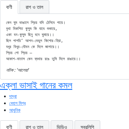
বাণী
রাগ ও তাল
কেন ঘুম ভাঙালে প্রিয় যদি ঠেলিবে পায়ে।

বৃথা বিকশিত কুসুম কি যাবে শুকায়ে,

একা বন-কুসুম ছিনু বনে ঘুমায়ে।।

ছিল পাশরি’ আপন-বেভুল কিশোর-হিয়া,

বধূর বিধূর-যৌবন কে দিলে জাগায়ে।।

প্রিয় গো প্রিয় —

নাটক : ‘আলেয়া’
এক্‌লা ভাসাই গানের কমল
দাদ্‌রা
বেহাগ মিশ্র
আধুনিক
বাণী
রাগ ও তাল
ভিডিও
স্বরলিপি