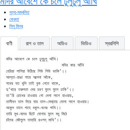
মদির আবেশে কে চলে ঢুলুঢুলু আঁখি
নৃত্য-সম্বলিত
ফের্‌তা
পিলু মিশ্র
বাণী
রাগ ও তাল
অডিও
ভিডিও
স্বরলিপি
মদির আবেশে কে চলে ঢুলুঢুলু আঁখি।

			মদির কার আঁখি

হেরিয়া পাপিয়া উঠিছে পিউ পিউ ডাকি’।।

আল্‌তা-রাঙা পায়ে আল্পনা আঁকে,

পথের যত ধূলি তাই বুক পেতে থাকে,

দু’ধারে তরুলতা দেয় চরণ ফুলে ফুলে ঢাকি’।।

তা’রি চোখের চাওয়ায় গো দেলা লাগে হাওয়ায়,

তালীবন তাল দিয়ে যায় তাল-ফের্‌তায় দোলা লাগে হাওয়ায়।

আকুল তানে গাহে বকুল-বনের পাখি।।

তারি মুখ-মদের ছিটে যোগায় ফুলে মধু মিঠে
