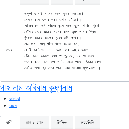
	এক্‌লা ভাসাই গানের কমল সুরের স্রোতে।

	খেলার ছলে ওপার পানে এপার হ’তে।।

	আসবে গো এই গাঙের কূলে হয়ত ভুলে আমার প্রিয়া

	খোঁপায় নেবে আমার গানের কমল তুলে তামার প্রিয়া

	খুঁজতে আমায় আসবে সুরের নদী-পথে।।

	নাম-হারা কোন্ গাঁয়ে থাকে অচেনা সে,

তারে	না-ই জানিলাম, গান ভেসে যাক্ তাহার আশে।

	নদীর জলে আল্‌তা-রাঙা পা ডুবায়ে, রয় সে মেয়ে

	গানের কমল লাগে গো তা’র কমল-পায়ে, উজান বেয়ে,

গাহ নাম অবিরাম কৃষ্ণনাম
কাহার্‌বা
ভজন
বাণী
রাগ ও তাল
ভিডিও
স্বরলিপি