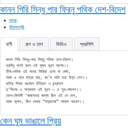
কানন গিরি সিন্ধু পার ফিরনু পথিক দেশ-বিদেশ
দাদ্‌রা
ভীমপলশ্রী
বাণী
রাগ ও তাল
ভিডিও
স্বরলিপি
কানন গিরি সিন্ধু–পার ফির্‌নু পথিক দেশ–বিদেশ।

ভ্রমিনু কতই রূপে এই সৃজন ভুবন অশেষ।।

তীর্থ–পথিক এই পথের ফিরিয়া এলো না কেউ,

আজ এ পথে যাত্রা যার, কা’ল নাহি তার চিহ্ন লেশ।।

রাত্রি দিবার রঙমহল চিত্রিত এ চন্দ্রতাপ

দু’দিনের এ পান্থবাস এই ভুবন – এ সুখ–আবেশ।।

ভোগ–বিলাসী ‘জমশেদের জল্‌সা ছিল এই সে দেশ,

কেন ঘুম ভাঙালে প্রিয়