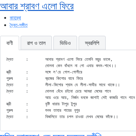
আবার শ্রাবণ এলো ফিরে
কাহার্‌বা
দ্বৈত-সঙ্গীত
বাণী
রাগ ও তাল
ভিডিও
স্বরলিপি
দ্বৈত	:	আবার শ্রাবণ এলো ফিরে তেমনি ময়ুর ডাকে,

		দোলনা কেন বাঁধলে না গো এবার কদম-শাখে।।

স্ত্রী	:	সঙ্গে ল'য়ে গোপ-গোপীরে

পুরুষ	:	ব্রজের কিশোর যাবে ফিরে

দ্বৈত	:	লীলা-কিশোর শ্যাম যে লীলা-সাথীর সাথে থাকে।।

দ্বৈত	:	দোলনা বেঁধে রইবো চেয়ে আমরা মেঘের পানে

		আয় ওরে আয়, নির্জন বনকে জাগাই সেই কাজরি গানে গানে।

স্ত্রী	:	বৃষ্টি ধারায় টাপুর টুপুর

পুরুষ	:	শুনব তাহার পায়ের নূপুর
