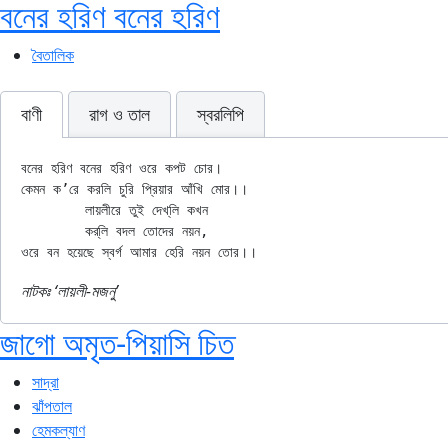
বনের হরিণ বনের হরিণ
বৈতালিক
বাণী
রাগ ও তাল
স্বরলিপি
বনের হরিণ বনের হরিণ ওরে কপট চোর।

কেমন ক’রে করলি চুরি প্রিয়ার আঁখি মোর।।

	লায়লীরে তুই দেখ্‌লি কখন

	কর্‌লি বদল তোদের নয়ন,

নাটকঃ ‘লায়লী-মজনু’
জাগো অমৃত-পিয়াসি চিত
সাদ্রা
ঝাঁপতাল
হেমকল্যাণ