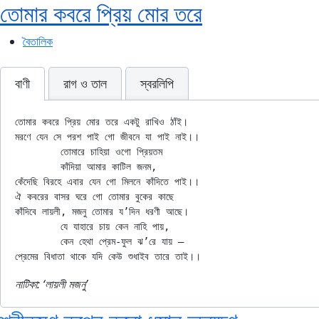
তোমার কবরে প্রিয় মোর তরে
বৈতালিক
বাণী
রাগ ও তাল
স্বরলিপি
তোমার কবরে প্রিয় মোর তরে একটু রাখিও ঠাঁই।

মরণে যেন সে পরশ পাই গো জীবনে যা পাই নাই।।

	তোমারে চাহিয়া ওগো প্রিয়তম

	কাঁদিয়া আমার কাটিল জনম,

কেঁদেছি বিরহে এবার যেন গো মিলনে কাঁদিতে পাই।।

ঐ কবরের বাসর ঘরে গো তোমার বুকের কাছে

কাঁদিবে লায়লী, মজনু তোমার য’দিন ধরণী আছে।

	যে যাহারে চায় কেন নাহি পায়,

	কেন হেথা প্রেম-ফুল ঝ’রে যায় —

নাটিকা: ‌‘লায়লী মজনু’