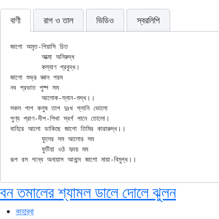
বাণী
রাগ ও তাল
ভিডিও
স্বরলিপি
জাগো অমৃত-পিয়াসি চিত

	আত্মা অনিরুদ্ধ

	কল্যাণ প্রবুদ্ধ।

জাগো শুভ্র জ্ঞান পরম

নব প্রভাত পুষ্প সম

	আলোক-স্নান-শুদ্ধ।।

সকল পাপ কলুষ তাপ দুঃখ গ্লানি ভোলো

পুণ্য প্রাণ-দীপ-শিখা স্বর্গ পানে তোলো।

বাহিরে আলো ডাকিছে জাগো তিমির কারারুদ্ধ।।

	ফুলের সম আলোর সম

	ফুটিয়া ওঠ হৃদয় মম

বন তমালের শ্যামল ডালে দোলে ঝুলন
কাহার্‌বা