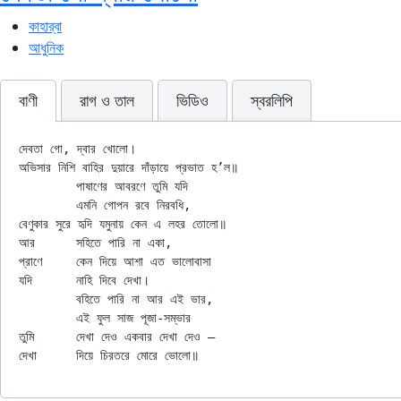
কাহার্‌বা
আধুনিক
বাণী
রাগ ও তাল
ভিডিও
স্বরলিপি
দেবতা গো, দ্বার খোলো।

অভিসার নিশি বাহির দুয়ারে দাঁড়ায়ে প্রভাত হ’ল॥

	পাষাণের আবরণে তুমি যদি

	এমনি গোপন রবে নিরবধি,

বেণুকার সুরে হৃদি যমুনায় কেন এ লহর তোলো॥

আর	সহিতে পারি না একা,

প্রাণে	কেন দিয়ে আশা এত ভালোবাসা

যদি	নাহি দিবে দেখা।

	বহিতে পারি না আর এই ভার,

	এই ফুল সাজ পূজা-সম্ভার

তুমি	দেখা দেও একবার দেখা দেও —
