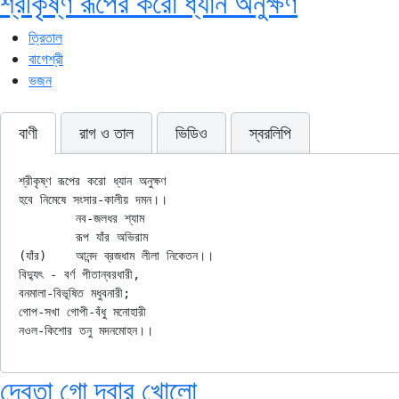
শ্রীকৃষ্ণ রূপের করো ধ্যান অনুক্ষণ
ত্রিতাল
বাগেশ্রী
ভজন
বাণী
রাগ ও তাল
ভিডিও
স্বরলিপি
শ্রীকৃষ্ণ রূপের করো ধ্যান অনুক্ষণ

হবে নিমেষে সংসার-কালীয় দমন।।

	নব-জলধর শ্যাম

	রূপ যাঁর অভিরাম

(যাঁর)	আনন্দ ব্রজধাম লীলা নিকেতন।।

বিদ্যুৎ - বর্ণ পীতান্বরধারী,

বনমালা-বিভূষিত মধুবনারী;

গোপ-সখা গোপী-বঁধু মনোহারী

দেবতা গো দ্বার খোলো