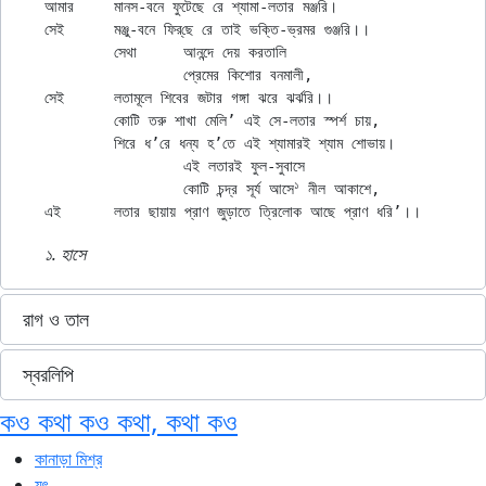
আমার	মানস-বনে ফুটেছে রে শ্যামা-লতার মঞ্জরি।

সেই	মঞ্জু-বনে ফির্‌ছে রে তাই ভক্তি-ভ্রমর গুঞ্জরি।।

	সেথা	আনন্দে দেয় করতালি

		প্রেমের কিশোর বনমালী,

সেই	লতামূলে শিবের জটার গঙ্গা ঝরে ঝর্ঝরি।।

	কোটি তরু শাখা মেলি’ এই সে-লতার স্পর্শ চায়,

	শিরে ধ’রে ধন্য হ’তে এই শ্যামারই শ্যাম শোভায়।

		এই লতারই ফুল-সুবাসে

১
		কোটি চন্দ্র সূর্য আসে
 নীল আকাশে,

১. হাসে
রাগ ও তাল
স্বরলিপি
কও কথা কও কথা, কথা কও
কানাড়া মিশ্র
যৎ