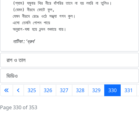
(শ্যাম) যমুনার থির নীরে বাঁশরির তানে না হয় লহরি না তুলিও।

(যেমন) নীরবে ফোটে ফুল,

যেমন নীরবে রেঙে ওঠে সন্ধ্যা গগন কুল।

এসো তেমনি গোপন পায়ে

নাটিকা : ‘ধ্রুব’
রাগ ও তাল
ভিডিও
325
326
327
328
329
330
331
Page 330 of 353