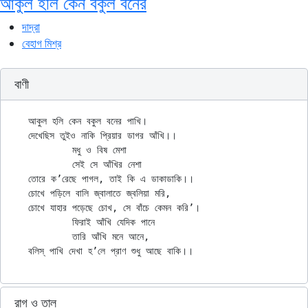
আকুল হলি কেন বকুল বনের
দাদ্‌রা
বেহাগ মিশ্র
বাণী
আকুল হলি কেন বকুল বনের পাখি।

দেখেছিস তুইও নাকি প্রিয়ার ডাগর আঁখি।।

	মধু ও বিষ মেশা

	সেই সে আঁখির নেশা

তোরে ক’রেছে পাগল, তাই কি এ ডাকাডাকি।।

চোখে পড়িলে বালি জ্বালাতে জ্বলিয়া মরি,

চোখে যাহার পড়েছে চোখ, সে বাঁচে কেমন করি’।

	ফিরাই আঁখি যেদিক পানে

	তারি আঁখি মনে আনে,

রাগ ও তাল