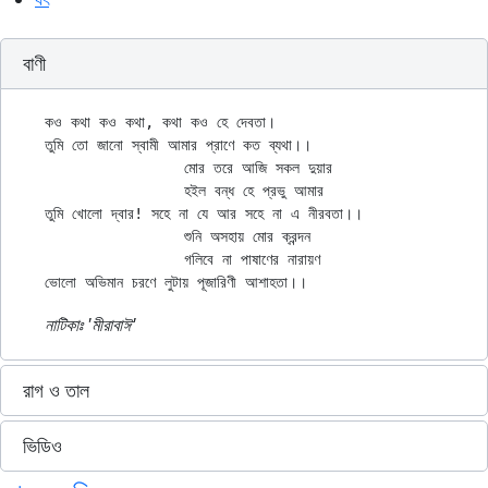
বাণী
কও কথা কও কথা, কথা কও হে দেবতা।

তুমি তো জানো স্বামী আমার প্রাণে কত ব্যথা।।

		মোর তরে আজি সকল দুয়ার

		হইল বন্ধ হে প্রভু আমার

তুমি খোলো দ্বার! সহে না যে আর সহে না এ নীরবতা।।

		শুনি অসহায় মোর ক্রন্দন

		গলিবে না পাষাণের নারায়ণ

নাটিকাঃ ‍‌'মীরাবাঈ'
রাগ ও তাল
ভিডিও