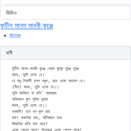
ভিডিও
ফুটিল মানস মাধবী কুঞ্জে
কীর্তনাঙ্গ
বাণী
ফুটিল মানস-মাধবী-কুঞ্জে প্রেম কুসুম পুঞ্জে পুঞ্জে

মাধব, তুমি এসো হে।

হে মধু-পিয়াসী চপল মধুপ, হৃদে এসো হৃদয়েশ হে।

(নীল) মাধব, তুমি এসো হে।।

তুমি আসিলে না বলি’ শ্যামরায়

অভিমানে ফুল লুটায় ধূলায়

মাধব, তুমি এসো হে।।

বনমালী! বনে বন-ফুল হায়

হায়! শুকাইয়া যায়, আঁখিজলে তায়

জিয়াইয়া রাখি কত আর?

এসো গোপন পায়ে! চিতচোর এসো গোপন পায়ে!
