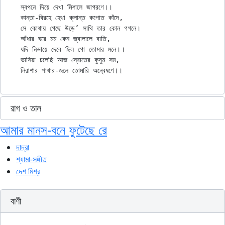
স্বপনে দিয়ে দেখা মিশালে জাগরণে।।

কান্তা-বিরহে হেথা ক্লান্ত কপোত কাঁদে,

সে কোথায় গেছে উড়ে’ সাথি তার কোন গগনে।

আঁধার ঘরে মম কেন জ্বালালে বাতি,

যদি নিভায়ে দেবে ছিল গো তোমার মনে।।

ভাসিয়া চলেছি আজ স্রোতের কুসুম সম,

রাগ ও তাল
আমার মানস-বনে ফুটেছে রে
দাদ্‌রা
শ্যামা-সঙ্গীত
দেশ মিশ্র
বাণী