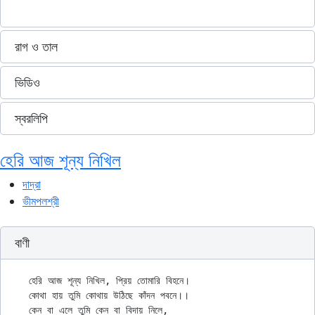
রাগ ও তাল
ভিডিও
স্বরলিপি
হেরি আজ শূন্য নিখিল
দাদ্‌রা
ভীমপলশ্রী
বাণী
হেরি আজ শূন্য নিখিল, প্রিয় তোমারি বিহনে।

কোথা হায় তুমি কোথায় উঠিছে কাঁদন পবনে।।

কেন বা এলে তুমি কেন বা বিদায় নিলে,
