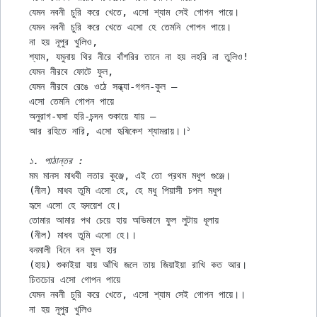
যেমন নবনী চুরি করে খেতে, এসো শ্যাম সেই গোপন পায়ে।

যেমন নবনী চুরি করে খেতে এসো হে তেমনি গোপন পায়ে।

না হয় নূপুর খুলিও,

শ্যাম, যমুনায় থির নীরে বাঁশরির তানে না হয় লহরি না তুলিও!

যেমন নীরবে ফোটে ফুল,

যেমন নীরবে রেঙে ওঠে সন্ধ্যা-গগন-কুল —

এসো তেমনি গোপন পায়ে

অনুরাগ-ঘসা হরি-চন্দন শুকায়ে যায় —

১
আর রহিতে নারি, এসো হৃষিকেশ শ্যামরায়।।
১. পাঠান্তর :
মম মানস মাধবী লতার কুঞ্জে, এই তো প্রথম মধুপ গুঞ্জে।

(নীল) মাধব তুমি এসো হে, হে মধু পিয়াসী চপল মধুপ

হৃদে এসো হে হৃদয়েশ হে।

তোমার আমার পথ চেয়ে হায় অভিমানে ফুল লুটায় ধূলায়

(নীল) মাধব তুমি এসো হে।।

বনমালী বিনে বন ফুল হার

(হায়) শুকাইয়া যায় আঁখি জলে তায় জিয়াইয়া রাখি কত আর।

চিতচোর এসো গোপন পায়ে

যেমন নবনী চুরি করে খেতে, এসো শ্যাম সেই গোপন পায়ে।।

না হয় নূপুর খুলিও
