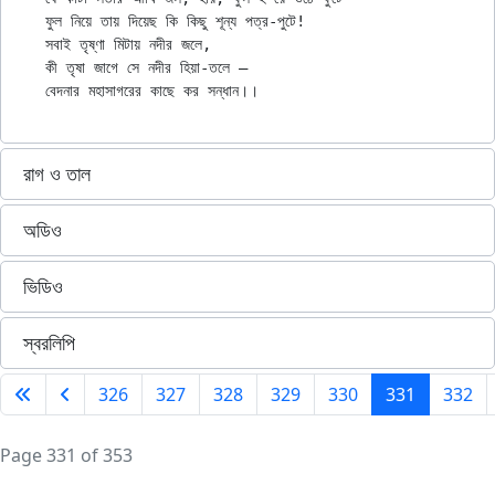
ফুল নিয়ে তায় দিয়েছ কি কিছু শূন্য পত্র-পুটে!

সবাই তৃষ্ণা মিটায় নদীর জলে,

কী তৃষা জাগে সে নদীর হিয়া-তলে —

রাগ ও তাল
অডিও
ভিডিও
স্বরলিপি
326
327
328
329
330
331
332
Page 331 of 353