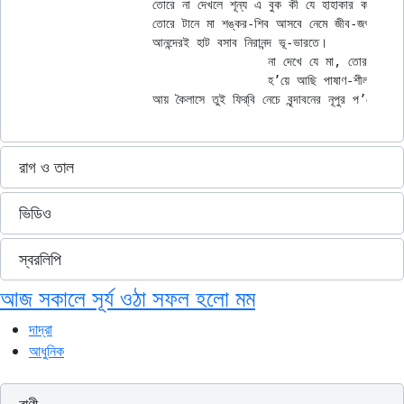
		তোরে না দেখলে শূন্য এ বুক কী যে হাহাকার করে।।

		তোরে টানে মা শঙ্কর-শিব আসবে নেমে জীব-জগতে,

		আনন্দেরই হাট বসাব নিরানন্দ ভূ-ভারতে।

				না দেখে যে মা, তোর লীলা

				হ’য়ে আছি পাষাণ-শীলা

রাগ ও তাল
ভিডিও
স্বরলিপি
আজ সকালে সূর্য ওঠা সফল হলো মম
দাদ্‌রা
আধুনিক