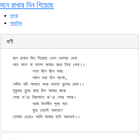
মনে রাখার দিন গিয়েছে
দাদ্‌রা
আধুনিক
বাণী
মনে রাখার দিন গিয়েছে এখন ভোলার বেলা

আর লাগে না ভালো আমার হৃদয় নিয়ে খেলা।।

	লগ্ন ছিল ছিল সময়

	পরান ভরা চিল প্রণয়,

সেদিন যদি আসতে মলয় বসতো ফুলের মেলা।।

সুকুমার সুন্দর যাহা চিল আমার মাঝে

গেছে ম'রে নিরাশাতে ঝ'রে গেছে লাজে।

	আজ উদাসীন শূন্য মনে

	ঘুরে বেড়াই অকারণে
