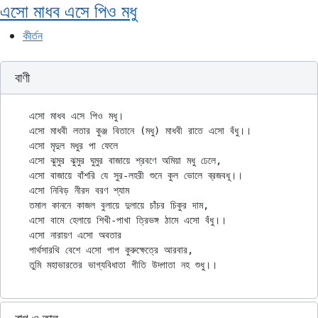
এসো মাধব এসে পিও মধু
কীর্তন
বাণী
এসো মাধব এসে পিও মধু।

এসো মাধবী লতার কুঞ্জ বিতানে (মধু) মাধবী রাতে এসো বঁধু।।

এসো মৃদুল মধুর পা ফেলে

এসো ঝুমুর ঝুমুর ঘুমুর বাজায়ে শ্রবণে অমিয়া মধু ঢেলে,

এসো বাজায়ে বাঁশরি যে সুর-লহরী শুনে কুল ভোলে ব্রজবধূ।।

এসো নিবিড় নীরদ বরণ শ্যাম

তমাল কাননে কাজল বুলায়ে দুলায়ে চাঁচর চিকুর দাম,

এসো বামে হেলায়ে শিখী-পাখা ত্রিভঙ্গ ঠামে এসো বঁধু।।

এসো নারায়ণ এসো অবতার

পার্থসারথি বেশে এসো পাপ কুরুক্ষেত্রে আরবার,
