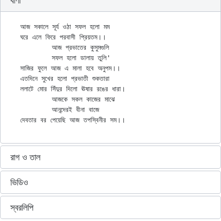
বাণী
আজ সকালে সূর্য ওঠা সফল হলো মম

ঘরে এলে ফিরে পরবাসী প্রিয়তম।।

	আজ প্রভাতের কুসুমগুলি

	সফল হলো ডালায় তুলি'

সাজির ফুলে আজ এ মালা হবে অনুপম।।

এতদিনে সুখের হলো প্রভাতী শুকতারা

ললাটে মোর সিঁদুর দিলো ঊষার রঙের ধারা।

	আজকে সকল কাজের মাঝে

	আনন্দেরই বীনা বাজে

রাগ ও তাল
ভিডিও
স্বরলিপি