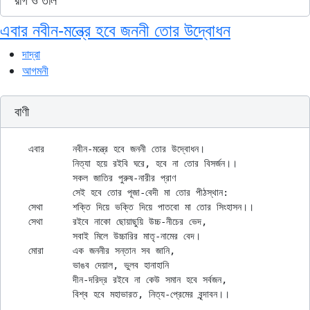
রাগ ও তাল
এবার নবীন-মন্ত্রে হবে জননী তোর উদ্বোধন
দাদ্‌রা
আগমনী
বাণী
এবার	নবীন-মন্ত্রে হবে জননী তোর উদ্বোধন।

	নিত্যা হয়ে রইবি ঘরে, হবে না তোর বিসর্জন।।

	সকল জাতির পুরুষ-নারীর প্রাণ

	সেই হবে তোর পূজা-বেদী মা তোর পীঠস্থান:

সেথা	শক্তি দিয়ে ভক্তি দিয়ে পাতবো মা তোর সিংহাসন।।

সেথা	রইবে নাকো ছোয়াছুয়ি উচ্চ-নীচের ভেদ,

	সবাই মিলে উচ্চারির মাতৃ-নামের বেদ।

মোরা	এক জননীর সন্তান সব জানি,

	ভাঙব দেয়াল, ভুলব হানাহানি

	দীন-দরিদ্র রইবে না কেউ সমান হবে সর্বজন,
