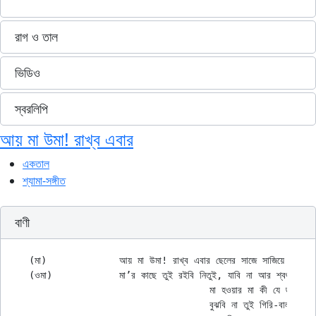
রাগ ও তাল
ভিডিও
স্বরলিপি
আয় মা উমা! রাখ্‌ব এবার
একতাল
শ্যামা-সঙ্গীত
বাণী
(মা)		আয় মা উমা! রাখ্‌ব এবার ছেলের সাজে সাজিয়ে তোরে।

(ওমা)		মা’র কাছে তুই রইবি নিতুই, যাবি না আর শ্বশুর ঘরে।।

				মা হওয়ার মা কী যে জ্বালা

				বুঝবি না তুই গিরি-বালা
