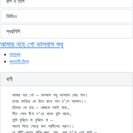
রাগ ও তাল
ভিডিও
স্বরলিপি
আমায় নহে গো ভালবাস শুধু
কাহার্‌বা
মুলতানী মিশ্র
বাণী
আমায় নহে গো – ভালবাস শুধু ভালবাস মোর গান।

বনের পাখিরে কে চিনে রাখে গান হ’লে অবসান।।

চাঁদেরে কে চায় – জোছনা সবাই যাচে,

গীত শেষে বীণা প’ড়ে থাকে ধূলি মাঝে;

তুমি বুঝিবে না বুঝিবে না —

আলো দিতে পোড়ে কত প্রদীপের প্রাণ।।

যে কাঁটা-লতার আঁখি-জল, হায়, ফুল হ’য়ে ওঠে ফুটে —
