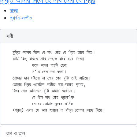
দাদ্‌রা
প্রার্থনা-সংগীত
বাণী
মুক্তি আমায় দিলে হে নাথ মোর যে প্রিয় তারে নিয়ে।

আমি কিছু রাখতে নারি দেখ্‌লে বারে বারে দিয়ে॥

	যত্ন আদর পায়নি হেথা

	স’য়ে গেল শত ব্যথা।

তোমার দান সইলো না মোর গেল বুঝি তাই হারিয়ে॥

তোমার প্রিয় এসেছিল অতীত হয়ে আমার দ্বারে,

ফিরে গেল অভিমানে বুঝি আমার অনাদরে।

	যে ছিল নাথ মোর প্রাণাধিক

	সে যে তোমার বুকের মানিক

রাগ ও তাল