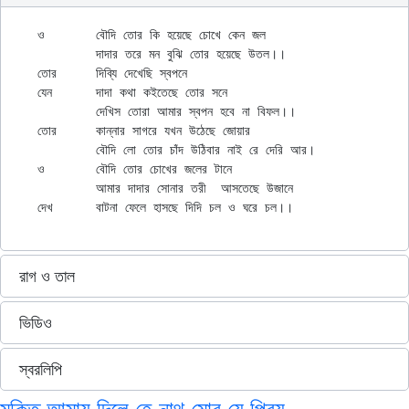
ও	বৌদি তোর কি হয়েছে চোখে কেন জল

	দাদার তরে মন বুঝি তোর হয়েছে উতল।।

তোর	দিব্যি দেখেছি স্বপনে

যেন	দাদা কথা কইতেছে তোর সনে

	দেখিস তোরা আমার স্বপন হবে না বিফল।।

তোর	কান্নার সাগরে যখন উঠেছে জোয়ার

	বৌদি লো তোর চাঁদ উঠিবার নাই রে দেরি আর।

ও	বৌদি তোর চোখের জলের টানে

	আমার দাদার সোনার তরী  আসতেছে উজানে

রাগ ও তাল
ভিডিও
স্বরলিপি
মুক্তি আমায় দিলে হে নাথ মোর যে প্রিয়