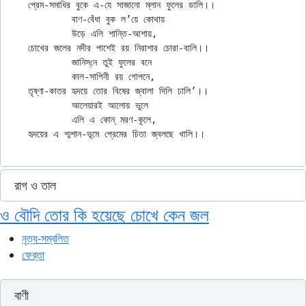
প্রেম-সমাধির বুকে এ-যে সাজানো ম্লান ফুলের ডালি।।

	বাণ-বেঁধা বুক ল’য়ে কোথায়

	উড়ে এলি শান্তি-আশায়,

চোখের জলের নদীর পাশেই রয় নিরাশার চোরা-বালি।।

	জানিস্‌নে তুই ফুলের বনে

	কাল-সাপিনী রয় গোপনে,

তৃষ্ণা-কাতর হৃদয়ে তোর বিষের জ্বালা দিলি ঢালি’।।

	আলেয়ারই আলোয় ভুলে

	এলি এ কোন্ মরণ-কূলে,

রাগ ও তাল
ও বৌদি তোর কি হয়েছে চোখে কেন জল
নৃত্য-সম্বলিত
ফের্‌তা
বাণী