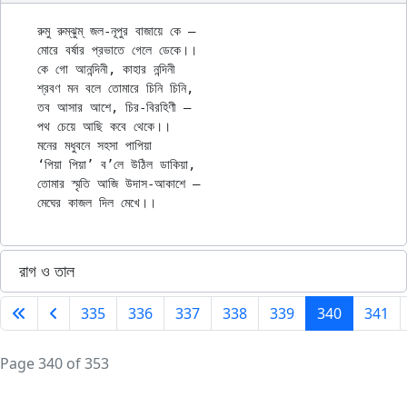
রুমু রুম্‌ঝুম্‌ জল-নূপুর বাজায়ে কে — 

মোরে বর্ষার প্রভাতে গেলে ডেকে।।

কে গো আনন্দিনী, কাহার নন্দিনী

শ্রবণ মন বলে তোমারে চিনি চিনি,

তব আসার আশে, চির-বিরহিণী —

পথ চেয়ে আছি কবে থেকে।।

মনের মধুবনে সহসা পাপিয়া

‘পিয়া পিয়া’ ব’লে উঠিল ডাকিয়া,

তোমার স্মৃতি আজি উদাস-আকাশে —

রাগ ও তাল
335
336
337
338
339
340
341
Page 340 of 353