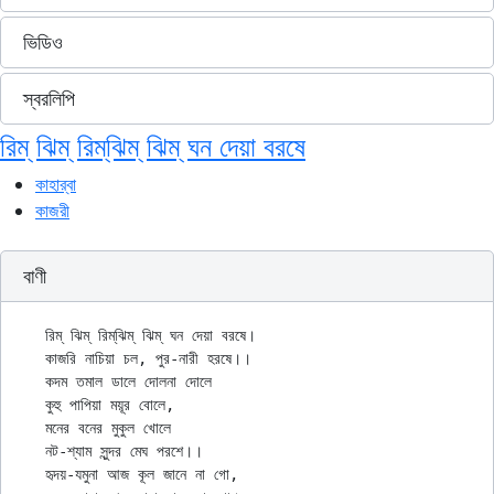
ভিডিও
স্বরলিপি
রিম্‌ ঝিম্‌ রিম্‌ঝিম্ ঝিম্‌ ঘন দেয়া বরষে
কাহার্‌বা
কাজরী
বাণী
রিম্‌ ঝিম্‌ রিম্‌ঝিম্‌ ঝিম্‌ ঘন দেয়া বরষে।

কাজরি নাচিয়া চল, পুর-নারী হরষে।।

কদম তমাল ডালে দোলনা দোলে

কুহু পাপিয়া ময়ূর বোলে,

মনের বনের মুকুল খোলে

নট-শ্যাম সুন্দর মেঘ পরশে।।

হৃদয়-যমুনা আজ কূল জানে না গো,
