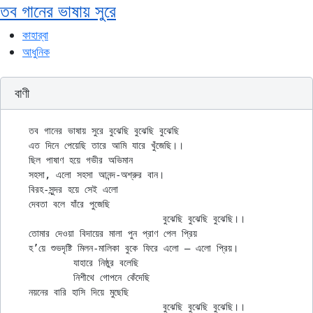
তব গানের ভাষায় সুরে
কাহার্‌বা
আধুনিক
বাণী
তব গানের ভাষায় সুরে বুঝেছি বুঝেছি বুঝেছি

এত দিনে পেয়েছি তারে আমি যারে খুঁজেছি।।

ছিল পাষাণ হয়ে গভীর অভিমান

সহসা, এলো সহসা আনন্দ-অশ্রুর বান।

বিরহ-সুন্দর হয়ে সেই এলো

দেবতা বলে যাঁরে পুজেছি

			বুঝেছি বুঝেছি বুঝেছি।।

তোমার দেওয়া বিদায়ের মালা পুন প্রাণ পেল প্রিয়

হ’য়ে শুভদৃষ্টি মিলন-মালিকা বুকে ফিরে এলো — এলো প্রিয়।

	যাহারে নিষ্ঠুর বলেছি

	নিশীথে গোপনে কেঁদেছি

নয়নের বারি হাসি দিয়ে মুছেছি
