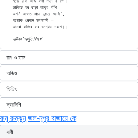
মনের রাধা আজ বাধা মানে না গো।

ডাকিছে ঘর-ছাড়া ঝড়ের বাঁশি

অশনি আঘাত হানে দুয়ারে আসি’,

গরজাক গুরুজন ভবনবাসী —

নাটকঃ ‌‘অর্জুন বিজয়’
রাগ ও তাল
অডিও
ভিডিও
স্বরলিপি
রুমু রুম্‌ঝুম্‌ জল-নূপুর বাজায়ে কে
বাণী