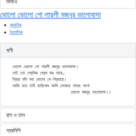
ভিডিও
ভোলো ভোলো গো লায়লী মজনুর ভালোবাসা
আধুনিক
বৈতালিক
বাণী
ভোলো ভোলো গো লায়লী মজনুর ভালোবাসা।

সেই তো প্রেমিক প্রেম কয় তারে,

প্রিয়া যদি কয় ভোলো সে-প্রিয়ারে।

আজি হতে তাই ছাড়িলাম আমি তোমারে পাবার আশা

রাগ ও তাল
স্বরলিপি