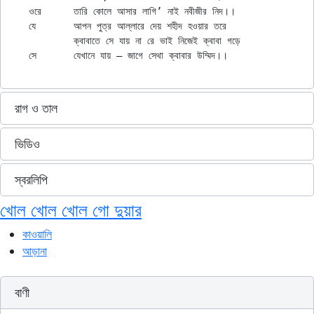
ওরে	তারি কোলে আসার লাগি’ নাই নবীজীর নিদ।।

যে	আপন পুত্র আল্লারে দেয় শহীদ হওয়ার তরে

	ক্বাবাতে সে যায় না রে ভাই নিজেই ক্বাবা গড়ে

রাগ ও তাল
ভিডিও
স্বরলিপি
খোল খোল খোল গো দুয়ার
কাওয়ালি
আড়ানা
বাণী