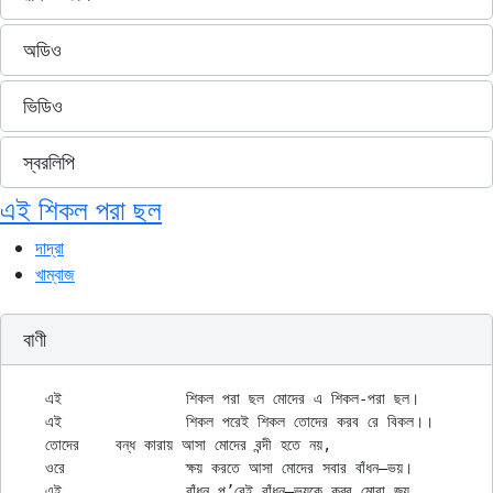
অডিও
ভিডিও
স্বরলিপি
এই শিকল পরা ছল
দাদ্‌রা
খাম্বাজ
বাণী
এই		শিকল পরা ছল মোদের এ শিকল-পরা ছল।

এই 		শিকল পরেই শিকল তোদের করব রে বিকল।।

তোদের	বন্ধ কারায় আসা মোদের বন্দী হতে নয়,

ওরে 		ক্ষয় করতে আসা মোদের সবার বাঁধন–ভয়।

এই		বাঁধন প’রেই বাঁধন–ভয়কে কর্‌ব মোরা জয়,
