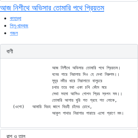
আজ নিশীথে অভিসার তোমারি পথে প্রিয়তম
কাহার্‌বা
পিলু-খাম্বাজ
গজল
বাণী
		আজ নিশীথে অভিসার তোমারি পথে প্রিয়তম।

		বনের পারে নিরালায় দিও হে দেখা নিরুপম।।

		সুদূর নদীর ধারে নিরালাতে বালুচরে

		চখার তরে যথা একা চখি কেঁদে মরে

		সেথা সহসা আসিও গোপন প্রিয় স্বপন সম।।

		তোমারি আশায় ঘুরি শত গ্রহে শত লোকে,

(ওগো) 	আমারি বিরহ জাগে বিরহী চাঁদের চোখে,

রাগ ও তাল