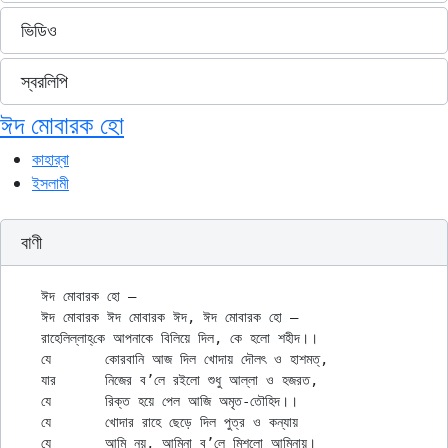
ভিডিও
স্বরলিপি
ঈদ মোবারক হো
কাহার্‌বা
ইসলামী
বাণী
ঈদ মোবারক হো —

ঈদ মোবারক ঈদ মোবারক ঈদ, ঈদ মোবারক হো —

রাহেলিল্লাহ্‌কে আপনাকে বিলিয়ে দিল, কে হলো শহীদ।।

যে	কোরবানি আজ দিল খোদায় দৌলৎ ও হাশমত্‌,

যার	নিজের ব’লে রইলো শুধু আল্লা ও হজরত,

যে	রিক্ত হয়ে পেল আজি অমৃত-তৌহিদ।।

যে	খোদার রাহে ছেড়ে দিল পুত্র ও কন্যায়

যে	আমি নয়, আমিনা ব’লে মিশলো আমিনায়।
