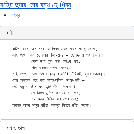
বাহির দুয়ার মোর বন্ধ হে প্রিয়
কাহার্‌বা
বাণী
বাহির দুয়ার মোর বন্ধ হে প্রিয় মনের দুয়ার আছে খোলা,

সেই পথে এসো হে মোর চিত-চোর — হে দেবতা পথ ভোলা।।

	সেথা নাহি কুল লাজ কলঙ্ক ভয়,

	নাহি গুরুজন গঞ্জনা নিরদয়;

তাই গোপন মানস তমাল কুঞ্জে (আমি) বাঁধিয়াছি ঝুলন দোলা।।

মোর অন্তরে বহে সদা অন্তঃসলিলা অশ্রু-নদী —

সেই যমুনার তীরে কর তুমি লীলা নিরবধি ।

	সে মিলন-মন্দিরে জাগাবে না কেহ,

	তব দেহে বিলীন হবে মোর দেহ;

রাগ ও তাল