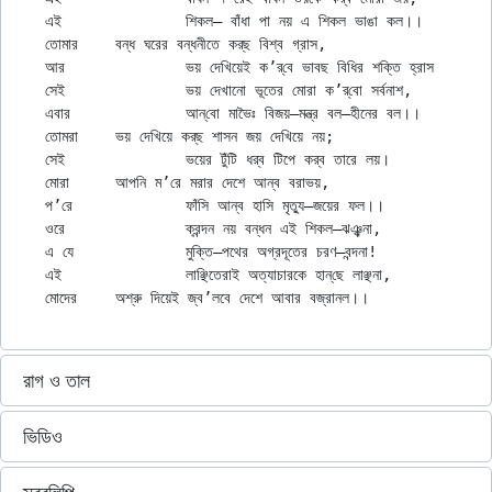
এই		শিকল– বাঁধা পা নয় এ শিকল ভাঙা কল।।

তোমার	বন্ধ ঘরের বন্ধনীতে কর্‌ছ বিশ্ব গ্রাস,

আর 		ভয় দেখিয়েই ক’র্‌বে ভাবছ বিধির শক্তি হ্রাস

সেই 		ভয় দেখানো ভূতের মোরা ক’র্‌বো সর্বনাশ,

এবার		আন্‌বো মাভৈঃ বিজয়–মন্ত্র বল–হীনের বল।।

তোমরা	ভয় দেখিয়ে কর্‌ছ শাসন জয় দেখিয়ে নয়;

সেই		ভয়ের টুঁটি ধর্‌ব টিপে কর্‌ব তারে লয়।

মোরা 	আপনি ম’রে মরার দেশে আন্‌ব বরাভয়,

প’রে		ফাঁসি আন্‌ব হাসি মৃত্যু–জয়ের ফল।।

ওরে 		ক্রন্দন নয় বন্ধন এই শিকল–ঝঞ্ঝনা,

এ যে		মুক্তি–পথের অগ্রদূতের চরণ–বন্দনা!

এই		লাঞ্ছিতেরাই অত্যাচারকে হান্‌ছে লাঞ্ছনা,

রাগ ও তাল
ভিডিও