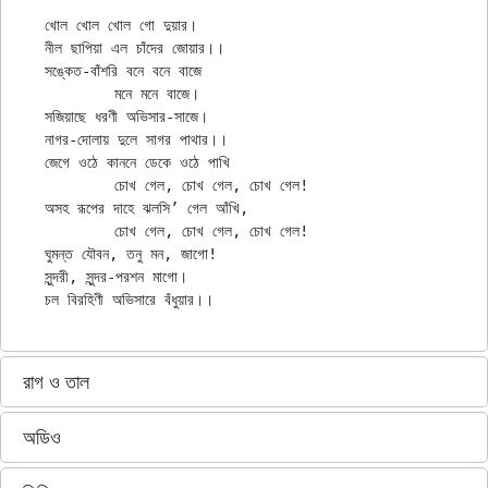
খোল খোল খোল গো দুয়ার।

নীল ছাপিয়া এল চাঁদের জোয়ার।।

সঙ্কেত-বাঁশরি বনে বনে বাজে

	মনে মনে বাজে।

সজিয়াছে ধরণী অভিসার-সাজে।

নাগর-দোলায় দুলে সাগর পাথার।।

জেগে ওঠে কাননে ডেকে ওঠে পাখি

	চোখ গেল, চোখ গেল, চোখ গেল!

অসহ রূপের দাহে ঝলসি’ গেল আঁখি,

	চোখ গেল, চোখ গেল, চোখ গেল!

ঘুমন্ত যৌবন, তনু মন, জাগো!

সুন্দরী, সুন্দর-পরশন মাগো।

রাগ ও তাল
অডিও