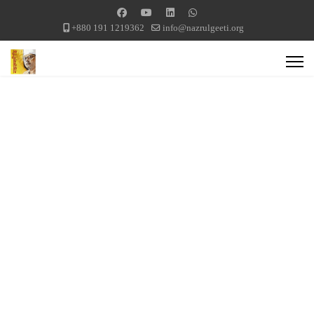
+880 191 1219362
info@nazrulgeeti.org