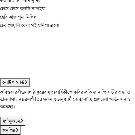
জয় পীতাম্বর শ্যাম সুন্দর
হেসে হেসে কল্‌সি নাচাইয়া
হেরি আজ শূন্য নিখিল
হের গোধূলি-বেলা সই ঘনিয়ে এলো
নোটিশ বোর্ড
কবিগুরু রবীন্দ্রনাথ ঠাকুরের মৃত্যুবার্ষিকীতে কবির প্রতি জানাচ্ছি গভীর শ্রদ্ধা ও
ভালবাসা। নজরুলগীতির সকল শুভানুধ্যায়ীকে জানাচ্ছি প্রাণঢালা অভিনন্দন ও
শুভেচ্ছা।
বর্ণানুক্রমে
জনপ্রিয়