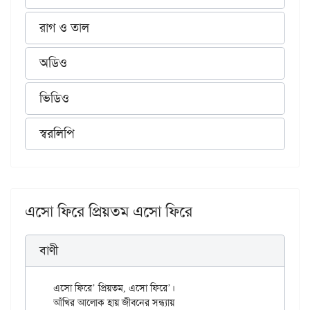
রাগ ও তাল
অডিও
ভিডিও
স্বরলিপি
এসো ফিরে প্রিয়তম এসো ফিরে
বাণী
এসো ফিরে’ প্রিয়তম, এসো ফিরে’।

আঁখির আলোক হায় জীবনের সন্ধ্যায়
