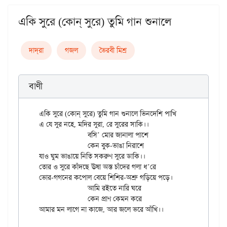
একি সুরে (কোন্‌ সুরে) তুমি গান শুনালে
দাদ্‌রা
গজল
ভৈরবী মিশ্র
বাণী
একি সুরে (কোন্ সুরে) তুমি গান শুনালে ভিনদেশি পাখি

এ যে সুর নহে, মদির সুরা, রে সুরের সাকি।।

		বসি’ মোর জানালা পাশে

		কেন বুক-ভাঙা নিরাশে

যাও ঘুম ভাঙায়ে নিতি সকরুণ সুরে ডাকি।।

তোর ও সুরে কাঁদছে ঊষা অস্ত চাঁদের গলা ধ’রে

ভোর-গগনের কপোল বেয়ে শিশির-অশ্রু গড়িয়ে পড়ে।

		আমি রইতে নারি ঘরে

		কেন প্রাণ কেমন করে
