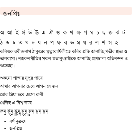
জনপ্রিয়
অ
আ
ই
ঈ
উ
ঊ
এ
ঐ
ও
ক
খ
ক্ষ
গ
ঘ
চ
ছ
জ
ঝ
ট
ঠ
ড
ঢ
ত
থ
দ
ধ
ন
প
ফ
ব
ভ
ম
য
র
ল
শ
স
হ
কবিগুরু রবীন্দ্রনাথ ঠাকুরের মৃত্যুবার্ষিকীতে কবির প্রতি জানাচ্ছি গভীর শ্রদ্ধা ও
ভালবাসা। নজরুলগীতির সকল শুভানুধ্যায়ীকে জানাচ্ছি প্রাণঢালা অভিনন্দন ও
শুভেচ্ছা।
শুকনো পাতার নূপুর পায়ে
আমার আপনার চেয়ে আপন যে জন
মোর প্রিয়া হবে এসো রানী
খেলিছ এ বিশ্ব লয়ে
রুম্ ঝুম্ ঝুম্ ঝুম্ রুম্ ঝুম্ ঝুম্
নোটিশ বোর্ড
বর্ণানুক্রমে
জনপ্রিয়