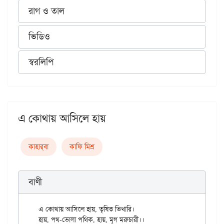
রাগ ও তাল
ভিডিও
স্বরলিপি
এ কোথায় আসিলে হায়
কাহার্‌বা
কাফি মিশ্র
বাণী
এ কোথায় আসিলে হায়, তৃষিত ভিখারি।

হায়, পথ-ভোলা পথিক, হায়, মৃগ মরুচারী।।
