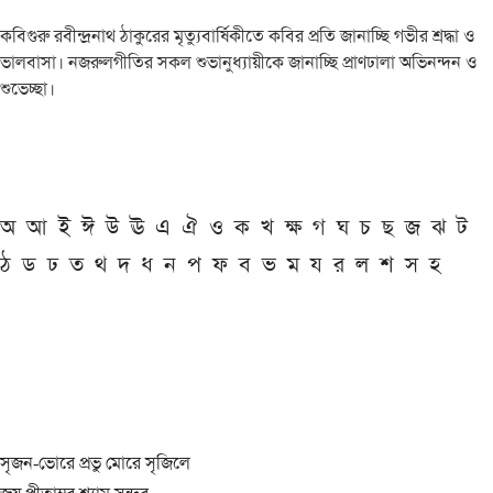
কবিগুরু রবীন্দ্রনাথ ঠাকুরের মৃত্যুবার্ষিকীতে কবির প্রতি জানাচ্ছি গভীর শ্রদ্ধা ও
ভালবাসা। নজরুলগীতির সকল শুভানুধ্যায়ীকে জানাচ্ছি প্রাণঢালা অভিনন্দন ও
শুভেচ্ছা।
অ
আ
ই
ঈ
উ
ঊ
এ
ঐ
ও
ক
খ
ক্ষ
গ
ঘ
চ
ছ
জ
ঝ
ট
ঠ
ড
ঢ
ত
থ
দ
ধ
ন
প
ফ
ব
ভ
ম
য
র
ল
শ
স
হ
সৃজন-ভোরে প্রভু মোরে সৃজিলে