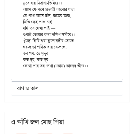
ডুবে যায় নিরাশা-তিমিরে।।

আসে যে-পথে প্রভাতী আলোর ধারা

যে-পথে আসে চাঁদ, রাতের তারা,

নিতি সেই পথে চাই

যদি তব দেখা পাই —

শুধাই তোমার কথা দক্ষিণ সমীরে।।

খুঁজে’ ফিরি ঝরা ফুলে নদীর স্রোতে

ঘর-ছাড়া পথিক ধায় যে-পথে,

তব পথ, হে সুদূর

কত দূর, কত দূর —

রাগ ও তাল
এ আঁখি জল মোছ পিয়া