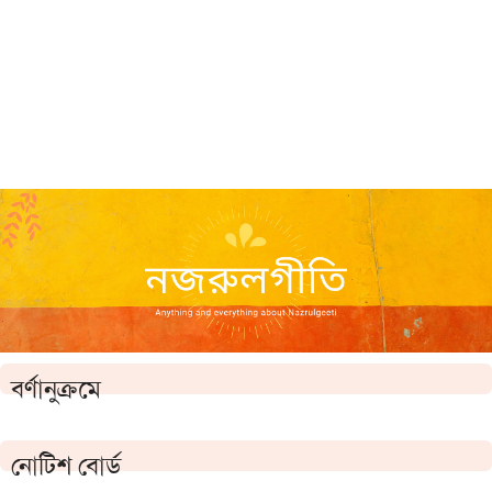
বর্ণানুক্রমে
নোটিশ বোর্ড