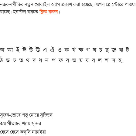
নজরুলগীতির নতুন মোবাইল অ্যাপ প্রকাশ করা হয়েছে। গুগল প্লে স্টোরে পাওয়া
যাচ্ছে। ইনস্টল করতে
ক্লিক করুন
।
অ
আ
ই
ঈ
উ
ঊ
এ
ঐ
ও
ক
খ
ক্ষ
গ
ঘ
চ
ছ
জ
ঝ
ট
ঠ
ড
ঢ
ত
থ
দ
ধ
ন
প
ফ
ব
ভ
ম
য
র
ল
শ
স
হ
সৃজন-ভোরে প্রভু মোরে সৃজিলে
জয় পীতাম্বর শ্যাম সুন্দর
হেসে হেসে কল্‌সি নাচাইয়া