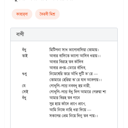
কাহার্‌বা
ভৈরবী মিশ্র
বাণী
বঁধু		মিটিলনা সাধ ভালোবাসিয়া তোমায়।

তাই		আবার বাসিতে ভালো আসিব ধরায়।।

		আবার বিরহে তব কাঁদিব

		আবার প্রণয়–ডোরে বাঁধিব,

শুধু		নিমেষেরি তরে আঁখি দুটি ভ’রে —

		তোমারে হেরিয়া ঝ’রে যাব অবেলায়।।

যে		গোধূলি–লগ্নে নববধূ হয় নারী,

সেই		গোধূলি–লগ্নে বঁধু দিল আমারে গেরুয়া শাড়ি।

বঁধু		আমার বিরহ তব গানে

		‌‌সুর হয়ে কাঁদে প্রাণে প্রাণে,

		আমি নিজে নাহি ধরা দিয়ে —
