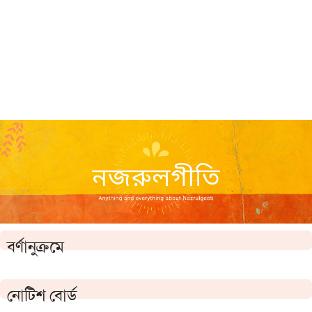
বর্ণানুক্রমে
নোটিশ বোর্ড