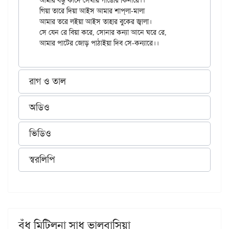
আমার বন্ধু কাঁদে সেথায় গাঙেরি কিনারে।।

গিয়া তারে দিয়া আইস আমার শাপ্‌লা-মালা

আমার তরে লইয়া আইস তাহার বুকের জ্বালা।

সে যেন রে বিয়া করে, সোনার কন্যা আনে ঘরে রে,

রাগ ও তাল
অডিও
ভিডিও
স্বরলিপি
বঁধু মিটিলনা সাধ ভালবাসিয়া