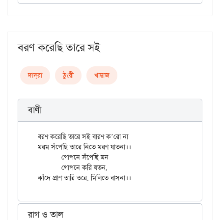
বরণ করেছি তারে সই
দাদ্‌রা
ঠুংরী
খাম্বাজ
বাণী
বরণ করেছি তারে সই বারণ ক’রো না

মরম সঁপেছি তারে নিতে মরণ যাতনা।।

	গোপনে সঁপেছি মন

	গোপনে করি যতন,

রাগ ও তাল