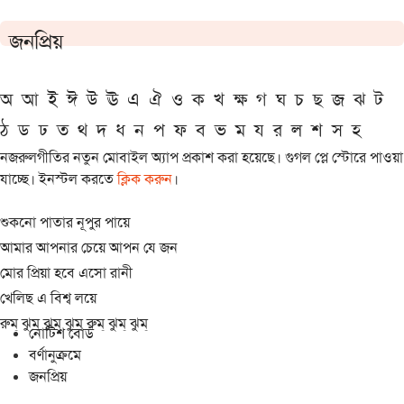
জনপ্রিয়
অ
আ
ই
ঈ
উ
ঊ
এ
ঐ
ও
ক
খ
ক্ষ
গ
ঘ
চ
ছ
জ
ঝ
ট
ঠ
ড
ঢ
ত
থ
দ
ধ
ন
প
ফ
ব
ভ
ম
য
র
ল
শ
স
হ
নজরুলগীতির নতুন মোবাইল অ্যাপ প্রকাশ করা হয়েছে। গুগল প্লে স্টোরে পাওয়া
যাচ্ছে। ইনস্টল করতে
ক্লিক করুন
।
শুকনো পাতার নূপুর পায়ে
আমার আপনার চেয়ে আপন যে জন
মোর প্রিয়া হবে এসো রানী
খেলিছ এ বিশ্ব লয়ে
রুম্ ঝুম্ ঝুম্ ঝুম্ রুম্ ঝুম্ ঝুম্
নোটিশ বোর্ড
বর্ণানুক্রমে
জনপ্রিয়