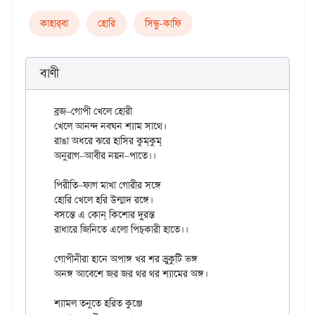
কাহার্‌বা
হোরি
সিন্ধু-কাফি
বাণী
ব্রজ–গোপী খেলে হোরী

খেলে আনন্দ নবঘন শ্যাম সাথে।

রাঙা অধরে ঝরে হাসির কুম্‌কুম্‌

অনুরাগ–আবীর নয়ন–পাতে।।

পিরীতি–ফাগ মাখা গোরীর সঙ্গে

হোরি খেলে হরি উন্মাদ রঙ্গে।

বসন্তে এ কোন্ কিশোর দুরন্ত

রাধারে জিনিতে এলো পিচ্‌কারী হাতে।।

গোপীনীরা হানে অপাঙ্গ খর শর ভ্রুকুটি ভঙ্গ

অনঙ্গ আবেশে জর জর থর থর শ্যামের অঙ্গ।

শ্যামল তনুতে হরিত কুঞ্জে
