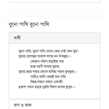
বুনো পাখি বুনো পাখি
বাণী
বুনো পাখি, বুনো পাখি চোখে তোর নেই কেন ঘুম।

ঘুমায় তেপান্তর আকাশ সাগর বন নিঝ্ঝুম।।

	জোছনা-আঁচল জড়াইয়া গায়

	শ্রান্ত ধরণী অঘোর ঘুমায়,

ঘুমায় ভ্রমর লতার কোলে মাখিয়া পরাগ-কুম্‌কুম্‌।।

	আমিও জাগি তোরই মত পাখি

	বিরহ-শয়নে ভবনে একাকী,

রাগ ও তাল