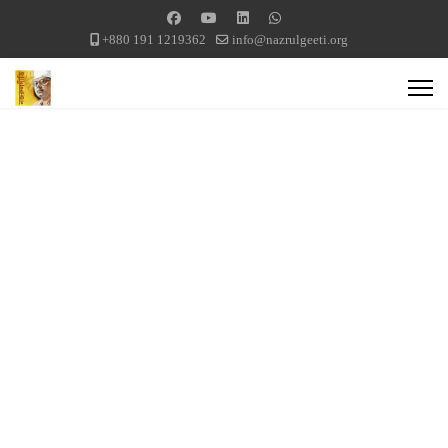
+880 191 1219362
info@nazrulgeeti.org