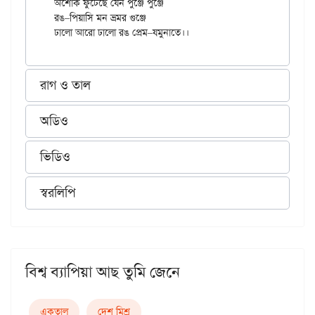
অশোক ফুটেছে যেন পুঞ্জে পুঞ্জে

রঙ–পিয়াসি মন ভ্রমর গুঞ্জে

রাগ ও তাল
অডিও
ভিডিও
স্বরলিপি
বিশ্ব ব্যাপিয়া আছ তুমি জেনে
একতাল
দেশ মিশ্র