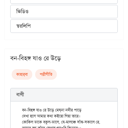
ভিডিও
স্বরলিপি
বন-বিহঙ্গ যাও রে উড়ে
কাহার্‌বা
পল্লীগীতি
বাণী
বন-বিহঙ্গ যাও রে উড়ে মেঘ্‌না নদীর পাড়ে

দেখা হলে আমার কথা কইয়ো গিয়া তারে।

কোকিল ডাকে বকুল-ডালে, যে-মালঞ্চে সাঁঝ-সকালে রে,
