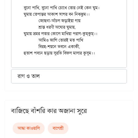
বুনো পাখি, বুনো পাখি চোখে তোর নেই কেন ঘুম।

ঘুমায় তেপান্তর আকাশ সাগর বন নিঝ্ঝুম।।

	জোছনা-আঁচল জড়াইয়া গায়

	শ্রান্ত ধরণী অঘোর ঘুমায়,

ঘুমায় ভ্রমর লতার কোলে মাখিয়া পরাগ-কুম্‌কুম্‌।।

	আমিও জাগি তোরই মত পাখি

	বিরহ-শয়নে ভবনে একাকী,

রাগ ও তাল
বাজিছে বাঁশরি কার অজানা সুরে
আদ্ধা কাওয়ালি
বাগেশ্রী