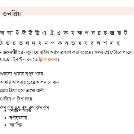
জনপ্রিয়
অ
আ
ই
ঈ
উ
ঊ
এ
ঐ
ও
ক
খ
ক্ষ
গ
ঘ
চ
ছ
জ
ঝ
ট
ঠ
ড
ঢ
ত
থ
দ
ধ
ন
প
ফ
ব
ভ
ম
য
র
ল
শ
স
হ
নজরুলগীতির নতুন মোবাইল অ্যাপ প্রকাশ করা হয়েছে। গুগল প্লে স্টোরে পাওয়া
যাচ্ছে। ইনস্টল করতে
ক্লিক করুন
।
শুকনো পাতার নূপুর পায়ে
আমার আপনার চেয়ে আপন যে জন
মোর প্রিয়া হবে এসো রানী
খেলিছ এ বিশ্ব লয়ে
রুম্ ঝুম্ ঝুম্ ঝুম্ রুম্ ঝুম্ ঝুম্
নোটিশ বোর্ড
বর্ণানুক্রমে
জনপ্রিয়