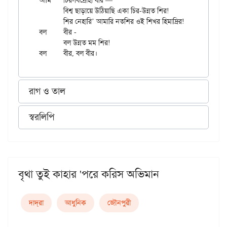
আমি	চির-বিদ্রোহী বীর —

	বিশ্ব ছাড়ায়ে উঠিয়াছি একা চির-উন্নত শির!

	শির নেহারি’ আমারি নতশির ওই শিখর হিমাদ্রির!

বল	বীর -

	বল উন্নত মম শির!

রাগ ও তাল
স্বরলিপি
বৃথা তুই কাহার 'পরে করিস অভিমান
দাদ্‌রা
আধুনিক
জৌনপুরী