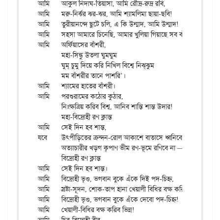
আমি	আকুল নিদাঘ-তিয়াসা, আমি রৌদ্র-রুদ্র রবি,

আমি	মরু-নির্ঝর ঝর-ঝর, আমি শ্যামলিমা ছায়া-ছবি!

আমি	তুরীয়ানন্দে ছুটে চলি, এ কি উন্মাদ, আমি উন্মাদ!

আমি	সহসা আমারে চিনেছি, আমার খুলিয়া গিয়াছে সব বাঁধ!

আমি	অর্ফিয়াসের বাঁশরী,

	মহা-সিন্ধু উতলা ঘুমঘুম

	ঘুম্‌ চুমু দিয়ে করি নিখিল বিশ্বে নিঝ্‌ঝুম

	মম বাঁশরীর তানে পাশরি’।

আমি	শ্যামের হাতের বাঁশরী।

আমি	পরশুরামের কঠোর কুঠার,

	নিঃক্ষত্রিয় করিব বিশ্ব, আনিব শান্তি শান্ত উদার!

	মহা-বিদ্রোহী রণ ক্লান্ত

আমি	সেই দিন হব শান্ত,

যবে	উত্‍পীড়িতের ক্রন্দন-রোল আকাশে বাতাসে ধ্বনিবে না —

	অত্যাচারীর খড়গ কৃপাণ ভীম রণ-ভূমে রণিবে না —

	বিদ্রোহী রণ ক্লান্ত

আমি	সেই দিন হব শান্ত।

আমি	বিদ্রোহী ভৃগু, ভগবান বুকে এঁকে দিই পদ-চিহ্ন,

আমি	স্রষ্টা-সূদন, শোক-তাপ হানা খেয়ালী বিধির বক্ষ করিব ভিন্ন!

আমি	বিদ্রোহী ভৃগু, ভগবান বুকে এঁকে দেবো পদ-চিহ্ন!

আমি	খেয়ালী-বিধির বক্ষ করিব ভিন্ন!
