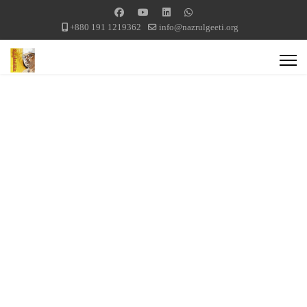
+880 191 1219362
info@nazrulgeeti.org