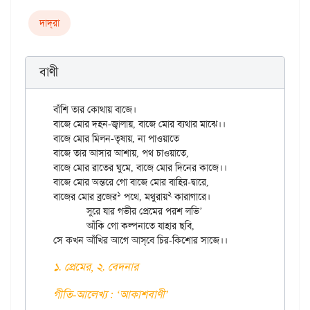
দাদ্‌রা
বাণী
বাঁশি তার কোথায় বাজে।

বাজে মোর দহন-জ্বালায়, বাজে মোর ব্যথার মাঝে।।

বাজে মোর মিলন-তৃষায়, না পাওয়াতে

বাজে তার আসার আশায়, পথ চাওয়াতে,

বাজে মোর রাতের ঘুমে, বাজে মোর দিনের কাজে।।

বাজে মোর অন্তরে গো বাজে মোর বাহির-দ্বারে,

১
২
বাজের মোর ব্রজের
 পথে, মথুরায়
 কারাগারে।

	সুরে যার গভীর প্রেমের পরশ লভি’

	আঁকি গো কল্পনাতে যাহার ছবি,

১. প্রেমের, ২. বেদনার
গীতি-আলেখ্য : ‘আকাশবাণী’