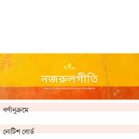
বর্ণানুক্রমে
নোটিশ বোর্ড