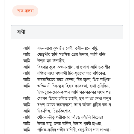
দ্রুত-দাদ্‌রা
বাণী
আমি	বন্ধন-হারা কুমারীর বেণী, তন্বী-নয়নে বহ্ণি,

আমি	ষোড়শীর হৃদি-সরসিজ প্রেম উদ্দাম, আমি ধন্যি!

আমি	উন্মন মন উদাসীর,

আমি	বিধবার বুকে ক্রন্দন-শ্বাস, হা হুতাশ আমি হুতাশীর।

আমি	বঞ্চিত ব্যথা পথবাসী চির-গৃহহারা যত পথিকের,

আমি	অবমানিতের মরম-বেদনা, বিষ-জ্বালা, প্রিয়-লাঞ্ছিত বুকে গতি ফের!

আমি	অভিমানী চির-ক্ষুব্ধ হিয়ার কাতরতা, ব্যথা সুনিবিড়,

	চিত-চুম্বন-চোর-কম্পন আমি থর-থর-থর প্রথম পরশ কুমারীর!

আমি	গোপন-প্রিয়ার চকিত চাহনি, ছল-ক’রে দেখা অনুখন,

আমি	চপল মেয়ের ভালোবাসা, তা’র কাঁকন-চুড়ির কন-কন!

আমি	চির-শিশু, চির-কিশোর,

আমি	যৌবন-ভীতু পল্লীবালার আঁচড় কাঁচলি নিচোর!

আমি	উত্তর-বায়ু, মলয়-অনিল, উদাস পূরবী হাওয়া,

আমি	পথিক-কবির গভীর রাগিণী, বেণু-বীণে গান গাওয়া।
