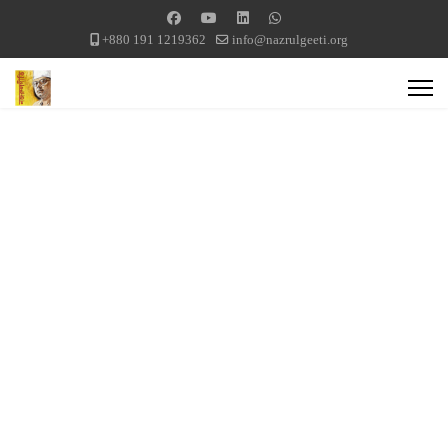
+880 191 1219362
info@nazrulgeeti.org