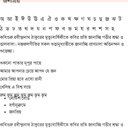
জনপ্রিয়
অ
আ
ই
ঈ
উ
ঊ
এ
ঐ
ও
ক
খ
ক্ষ
গ
ঘ
চ
ছ
জ
ঝ
ট
ঠ
ড
ঢ
ত
থ
দ
ধ
ন
প
ফ
ব
ভ
ম
য
র
ল
শ
স
হ
কবিগুরু রবীন্দ্রনাথ ঠাকুরের মৃত্যুবার্ষিকীতে কবির প্রতি জানাচ্ছি গভীর শ্রদ্ধা ও
ভালবাসা। নজরুলগীতির সকল শুভানুধ্যায়ীকে জানাচ্ছি প্রাণঢালা অভিনন্দন ও
শুভেচ্ছা।
শুকনো পাতার নূপুর পায়ে
আমার আপনার চেয়ে আপন যে জন
মোর প্রিয়া হবে এসো রানী
খেলিছ এ বিশ্ব লয়ে
রুম্ ঝুম্ ঝুম্ ঝুম্ রুম্ ঝুম্ ঝুম্
নোটিশ বোর্ড
বর্ণানুক্রমে
জনপ্রিয়
কবিগুরু রবীন্দ্রনাথ ঠাকুরের মৃত্যুবার্ষিকীতে কবির প্রতি জানাচ্ছি গভীর শ্রদ্ধা ও