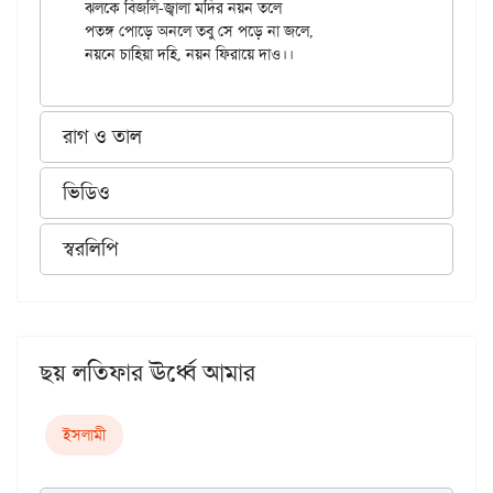
ঝলকে বিজলি-জ্বালা মদির নয়ন তলে

পতঙ্গ পোড়ে অনলে তবু সে পড়ে না জলে,

রাগ ও তাল
ভিডিও
স্বরলিপি
ছয় লতিফার ঊর্ধ্বে আমার
ইসলামী