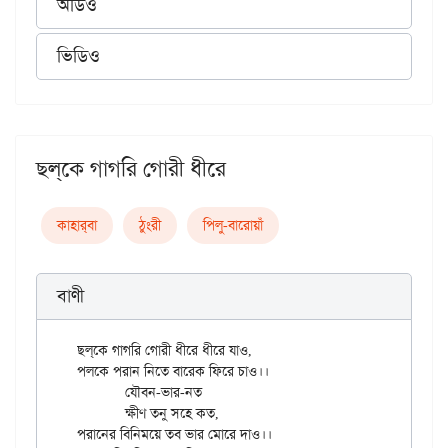
অডিও
ভিডিও
ছল্‌কে গাগরি গোরী ধীরে
কাহার্‌বা
ঠুংরী
পিলু-বারোয়াঁ
বাণী
ছল্‌কে গাগরি গোরী ধীরে ধীরে যাও,

পলকে পরান নিতে বারেক ফিরে চাও।।

	যৌবন-ভার-নত

	ক্ষীণ তনু সহে কত,

পরানের বিনিময়ে তব ভার মোরে দাও।।
