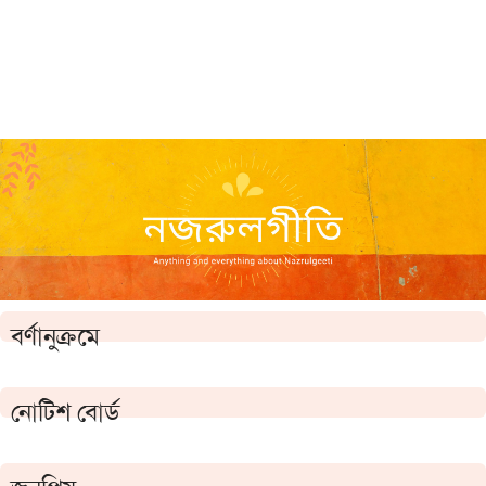
বর্ণানুক্রমে
নোটিশ বোর্ড