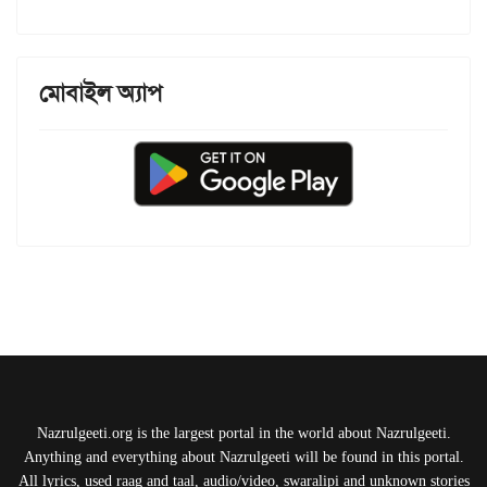
মোবাইল অ্যাপ
Nazrulgeeti.org is the largest portal in the world about Nazrulgeeti.
Anything and everything about Nazrulgeeti will be found in this portal.
All lyrics, used raag and taal, audio/video, swaralipi and unknown stories