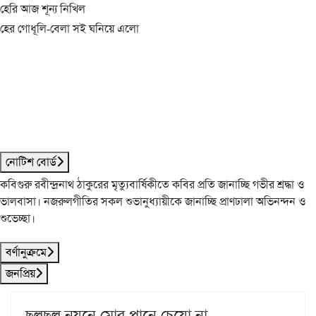
হেরি আজ শূন্য নিখিল
হের গোধূলি-বেলা সই ঘনিয়ে এলো
নোটিশ বোর্ড
কবিগুরু রবীন্দ্রনাথ ঠাকুরের মৃত্যুবার্ষিকীতে কবির প্রতি জানাচ্ছি গভীর শ্রদ্ধা ও
ভালবাসা। নজরুলগীতির সকল শুভানুধ্যায়ীকে জানাচ্ছি প্রাণঢালা অভিনন্দন ও
শুভেচ্ছা।
বর্ণানুক্রমে
জনপ্রিয়
ছলছল নয়নে মোর পানে চেয়ো না