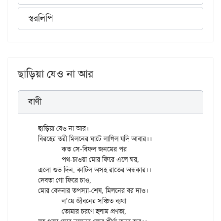
স্বরলিপি
ছাড়িয়া যেও না আর
বাণী
ছাড়িয়া যেও না আর।

বিরহের তরী মিলনের ঘাটে লাগিল যদি আবার।।

	কত সে-বিফল জনমের পর

	পথ-চাওয়া মোর ফিরে এলে ঘর,

এলো শুভ দিন, কাটিল অসহ রাতের অন্ধকার।।

দেবতা গো ফিরে চাও,

মোর বেদনার তপস্যা-শেষ, মিলনের বর দাও।

	ল’য়ে জীবনের সঞ্চিত ব্যথা

	তোমার চরণে হলাম প্রণতা,
