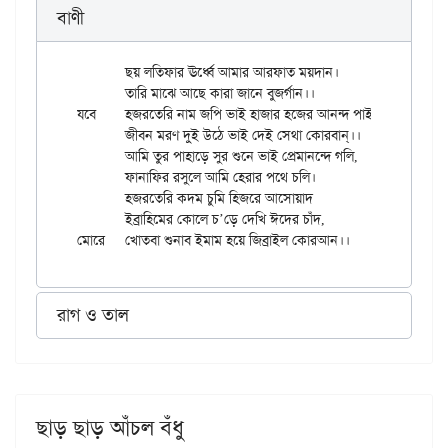
বাণী
	ছয় লতিফার ঊর্ধ্বে আমার আরফাত ময়দান।

	তারি মাঝে আছে কারা জানে বুজর্গান।।

যবে	হজরতেরি নাম জপি ভাই হাজার হজের আনন্দ পাই,

	জীবন মরণ দুই উঠে ভাই দেই সেথা কোরবান্।।

	আমি তুর পাহাড়ে সুর শুনে ভাই প্রেমানন্দে গলি,

	ফানাফির রসুলে আমি হেরার পথে চলি।

	হজরতেরি কদম চুমি হিজরে আসোয়াদ

	ইব্রাহিমের কোলে চ’ড়ে দেখি ঈদের চাঁদ,

রাগ ও তাল
ছাড় ছাড় আঁচল বঁধু