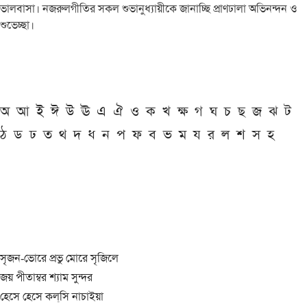
ভালবাসা। নজরুলগীতির সকল শুভানুধ্যায়ীকে জানাচ্ছি প্রাণঢালা অভিনন্দন ও
শুভেচ্ছা।
অ
আ
ই
ঈ
উ
ঊ
এ
ঐ
ও
ক
খ
ক্ষ
গ
ঘ
চ
ছ
জ
ঝ
ট
ঠ
ড
ঢ
ত
থ
দ
ধ
ন
প
ফ
ব
ভ
ম
য
র
ল
শ
স
হ
সৃজন-ভোরে প্রভু মোরে সৃজিলে
জয় পীতাম্বর শ্যাম সুন্দর
হেসে হেসে কল্‌সি নাচাইয়া