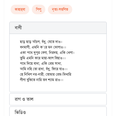
কাহার্‌বা
পিলু
নৃত্য-সম্বলিত
বাণী
ছাড় ছাড় আঁচল, বঁধু, যেতে দাও।

বনমালী, এমনি ক’রে মন ভোলাও।।

একা পথে দুপুর বেলা, নিরদয়, একি খেলা।

তুমি এমনি করে মায়া-জাল বিছাও।।

পথে দিয়ে বাধা, একি প্রেম সাধা,

আমি নহি তো রাধা, বঁধু, ফিরে যাও।।

হে নিখিল নর-নারী, তোমার প্রেম-ভিখারি

রাগ ও তাল
ভিডিও