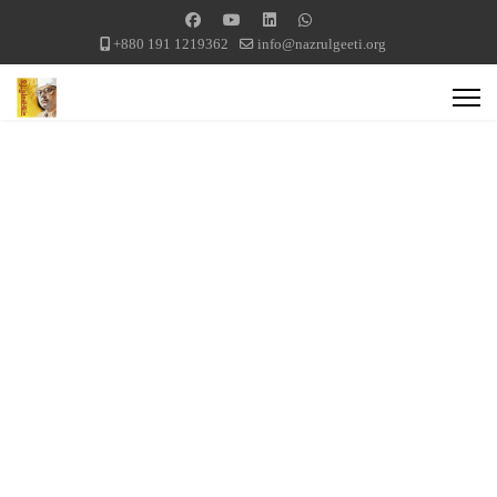
+880 191 1219362
info@nazrulgeeti.org