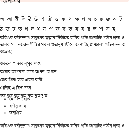
জনপ্রিয়
অ
আ
ই
ঈ
উ
ঊ
এ
ঐ
ও
ক
খ
ক্ষ
গ
ঘ
চ
ছ
জ
ঝ
ট
ঠ
ড
ঢ
ত
থ
দ
ধ
ন
প
ফ
ব
ভ
ম
য
র
ল
শ
স
হ
কবিগুরু রবীন্দ্রনাথ ঠাকুরের মৃত্যুবার্ষিকীতে কবির প্রতি জানাচ্ছি গভীর শ্রদ্ধা ও
ভালবাসা। নজরুলগীতির সকল শুভানুধ্যায়ীকে জানাচ্ছি প্রাণঢালা অভিনন্দন ও
শুভেচ্ছা।
শুকনো পাতার নূপুর পায়ে
আমার আপনার চেয়ে আপন যে জন
মোর প্রিয়া হবে এসো রানী
খেলিছ এ বিশ্ব লয়ে
রুম্ ঝুম্ ঝুম্ ঝুম্ রুম্ ঝুম্ ঝুম্
নোটিশ বোর্ড
বর্ণানুক্রমে
জনপ্রিয়
কবিগুরু রবীন্দ্রনাথ ঠাকুরের মৃত্যুবার্ষিকীতে কবির প্রতি জানাচ্ছি গভীর শ্রদ্ধা ও