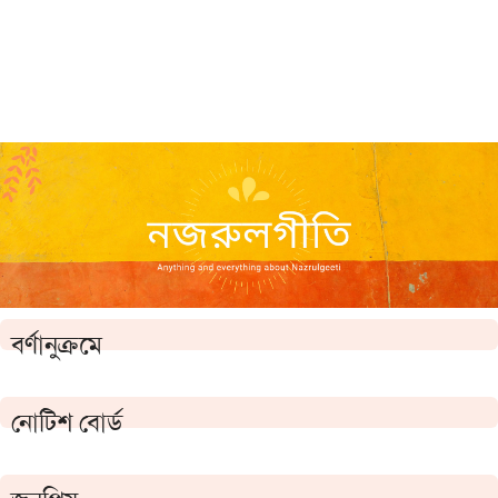
বর্ণানুক্রমে
নোটিশ বোর্ড