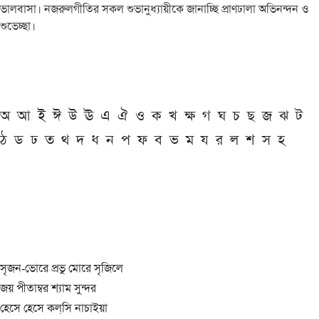
ভালবাসা। নজরুলগীতির সকল শুভানুধ্যায়ীকে জানাচ্ছি প্রাণঢালা অভিনন্দন ও
শুভেচ্ছা।
অ
আ
ই
ঈ
উ
ঊ
এ
ঐ
ও
ক
খ
ক্ষ
গ
ঘ
চ
ছ
জ
ঝ
ট
ঠ
ড
ঢ
ত
থ
দ
ধ
ন
প
ফ
ব
ভ
ম
য
র
ল
শ
স
হ
সৃজন-ভোরে প্রভু মোরে সৃজিলে
জয় পীতাম্বর শ্যাম সুন্দর
হেসে হেসে কল্‌সি নাচাইয়া