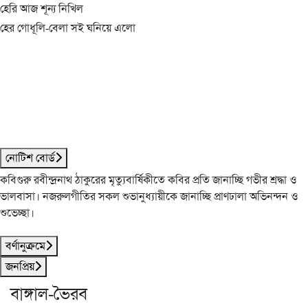
হেরি আজ শূন্য নিখিল
হের গোধূলি-বেলা সই ঘনিয়ে এলো
নোটিশ বোর্ড
কবিগুরু রবীন্দ্রনাথ ঠাকুরের মৃত্যুবার্ষিকীতে কবির প্রতি জানাচ্ছি গভীর শ্রদ্ধা ও
ভালবাসা। নজরুলগীতির সকল শুভানুধ্যায়ীকে জানাচ্ছি প্রাণঢালা অভিনন্দন ও
শুভেচ্ছা।
বর্ণানুক্রমে
জনপ্রিয়
বাঙ্গাল-ভৈরব