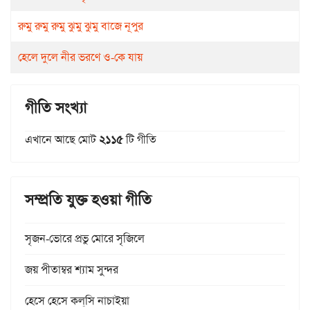
রুমু রুমু রুমু ঝুমু ঝুমু বাজে নূপুর
হেলে দুলে নীর ভরণে ও-কে যায়
গীতি সংখ্যা
এখানে আছে মোট
২১১৫
টি গীতি
সম্প্রতি যুক্ত হওয়া গীতি
সৃজন-ভোরে প্রভু মোরে সৃজিলে
জয় পীতাম্বর শ্যাম সুন্দর
হেসে হেসে কল্‌সি নাচাইয়া