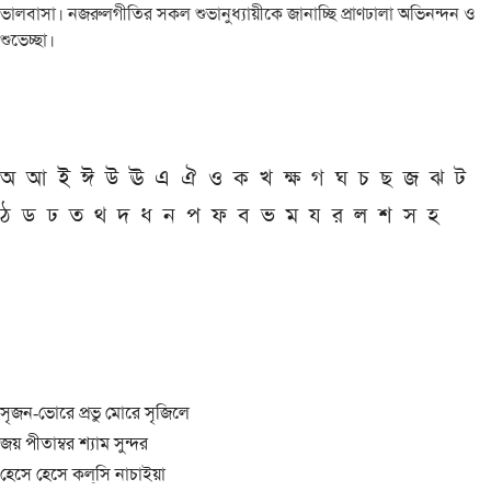
ভালবাসা। নজরুলগীতির সকল শুভানুধ্যায়ীকে জানাচ্ছি প্রাণঢালা অভিনন্দন ও
শুভেচ্ছা।
অ
আ
ই
ঈ
উ
ঊ
এ
ঐ
ও
ক
খ
ক্ষ
গ
ঘ
চ
ছ
জ
ঝ
ট
ঠ
ড
ঢ
ত
থ
দ
ধ
ন
প
ফ
ব
ভ
ম
য
র
ল
শ
স
হ
সৃজন-ভোরে প্রভু মোরে সৃজিলে
জয় পীতাম্বর শ্যাম সুন্দর
হেসে হেসে কল্‌সি নাচাইয়া