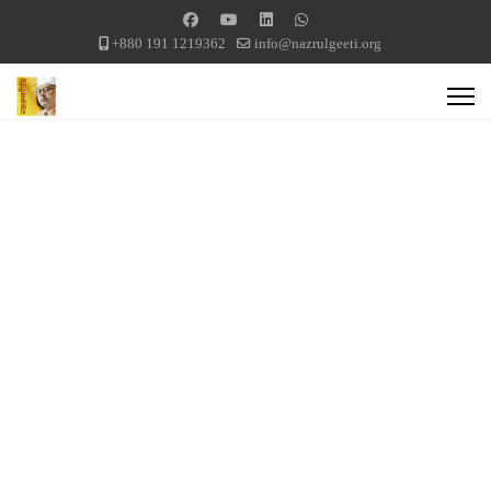
+880 191 1219362
info@nazrulgeeti.org