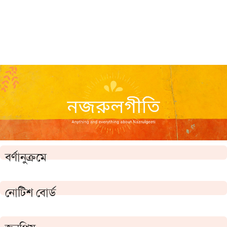
বর্ণানুক্রমে
নোটিশ বোর্ড