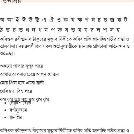
জনপ্রিয়
অ
আ
ই
ঈ
উ
ঊ
এ
ঐ
ও
ক
খ
ক্ষ
গ
ঘ
চ
ছ
জ
ঝ
ট
ঠ
ড
ঢ
ত
থ
দ
ধ
ন
প
ফ
ব
ভ
ম
য
র
ল
শ
স
হ
কবিগুরু রবীন্দ্রনাথ ঠাকুরের মৃত্যুবার্ষিকীতে কবির প্রতি জানাচ্ছি গভীর শ্রদ্ধা ও
ভালবাসা। নজরুলগীতির সকল শুভানুধ্যায়ীকে জানাচ্ছি প্রাণঢালা অভিনন্দন ও
শুভেচ্ছা।
শুকনো পাতার নূপুর পায়ে
আমার আপনার চেয়ে আপন যে জন
মোর প্রিয়া হবে এসো রানী
খেলিছ এ বিশ্ব লয়ে
রুম্ ঝুম্ ঝুম্ ঝুম্ রুম্ ঝুম্ ঝুম্
নোটিশ বোর্ড
বর্ণানুক্রমে
জনপ্রিয়
কবিগুরু রবীন্দ্রনাথ ঠাকুরের মৃত্যুবার্ষিকীতে কবির প্রতি জানাচ্ছি গভীর শ্রদ্ধা ও