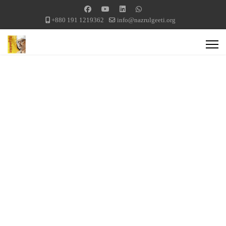
+880 191 1219362
info@nazrulgeeti.org