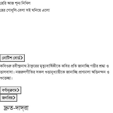
হেরি আজ শূন্য নিখিল
হের গোধূলি-বেলা সই ঘনিয়ে এলো
নোটিশ বোর্ড
কবিগুরু রবীন্দ্রনাথ ঠাকুরের মৃত্যুবার্ষিকীতে কবির প্রতি জানাচ্ছি গভীর শ্রদ্ধা ও
ভালবাসা। নজরুলগীতির সকল শুভানুধ্যায়ীকে জানাচ্ছি প্রাণঢালা অভিনন্দন ও
শুভেচ্ছা।
বর্ণানুক্রমে
জনপ্রিয়
দ্রুত-দাদ্‌রা