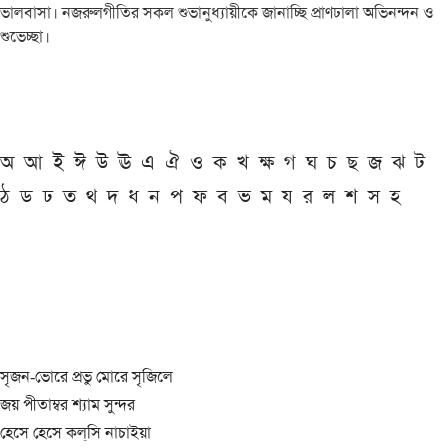
ভালবাসা। নজরুলগীতির সকল শুভানুধ্যায়ীকে জানাচ্ছি প্রাণঢালা অভিনন্দন ও
শুভেচ্ছা।
অ
আ
ই
ঈ
উ
ঊ
এ
ঐ
ও
ক
খ
ক্ষ
গ
ঘ
চ
ছ
জ
ঝ
ট
ঠ
ড
ঢ
ত
থ
দ
ধ
ন
প
ফ
ব
ভ
ম
য
র
ল
শ
স
হ
সৃজন-ভোরে প্রভু মোরে সৃজিলে
জয় পীতাম্বর শ্যাম সুন্দর
হেসে হেসে কল্‌সি নাচাইয়া