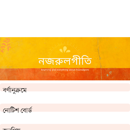
বর্ণানুক্রমে
নোটিশ বোর্ড