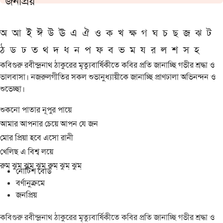
জনপ্রিয়
অ
আ
ই
ঈ
উ
ঊ
এ
ঐ
ও
ক
খ
ক্ষ
গ
ঘ
চ
ছ
জ
ঝ
ট
ঠ
ড
ঢ
ত
থ
দ
ধ
ন
প
ফ
ব
ভ
ম
য
র
ল
শ
স
হ
কবিগুরু রবীন্দ্রনাথ ঠাকুরের মৃত্যুবার্ষিকীতে কবির প্রতি জানাচ্ছি গভীর শ্রদ্ধা ও
ভালবাসা। নজরুলগীতির সকল শুভানুধ্যায়ীকে জানাচ্ছি প্রাণঢালা অভিনন্দন ও
শুভেচ্ছা।
শুকনো পাতার নূপুর পায়ে
আমার আপনার চেয়ে আপন যে জন
মোর প্রিয়া হবে এসো রানী
খেলিছ এ বিশ্ব লয়ে
রুম্ ঝুম্ ঝুম্ ঝুম্ রুম্ ঝুম্ ঝুম্
নোটিশ বোর্ড
বর্ণানুক্রমে
জনপ্রিয়
কবিগুরু রবীন্দ্রনাথ ঠাকুরের মৃত্যুবার্ষিকীতে কবির প্রতি জানাচ্ছি গভীর শ্রদ্ধা ও