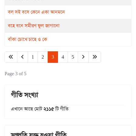
বল্ সই বসে কেনে একা আনমনে
বহে বনে সমীরণ ফুল জাগানো
বাঁকা চোখে চাহে ও কে
1
2
3
4
5
Page 3 of 5
গীতি সংখ্যা
এখানে আছে মোট
২১১৫
টি গীতি
সম্প্রতি যুক্ত হওয়া গীতি