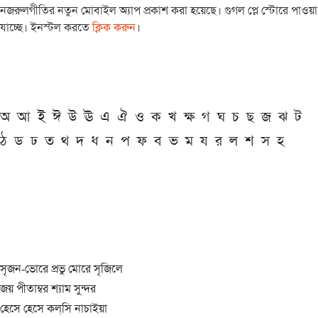
নজরুলগীতির নতুন মোবাইল অ্যাপ প্রকাশ করা হয়েছে। গুগল প্লে স্টোরে পাওয়া
যাচ্ছে। ইনস্টল করতে
ক্লিক করুন
।
অ
আ
ই
ঈ
উ
ঊ
এ
ঐ
ও
ক
খ
ক্ষ
গ
ঘ
চ
ছ
জ
ঝ
ট
ঠ
ড
ঢ
ত
থ
দ
ধ
ন
প
ফ
ব
ভ
ম
য
র
ল
শ
স
হ
সৃজন-ভোরে প্রভু মোরে সৃজিলে
জয় পীতাম্বর শ্যাম সুন্দর
হেসে হেসে কল্‌সি নাচাইয়া