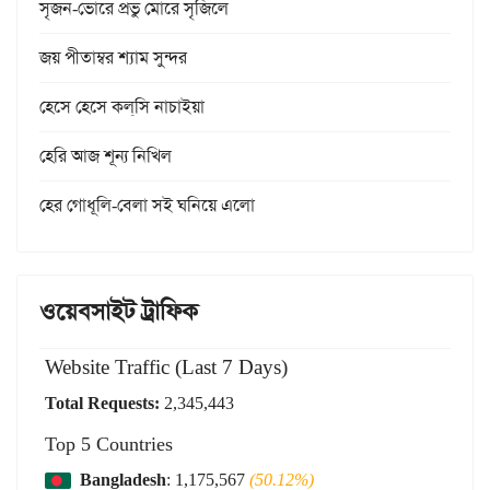
সৃজন-ভোরে প্রভু মোরে সৃজিলে
জয় পীতাম্বর শ্যাম সুন্দর
হেসে হেসে কল্‌সি নাচাইয়া
হেরি আজ শূন্য নিখিল
হের গোধূলি-বেলা সই ঘনিয়ে এলো
ওয়েবসাইট ট্রাফিক
Website Traffic (Last 7 Days)
Total Requests:
2,345,443
Top 5 Countries
Bangladesh
: 1,175,567
(50.12%)