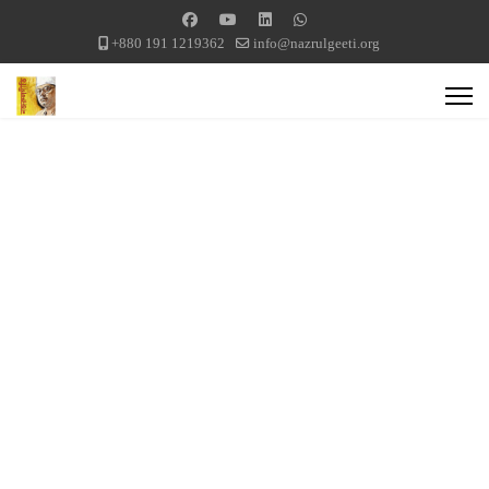
+880 191 1219362
info@nazrulgeeti.org