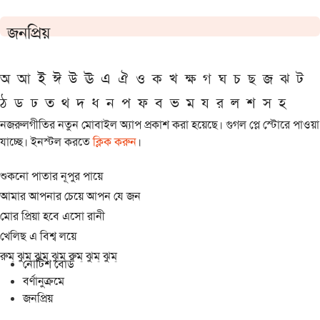
জনপ্রিয়
অ
আ
ই
ঈ
উ
ঊ
এ
ঐ
ও
ক
খ
ক্ষ
গ
ঘ
চ
ছ
জ
ঝ
ট
ঠ
ড
ঢ
ত
থ
দ
ধ
ন
প
ফ
ব
ভ
ম
য
র
ল
শ
স
হ
নজরুলগীতির নতুন মোবাইল অ্যাপ প্রকাশ করা হয়েছে। গুগল প্লে স্টোরে পাওয়া
যাচ্ছে। ইনস্টল করতে
ক্লিক করুন
।
শুকনো পাতার নূপুর পায়ে
আমার আপনার চেয়ে আপন যে জন
মোর প্রিয়া হবে এসো রানী
খেলিছ এ বিশ্ব লয়ে
রুম্ ঝুম্ ঝুম্ ঝুম্ রুম্ ঝুম্ ঝুম্
নোটিশ বোর্ড
বর্ণানুক্রমে
জনপ্রিয়