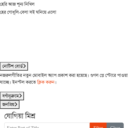
হেরি আজ শূন্য নিখিল
হের গোধূলি-বেলা সই ঘনিয়ে এলো
নোটিশ বোর্ড
নজরুলগীতির নতুন মোবাইল অ্যাপ প্রকাশ করা হয়েছে। গুগল প্লে স্টোরে পাওয়া
যাচ্ছে। ইনস্টল করতে
ক্লিক করুন
।
বর্ণানুক্রমে
জনপ্রিয়
যোগিয়া মিশ্র
Enter Part of Title
Filter
Clear