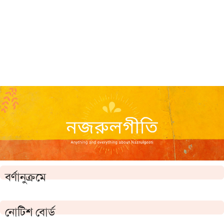
বর্ণানুক্রমে
নোটিশ বোর্ড