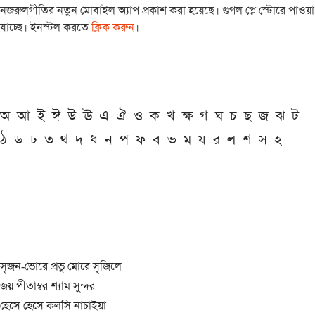
নজরুলগীতির নতুন মোবাইল অ্যাপ প্রকাশ করা হয়েছে। গুগল প্লে স্টোরে পাওয়া
যাচ্ছে। ইনস্টল করতে
ক্লিক করুন
।
অ
আ
ই
ঈ
উ
ঊ
এ
ঐ
ও
ক
খ
ক্ষ
গ
ঘ
চ
ছ
জ
ঝ
ট
ঠ
ড
ঢ
ত
থ
দ
ধ
ন
প
ফ
ব
ভ
ম
য
র
ল
শ
স
হ
সৃজন-ভোরে প্রভু মোরে সৃজিলে
জয় পীতাম্বর শ্যাম সুন্দর
হেসে হেসে কল্‌সি নাচাইয়া