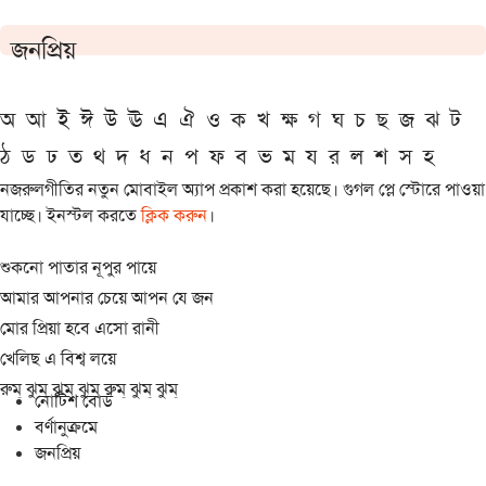
জনপ্রিয়
অ
আ
ই
ঈ
উ
ঊ
এ
ঐ
ও
ক
খ
ক্ষ
গ
ঘ
চ
ছ
জ
ঝ
ট
ঠ
ড
ঢ
ত
থ
দ
ধ
ন
প
ফ
ব
ভ
ম
য
র
ল
শ
স
হ
নজরুলগীতির নতুন মোবাইল অ্যাপ প্রকাশ করা হয়েছে। গুগল প্লে স্টোরে পাওয়া
যাচ্ছে। ইনস্টল করতে
ক্লিক করুন
।
শুকনো পাতার নূপুর পায়ে
আমার আপনার চেয়ে আপন যে জন
মোর প্রিয়া হবে এসো রানী
খেলিছ এ বিশ্ব লয়ে
রুম্ ঝুম্ ঝুম্ ঝুম্ রুম্ ঝুম্ ঝুম্
নোটিশ বোর্ড
বর্ণানুক্রমে
জনপ্রিয়