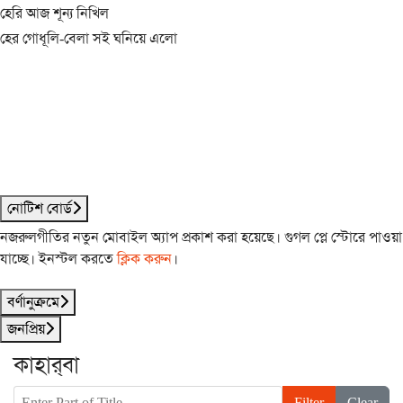
হেরি আজ শূন্য নিখিল
হের গোধূলি-বেলা সই ঘনিয়ে এলো
নোটিশ বোর্ড
নজরুলগীতির নতুন মোবাইল অ্যাপ প্রকাশ করা হয়েছে। গুগল প্লে স্টোরে পাওয়া
যাচ্ছে। ইনস্টল করতে
ক্লিক করুন
।
বর্ণানুক্রমে
জনপ্রিয়
কাহার্‌বা
Enter Part of Title
Filter
Clear