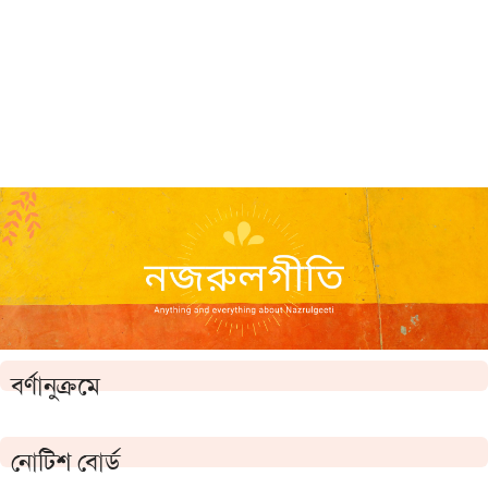
বর্ণানুক্রমে
নোটিশ বোর্ড