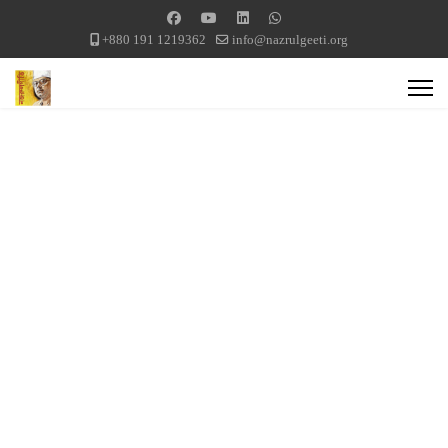
+880 191 1219362
info@nazrulgeeti.org