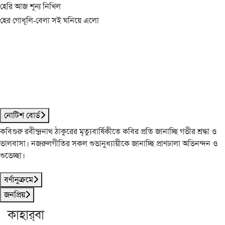
হেরি আজ শূন্য নিখিল
হের গোধূলি-বেলা সই ঘনিয়ে এলো
নোটিশ বোর্ড
কবিগুরু রবীন্দ্রনাথ ঠাকুরের মৃত্যুবার্ষিকীতে কবির প্রতি জানাচ্ছি গভীর শ্রদ্ধা ও
ভালবাসা। নজরুলগীতির সকল শুভানুধ্যায়ীকে জানাচ্ছি প্রাণঢালা অভিনন্দন ও
শুভেচ্ছা।
বর্ণানুক্রমে
জনপ্রিয়
কাহার্‌বা