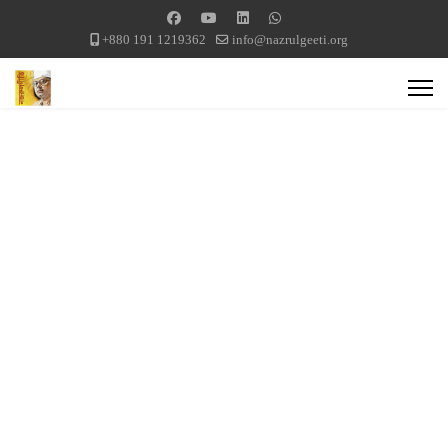
+880 191 1219362
info@nazrulgeeti.org