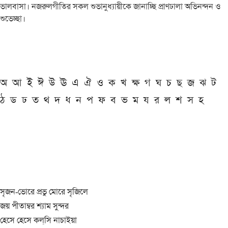
ভালবাসা। নজরুলগীতির সকল শুভানুধ্যায়ীকে জানাচ্ছি প্রাণঢালা অভিনন্দন ও
শুভেচ্ছা।
অ
আ
ই
ঈ
উ
ঊ
এ
ঐ
ও
ক
খ
ক্ষ
গ
ঘ
চ
ছ
জ
ঝ
ট
ঠ
ড
ঢ
ত
থ
দ
ধ
ন
প
ফ
ব
ভ
ম
য
র
ল
শ
স
হ
সৃজন-ভোরে প্রভু মোরে সৃজিলে
জয় পীতাম্বর শ্যাম সুন্দর
হেসে হেসে কল্‌সি নাচাইয়া