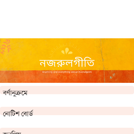
বর্ণানুক্রমে
নোটিশ বোর্ড