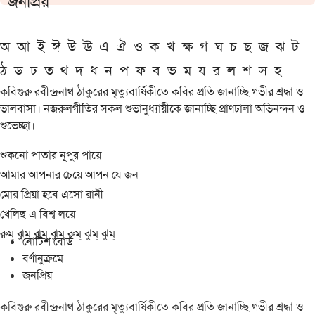
জনপ্রিয়
অ
আ
ই
ঈ
উ
ঊ
এ
ঐ
ও
ক
খ
ক্ষ
গ
ঘ
চ
ছ
জ
ঝ
ট
ঠ
ড
ঢ
ত
থ
দ
ধ
ন
প
ফ
ব
ভ
ম
য
র
ল
শ
স
হ
কবিগুরু রবীন্দ্রনাথ ঠাকুরের মৃত্যুবার্ষিকীতে কবির প্রতি জানাচ্ছি গভীর শ্রদ্ধা ও
ভালবাসা। নজরুলগীতির সকল শুভানুধ্যায়ীকে জানাচ্ছি প্রাণঢালা অভিনন্দন ও
শুভেচ্ছা।
শুকনো পাতার নূপুর পায়ে
আমার আপনার চেয়ে আপন যে জন
মোর প্রিয়া হবে এসো রানী
খেলিছ এ বিশ্ব লয়ে
রুম্ ঝুম্ ঝুম্ ঝুম্ রুম্ ঝুম্ ঝুম্
নোটিশ বোর্ড
বর্ণানুক্রমে
জনপ্রিয়
কবিগুরু রবীন্দ্রনাথ ঠাকুরের মৃত্যুবার্ষিকীতে কবির প্রতি জানাচ্ছি গভীর শ্রদ্ধা ও