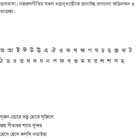
ভালবাসা। নজরুলগীতির সকল শুভানুধ্যায়ীকে জানাচ্ছি প্রাণঢালা অভিনন্দন ও
শুভেচ্ছা।
অ
আ
ই
ঈ
উ
ঊ
এ
ঐ
ও
ক
খ
ক্ষ
গ
ঘ
চ
ছ
জ
ঝ
ট
ঠ
ড
ঢ
ত
থ
দ
ধ
ন
প
ফ
ব
ভ
ম
য
র
ল
শ
স
হ
সৃজন-ভোরে প্রভু মোরে সৃজিলে
জয় পীতাম্বর শ্যাম সুন্দর
হেসে হেসে কল্‌সি নাচাইয়া