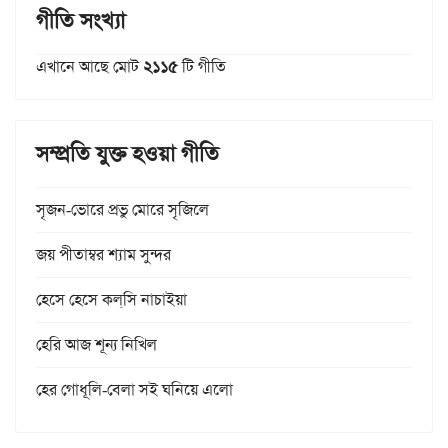
গীতি সংখ্যা
এখানে আছে মোট
২১১৫
টি গীতি
সম্প্রতি যুক্ত হওয়া গীতি
সৃজন-ভোরে প্রভু মোরে সৃজিলে
জয় পীতাম্বর শ্যাম সুন্দর
হেসে হেসে কল্‌সি নাচাইয়া
হেরি আজ শূন্য নিখিল
হের গোধূলি-বেলা সই ঘনিয়ে এলো