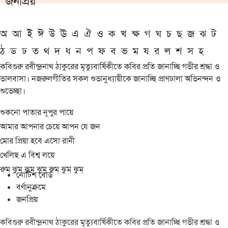
জনপ্রিয়
অ
আ
ই
ঈ
উ
ঊ
এ
ঐ
ও
ক
খ
ক্ষ
গ
ঘ
চ
ছ
জ
ঝ
ট
ঠ
ড
ঢ
ত
থ
দ
ধ
ন
প
ফ
ব
ভ
ম
য
র
ল
শ
স
হ
কবিগুরু রবীন্দ্রনাথ ঠাকুরের মৃত্যুবার্ষিকীতে কবির প্রতি জানাচ্ছি গভীর শ্রদ্ধা ও
ভালবাসা। নজরুলগীতির সকল শুভানুধ্যায়ীকে জানাচ্ছি প্রাণঢালা অভিনন্দন ও
শুভেচ্ছা।
শুকনো পাতার নূপুর পায়ে
আমার আপনার চেয়ে আপন যে জন
মোর প্রিয়া হবে এসো রানী
খেলিছ এ বিশ্ব লয়ে
রুম্ ঝুম্ ঝুম্ ঝুম্ রুম্ ঝুম্ ঝুম্
নোটিশ বোর্ড
বর্ণানুক্রমে
জনপ্রিয়
কবিগুরু রবীন্দ্রনাথ ঠাকুরের মৃত্যুবার্ষিকীতে কবির প্রতি জানাচ্ছি গভীর শ্রদ্ধা ও