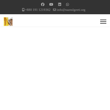
+880 191 1219362
info@nazrulgeeti.org