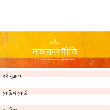
বর্ণানুক্রমে
নোটিশ বোর্ড