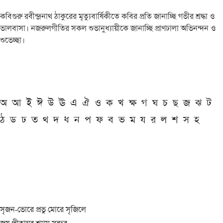
কবিগুরু রবীন্দ্রনাথ ঠাকুরের মৃত্যুবার্ষিকীতে কবির প্রতি জানাচ্ছি গভীর শ্রদ্ধা ও
ভালবাসা। নজরুলগীতির সকল শুভানুধ্যায়ীকে জানাচ্ছি প্রাণঢালা অভিনন্দন ও
শুভেচ্ছা।
অ
আ
ই
ঈ
উ
ঊ
এ
ঐ
ও
ক
খ
ক্ষ
গ
ঘ
চ
ছ
জ
ঝ
ট
ঠ
ড
ঢ
ত
থ
দ
ধ
ন
প
ফ
ব
ভ
ম
য
র
ল
শ
স
হ
সৃজন-ভোরে প্রভু মোরে সৃজিলে