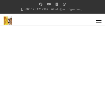
+880 191 1219362
info@nazrulgeeti.org