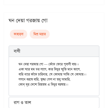
ঘন দেয়া গরজায় গো
কাহার্‌বা
মিশ্র মল্লার
বাণী
ঘন দেয়া গরজায় গো — কেঁদে ফেরে পূবালী বায়।।

একা ঘরে মম ডর লাগে, কার বিধুর স্মৃতি মনে জাগে,

বারি ধারে কাঁদে চারিধার, সে কোথায় আজি সে কোথায়।।

গগনে বরষে বারি, তৃষ্ণা গেল না তবু আমারি,

রাগ ও তাল