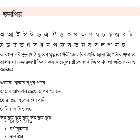
জনপ্রিয়
অ
আ
ই
ঈ
উ
ঊ
এ
ঐ
ও
ক
খ
ক্ষ
গ
ঘ
চ
ছ
জ
ঝ
ট
ঠ
ড
ঢ
ত
থ
দ
ধ
ন
প
ফ
ব
ভ
ম
য
র
ল
শ
স
হ
কবিগুরু রবীন্দ্রনাথ ঠাকুরের মৃত্যুবার্ষিকীতে কবির প্রতি জানাচ্ছি গভীর শ্রদ্ধা ও
ভালবাসা। নজরুলগীতির সকল শুভানুধ্যায়ীকে জানাচ্ছি প্রাণঢালা অভিনন্দন ও
শুভেচ্ছা।
শুকনো পাতার নূপুর পায়ে
আমার আপনার চেয়ে আপন যে জন
মোর প্রিয়া হবে এসো রানী
খেলিছ এ বিশ্ব লয়ে
রুম্ ঝুম্ ঝুম্ ঝুম্ রুম্ ঝুম্ ঝুম্
নোটিশ বোর্ড
বর্ণানুক্রমে
জনপ্রিয়