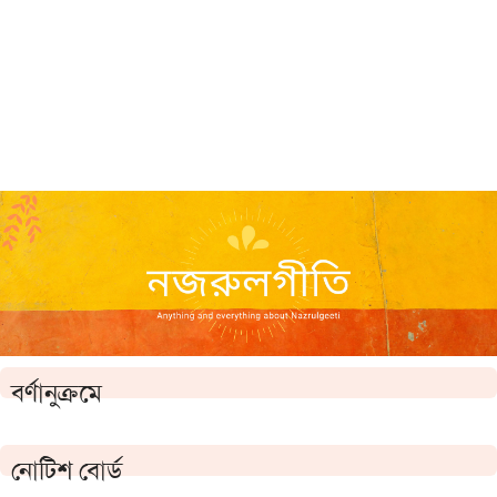
বর্ণানুক্রমে
নোটিশ বোর্ড