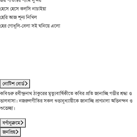
জয় পীতাম্বর শ্যাম সুন্দর
হেসে হেসে কল্‌সি নাচাইয়া
হেরি আজ শূন্য নিখিল
হের গোধূলি-বেলা সই ঘনিয়ে এলো
নোটিশ বোর্ড
কবিগুরু রবীন্দ্রনাথ ঠাকুরের মৃত্যুবার্ষিকীতে কবির প্রতি জানাচ্ছি গভীর শ্রদ্ধা ও
ভালবাসা। নজরুলগীতির সকল শুভানুধ্যায়ীকে জানাচ্ছি প্রাণঢালা অভিনন্দন ও
শুভেচ্ছা।
বর্ণানুক্রমে
জনপ্রিয়