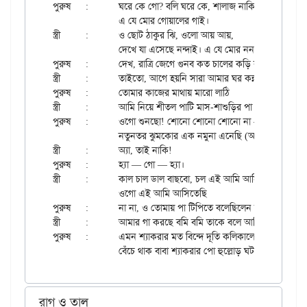
পুরুষ	:	ঘরে কে গো? বলি ঘরে কে, শালাজ নাকি?

		এ যে মোর গোয়ালের গাই।

স্ত্রী	:	ও ছোট ঠাকুর ঝি, ওলো আয় আয়,

		দেখে যা এসেছে নন্দাই। এ যে মোর ননদের ভাই।

পুরুষ	:	দেখ, রাত্রি জেগে গুনব কত চালের কড়ি কাঠ

স্ত্রী	:	তাইতো, আগে হয়নি সারা আমার ঘর কন্নার পাট।

পুরুষ	:	তোমার কাজের মাথায় মারো লাঠি

স্ত্রী	:	আমি নিয়ে শীতল পাটি মাস-শাশুড়ির পা টিপিতে যাই।

পুরুষ	:	ওগো শুনছো! শোনো শোনো শোনো না — সত্যি সত্যি চললে,

		নতুনতর ঝুমকোর এক নমুনা এনেছি (আমি)।

স্ত্রী	:	অ্যা, তাই নাকি!

পুরুষ	:	হ্যা — গো — হ্যা।

স্ত্রী	:	কাল চাল ডাল বাছবো, চল এই আমি আসিতেছি

		ওগো এই আমি আসিতেছি

পুরুষ	:	না না, ও তোমায় পা টিপিতে বলেছিলেন কি ভাবিবেন মাসি

স্ত্রী	:	আমার গা করছে বমি বমি তাকে বলে আসি।

পুরুষ	:	এমন শ্যাকরার মত বিন্দে দূতি কলিকালের বৃন্দাবনে নাই॥

রাগ ও তাল