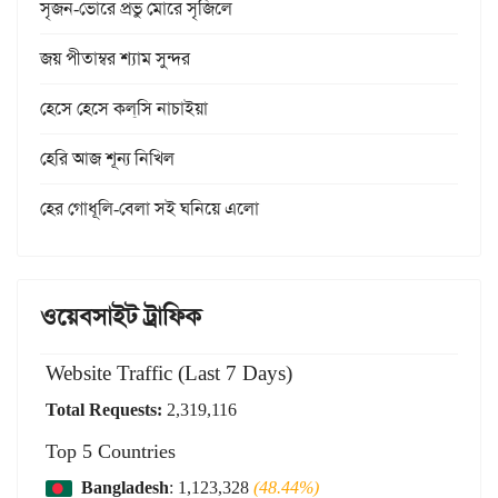
সৃজন-ভোরে প্রভু মোরে সৃজিলে
জয় পীতাম্বর শ্যাম সুন্দর
হেসে হেসে কল্‌সি নাচাইয়া
হেরি আজ শূন্য নিখিল
হের গোধূলি-বেলা সই ঘনিয়ে এলো
ওয়েবসাইট ট্রাফিক
Website Traffic (Last 7 Days)
Total Requests:
2,319,116
Top 5 Countries
Bangladesh
: 1,123,328
(48.44%)