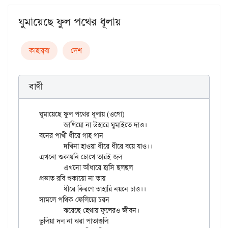
ঘুমায়েছে ফুল পথের ধূলায়
কাহার্‌বা
দেশ
বাণী
ঘুমায়েছে ফুল পথের ধূলায় (ওগো)

	জাগিয়ো না উহারে ঘুমাইতে দাও।

বনের পাখী ধীরে গাহ গান

	দখিনা হাওয়া ধীরে ধীরে বয়ে যাও।।

এখনো শুকায়নি চোখে তারই জল

	এখনো আঁধারে হাসি ছলছল

প্রভাত রবি শুকায়ো না তায়

	ধীরে কিরণে তাহারি নয়নে চাও।।

সামলে পথিক ফেলিয়ো চরন

	ঝরেছে হেথায় ফুলেরও জীবন।

ভুলিয়া দল না ঝরা পাতাগুলি
