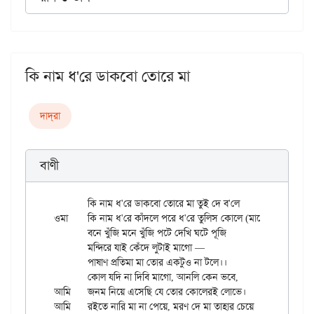
কি নাম ধ'রে ডাকবো তোরে মা
দাদ্‌রা
বাণী
	কি নাম ধ'রে ডাকবো তোরে মা তুই দে ব'লে

ওমা	কি নাম ধ'রে কাঁদলে পরে ধ'রে তুলিস কোলে (মাগো)।।

	বনে খুঁজি মনে খুঁজি পটে দেখি ঘটে পূজি

	মন্দিরে যাই কেঁদে লুটাই মাগো —

	পাষাণ প্রতিমা মা তোর একটুও না টলে।।

	কোল যদি না দিবি মাগো, আনলি কেন ভবে,

আমি	জনম নিয়ে এসেছি যে তোর কোলেরই লোভে।

আমি	রইতে নারি মা না পেয়ে, মরণ দে মা তাহার চেয়ে
