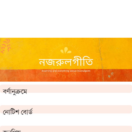
বর্ণানুক্রমে
নোটিশ বোর্ড