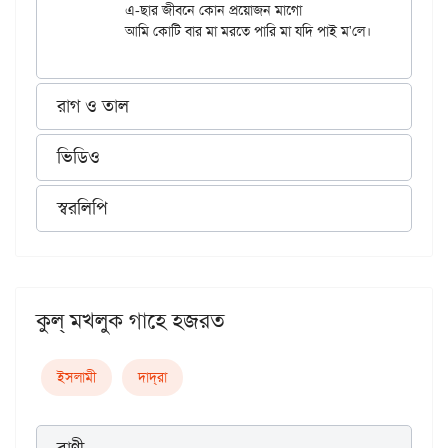
	এ-ছার জীবনে কোন প্রয়োজন মাগো

রাগ ও তাল
ভিডিও
স্বরলিপি
কুল্ মখলুক গাহে হজরত
ইসলামী
দাদ্‌রা