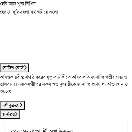
হেরি আজ শূন্য নিখিল
হের গোধূলি-বেলা সই ঘনিয়ে এলো
নোটিশ বোর্ড
কবিগুরু রবীন্দ্রনাথ ঠাকুরের মৃত্যুবার্ষিকীতে কবির প্রতি জানাচ্ছি গভীর শ্রদ্ধা ও
ভালবাসা। নজরুলগীতির সকল শুভানুধ্যায়ীকে জানাচ্ছি প্রাণঢালা অভিনন্দন ও
শুভেচ্ছা।
বর্ণানুক্রমে
জনপ্রিয়
কার অনুরাগে শ্রী-মুখ উজ্জ্বল