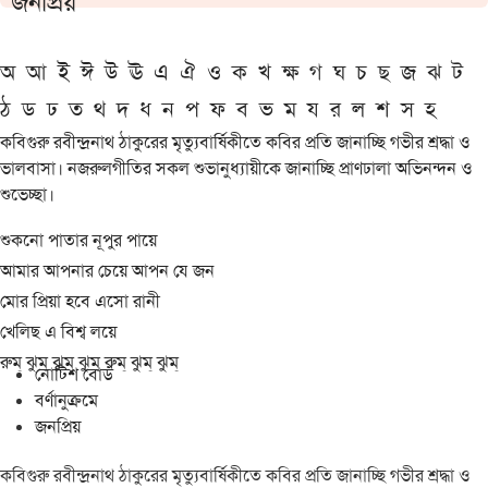
জনপ্রিয়
অ
আ
ই
ঈ
উ
ঊ
এ
ঐ
ও
ক
খ
ক্ষ
গ
ঘ
চ
ছ
জ
ঝ
ট
ঠ
ড
ঢ
ত
থ
দ
ধ
ন
প
ফ
ব
ভ
ম
য
র
ল
শ
স
হ
কবিগুরু রবীন্দ্রনাথ ঠাকুরের মৃত্যুবার্ষিকীতে কবির প্রতি জানাচ্ছি গভীর শ্রদ্ধা ও
ভালবাসা। নজরুলগীতির সকল শুভানুধ্যায়ীকে জানাচ্ছি প্রাণঢালা অভিনন্দন ও
শুভেচ্ছা।
শুকনো পাতার নূপুর পায়ে
আমার আপনার চেয়ে আপন যে জন
মোর প্রিয়া হবে এসো রানী
খেলিছ এ বিশ্ব লয়ে
রুম্ ঝুম্ ঝুম্ ঝুম্ রুম্ ঝুম্ ঝুম্
নোটিশ বোর্ড
বর্ণানুক্রমে
জনপ্রিয়
কবিগুরু রবীন্দ্রনাথ ঠাকুরের মৃত্যুবার্ষিকীতে কবির প্রতি জানাচ্ছি গভীর শ্রদ্ধা ও