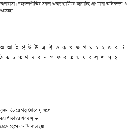
ভালবাসা। নজরুলগীতির সকল শুভানুধ্যায়ীকে জানাচ্ছি প্রাণঢালা অভিনন্দন ও
শুভেচ্ছা।
অ
আ
ই
ঈ
উ
ঊ
এ
ঐ
ও
ক
খ
ক্ষ
গ
ঘ
চ
ছ
জ
ঝ
ট
ঠ
ড
ঢ
ত
থ
দ
ধ
ন
প
ফ
ব
ভ
ম
য
র
ল
শ
স
হ
সৃজন-ভোরে প্রভু মোরে সৃজিলে
জয় পীতাম্বর শ্যাম সুন্দর
হেসে হেসে কল্‌সি নাচাইয়া