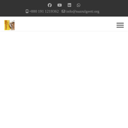
+880 191 1219362
info@nazrulgeeti.org