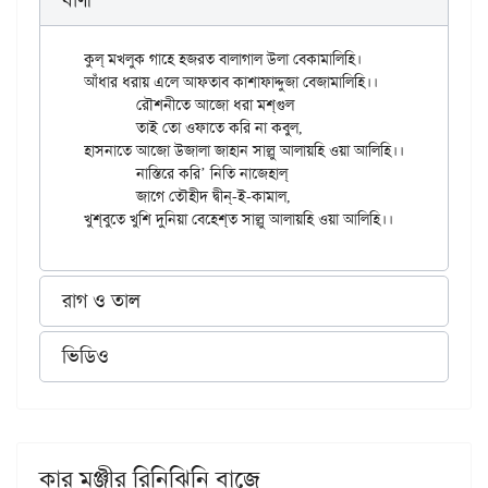
বাণী
কুল্ মখলুক গাহে হজরত বালাগাল উলা বেকামালিহি।

আঁধার ধরায় এলে আফতাব কাশাফাদ্দুজা বেজামালিহি।।

	রৌশনীতে আজো ধরা মশ্‌গুল

	তাই তো ওফাতে করি না কবুল,

হাসনাতে আজো উজালা জাহান সাল্লু আলায়হি ওয়া আলিহি।।

	নাস্তিরে করি’ নিতি নাজেহাল্

	জাগে তৌহীদ দ্বীন্-ই-কামাল,

রাগ ও তাল
ভিডিও
কার মঞ্জীর রিনিঝিনি বাজে