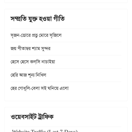
সম্প্রতি যুক্ত হওয়া গীতি
সৃজন-ভোরে প্রভু মোরে সৃজিলে
জয় পীতাম্বর শ্যাম সুন্দর
হেসে হেসে কল্‌সি নাচাইয়া
হেরি আজ শূন্য নিখিল
হের গোধূলি-বেলা সই ঘনিয়ে এলো
ওয়েবসাইট ট্রাফিক
Website Traffic (Last 7 Days)