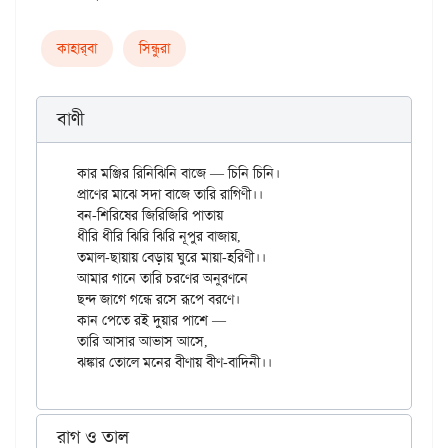
কাহার্‌বা
সিন্ধুরা
বাণী
কার মঞ্জির রিনিঝিনি বাজে — চিনি চিনি।

প্রাণের মাঝে সদা বাজে তারি রাগিণী।।

বন-শিরিষের জিরিজিরি পাতায়

ধীরি ধীরি ঝিরি ঝিরি নূপুর বাজায়,

তমাল-ছায়ায় বেড়ায় ঘুরে মায়া-হরিণী।।

আমার গানে তারি চরণের অনুরণনে

ছন্দ জাগে গন্ধে রসে রূপে বরণে। 

কান পেতে রই দুয়ার পাশে —

তারি আসার আভাস আসে,

রাগ ও তাল