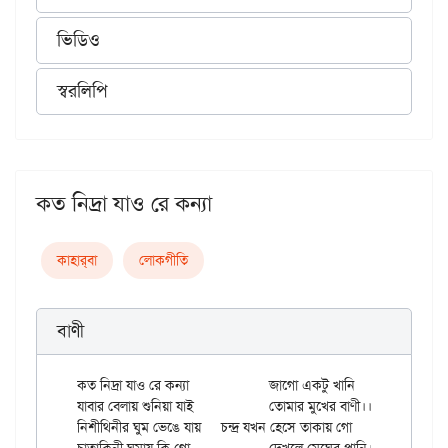
ভিডিও
স্বরলিপি
কত নিদ্রা যাও রে কন্যা
কাহার্‌বা
লোকগীতি
বাণী
কত নিদ্রা যাও রে কন্যা		জাগো একটু খানি

যাবার বেলায় শুনিয়া যাই		তোমার মুখের বাণী।।

নিশীথিনীর ঘুম ভেঙে যায়	চন্দ্র যখন হেসে তাকায় গো
