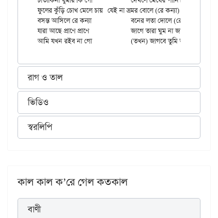
চাতাকিনী ঘুমায় কি গো		দেখলে মেঘের পানি।।

ফুলের কুঁড়ি চোখ মেলে চায়	যেই না ভ্রমর বোলে (রে কন্যা)

বসন্ত আসিলে রে কন্যা		বনের লতা দোলে (রে কন্যা)

যারা আছে প্রাণে প্রাণে		জাগে তারা ঘুম না জানে

রাগ ও তাল
ভিডিও
স্বরলিপি
কাল কাল ক’রে গেল কতকাল
বাণী