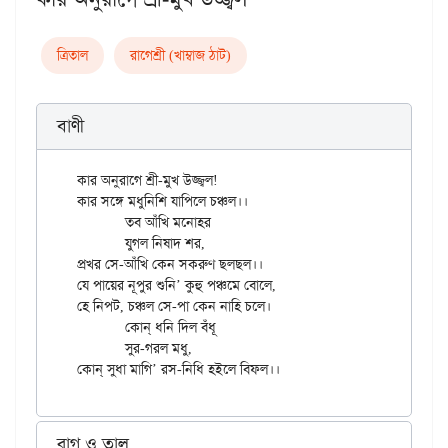
ত্রিতাল
রাগেশ্রী (খাম্বাজ ঠাট)
বাণী
কার অনুরাগে শ্রী-মুখ উজ্জ্বল!

কার সঙ্গে মধুনিশি যাপিলে চঞ্চল।।

	তব আঁখি মনোহর

	যুগল নিষাদ শর,

প্রখর সে-আঁখি কেন সকরুণ ছলছল।।

যে পায়ের নূপুর শুনি’ কুহু পঞ্চমে বোলে,

হে নিপট, চঞ্চল সে-পা কেন নাহি চলে।

	কোন্ ধনি দিল বঁধূ

	সুর-গরল মধু,

রাগ ও তাল