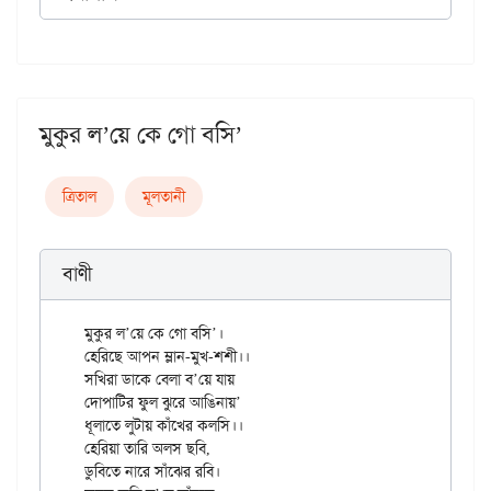
মুকুর ল’য়ে কে গো বসি’
ত্রিতাল
মূলতানী
বাণী
মুকুর ল’য়ে কে গো বসি’।

হেরিছে আপন ম্লান-মুখ-শশী।।

সখিরা ডাকে বেলা ব’য়ে যায়

দোপাটির ফুল ঝুরে আঙিনায়’

ধূলাতে লুটায় কাঁখের কলসি।।

হেরিয়া তারি অলস ছবি,

ডুবিতে নারে সাঁঝের রবি।
