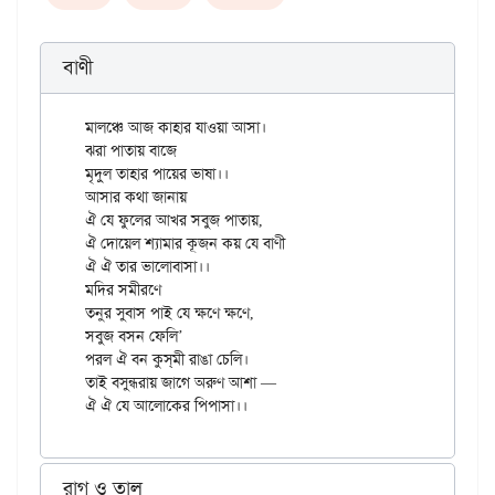
বাণী
মালঞ্চে আজ কাহার যাওয়া আসা।

ঝরা পাতায় বাজে

মৃদুল তাহার পায়ের ভাষা।।

আসার কথা জানায়

ঐ যে ফুলের আখর সবুজ পাতায়,

ঐ দোয়েল শ্যামার কূজন কয় যে বাণী

ঐ ঐ তার ভালোবাসা।।

মদির সমীরণে

তনুর সুবাস পাই যে ক্ষণে ক্ষণে,

সবুজ বসন ফেলি’

পরল ঐ বন কুস্‌মী রাঙা চেলি।

তাই বসুন্ধরায় জাগে অরুণ আশা —

রাগ ও তাল