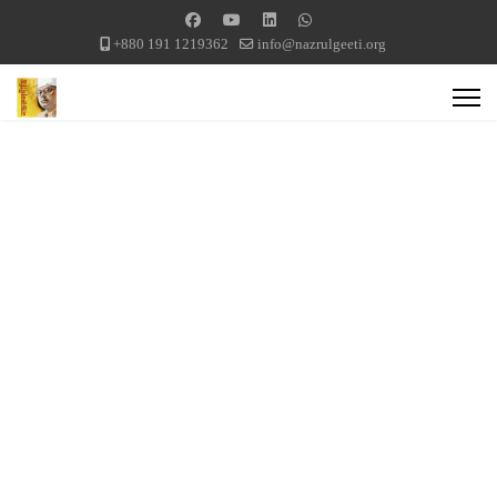
+880 191 1219362
info@nazrulgeeti.org