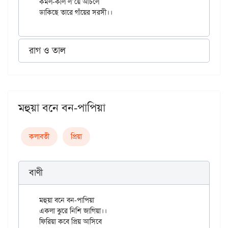
কমল-কলি ল’য়ে আঁচলে

রাগ ও তাল
মহুয়া বনে বন-পাপিয়া
কলাবতী
প্রিয়া
বাণী
মহুয়া বনে বন-পাপিয়া

একলা ঝুরে নিশি জাগিয়া।।

ফিরিয়া কবে প্রিয় আসিবে
