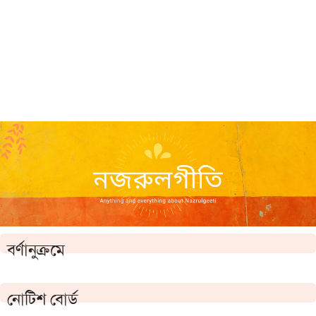
বর্ণানুক্রমে
নোটিশ বোর্ড