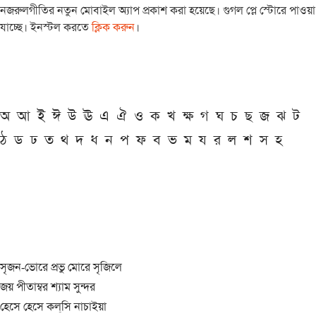
নজরুলগীতির নতুন মোবাইল অ্যাপ প্রকাশ করা হয়েছে। গুগল প্লে স্টোরে পাওয়া
যাচ্ছে। ইনস্টল করতে
ক্লিক করুন
।
অ
আ
ই
ঈ
উ
ঊ
এ
ঐ
ও
ক
খ
ক্ষ
গ
ঘ
চ
ছ
জ
ঝ
ট
ঠ
ড
ঢ
ত
থ
দ
ধ
ন
প
ফ
ব
ভ
ম
য
র
ল
শ
স
হ
সৃজন-ভোরে প্রভু মোরে সৃজিলে
জয় পীতাম্বর শ্যাম সুন্দর
হেসে হেসে কল্‌সি নাচাইয়া