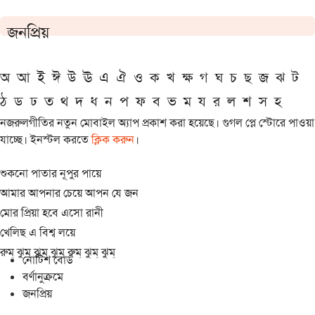
জনপ্রিয়
অ
আ
ই
ঈ
উ
ঊ
এ
ঐ
ও
ক
খ
ক্ষ
গ
ঘ
চ
ছ
জ
ঝ
ট
ঠ
ড
ঢ
ত
থ
দ
ধ
ন
প
ফ
ব
ভ
ম
য
র
ল
শ
স
হ
নজরুলগীতির নতুন মোবাইল অ্যাপ প্রকাশ করা হয়েছে। গুগল প্লে স্টোরে পাওয়া
যাচ্ছে। ইনস্টল করতে
ক্লিক করুন
।
শুকনো পাতার নূপুর পায়ে
আমার আপনার চেয়ে আপন যে জন
মোর প্রিয়া হবে এসো রানী
খেলিছ এ বিশ্ব লয়ে
রুম্ ঝুম্ ঝুম্ ঝুম্ রুম্ ঝুম্ ঝুম্
নোটিশ বোর্ড
বর্ণানুক্রমে
জনপ্রিয়