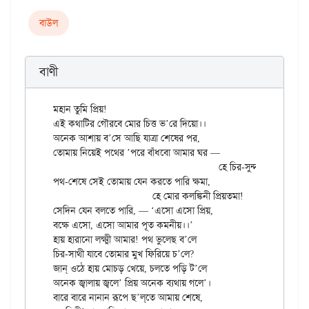
বাউল
বাণী
মহান তুমি প্রিয়!

এই কথাটির গৌরবে মোর চিত্ত ভ’রে দিয়ো।।

অনেক আশায় ব’সে আছি যাত্রা শেষের পর,

তোমায় নিয়েই পথের ’পরে বাঁধবো আমার ঘর —

					হে চির-সুন্দর!

পথ-শেষে সেই তোমায় যেন করতে পারি ক্ষমা,

			হে মোর কলঙ্কিনী প্রিয়তমা!

সেদিন যেন বলতে পারি, — ‘এসো এসো প্রিয়,

বক্ষে এসো, এসো আমার পূত কমনীয়।।’

হায় হারানো লক্ষ্মী আমার! পথ ভুলেছ ব’লে

চির-সাথী যাবে তোমার মুখ ফিরিয়ে চ’লে?

জান্ ওঠে হায় মোচড় খেয়ে, চলতে পড়ি ট’লে

অনেক জ্বালায় জ্বলে’ প্রিয় অনেক ব্যথায় গলে’।

বারে বারে নানান রূপে ছ’ল্‌তে আমায় শেষে,
