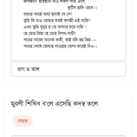
কলঙ্কিনী! হাতছানি দাও সকল পথে এসে,

			কুটিল হাসি হেসে।।

ব্যথায় আরো ব্যথা হানাই যে সে!

তুমি কি চাও তোমার মতই কলঙ্কী এই আমি?

এখন তুমি সুদূর হ’তে আসবে ঘরে নামি’।

হে মোর প্রিয়া হে মোর বিপথ-গামী!

পথের আজো অনেক বাকী, তাই যদি হয় প্রিয় —

রাগ ও তাল
মুরলী শিখিব ব'লে এসেছি কদম্ব তলে
ফের্‌তা