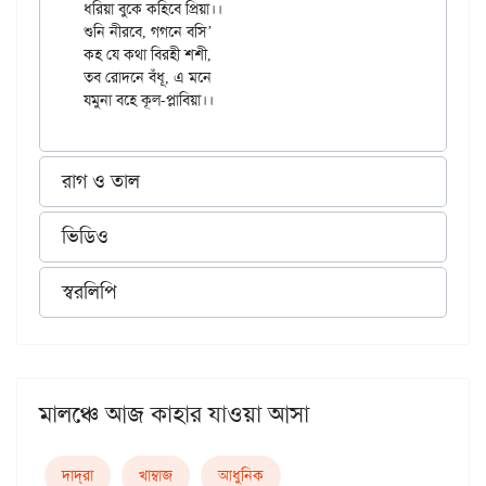
ধরিয়া বুকে কহিবে প্রিয়া।।

শুনি নীরবে, গগনে বসি’

কহ যে কথা বিরহী শশী,

তব রোদনে বঁধূ, এ মনে

রাগ ও তাল
ভিডিও
স্বরলিপি
মালঞ্চে আজ কাহার যাওয়া আসা
দাদ্‌রা
খাম্বাজ
আধুনিক