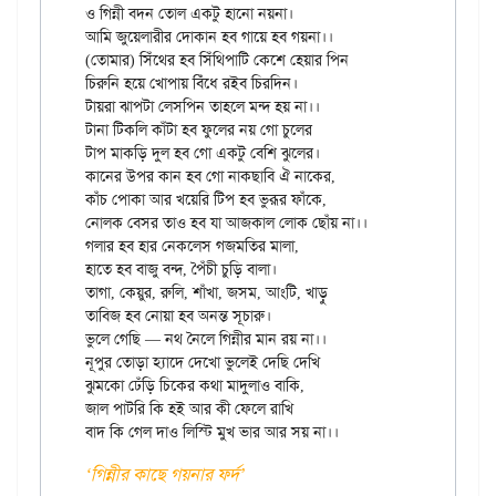
ও গিন্নী বদন তোল একটু হানো নয়না।

আমি জুয়েলারীর দোকান হব গায়ে হব গয়না।।

(তোমার) সিঁথের হব সিঁথিপাটি কেশে হেয়ার পিন

চিরুনি হয়ে খোপায় বিঁধে রইব চিরদিন।

টায়রা ঝাপটা লেসপিন তাহলে মন্দ হয় না।।

টানা টিকলি কাঁটা হব ফুলের নয় গো চুলের

টাপ মাকড়ি দুল হব গো একটু বেশি ঝুলের।

কানের উপর কান হব গো নাকছাবি ঐ নাকের,

কাঁচ পোকা আর খয়েরি টিপ হব ভুরূর ফাঁকে,

নোলক বেসর তাও হব যা আজকাল লোক ছোঁয় না।।

গলার হব হার নেকলেস গজমতির মালা,

হাতে হব বাজু বন্দ, পৈঁচী চুড়ি বালা।

তাগা, কেয়ুর, রুলি, শাঁখা, জসম, আংটি, খাড়ু

তাবিজ হব নোয়া হব অনন্ত সূচারু।

ভুলে গেছি — নথ নৈলে গিন্নীর মান রয় না।।

নূপুর তোড়া হ্যাদে দেখো ভুলেই দেছি দেখি

ঝুমকো ঢেঁড়ি চিকের কথা মাদুলাও বাকি,

জাল পাটরি কি হই আর কী ফেলে রাখি

‘গিন্নীর কাছে গয়নার ফর্দ’