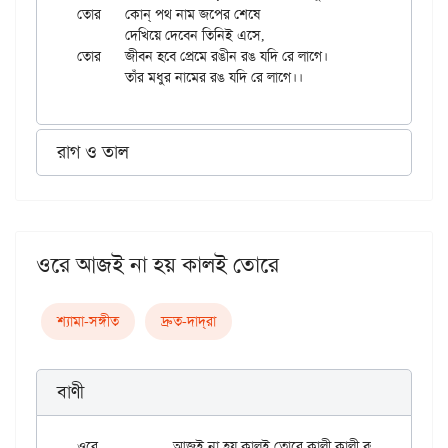
তোর	কোন্ পথ নাম জপের শেষে

	দেখিয়ে দেবেন তিনিই এসে,

তোর	জীবন হবে প্রেমে রঙীন রঙ যদি রে লাগে।

রাগ ও তাল
ওরে আজই না হয় কালই তোরে
শ্যামা-সঙ্গীত
দ্রুত-দাদ্‌রা
বাণী
ওরে		আজই না হয় কালই তোরে কালী কালী বল্‌তে হবে।
