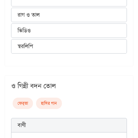
রাগ ও তাল
ভিডিও
স্বরলিপি
ও গিন্নী বদন তোল
ফের্‌তা
হাসির গান
বাণী