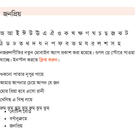
জনপ্রিয়
অ
আ
ই
ঈ
উ
ঊ
এ
ঐ
ও
ক
খ
ক্ষ
গ
ঘ
চ
ছ
জ
ঝ
ট
ঠ
ড
ঢ
ত
থ
দ
ধ
ন
প
ফ
ব
ভ
ম
য
র
ল
শ
স
হ
নজরুলগীতির নতুন মোবাইল অ্যাপ প্রকাশ করা হয়েছে। গুগল প্লে স্টোরে পাওয়া
যাচ্ছে। ইনস্টল করতে
ক্লিক করুন
।
শুকনো পাতার নূপুর পায়ে
আমার আপনার চেয়ে আপন যে জন
মোর প্রিয়া হবে এসো রানী
খেলিছ এ বিশ্ব লয়ে
রুম্ ঝুম্ ঝুম্ ঝুম্ রুম্ ঝুম্ ঝুম্
নোটিশ বোর্ড
বর্ণানুক্রমে
জনপ্রিয়