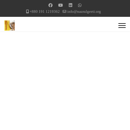
+880 191 1219362
info@nazrulgeeti.org