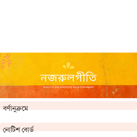
বর্ণানুক্রমে
নোটিশ বোর্ড