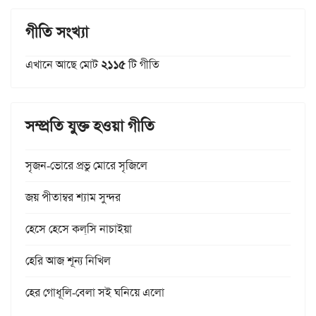
গীতি সংখ্যা
এখানে আছে মোট
২১১৫
টি গীতি
সম্প্রতি যুক্ত হওয়া গীতি
সৃজন-ভোরে প্রভু মোরে সৃজিলে
জয় পীতাম্বর শ্যাম সুন্দর
হেসে হেসে কল্‌সি নাচাইয়া
হেরি আজ শূন্য নিখিল
হের গোধূলি-বেলা সই ঘনিয়ে এলো