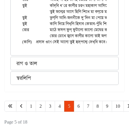
তুই 		কাঁদ্‌বি ধ’রে কালীর চরণ মহাকাল আসিবে যবে।।

		তুই জন্মের আগে ছিলি শিখে মা বল্‌তে মা কালীকে,

তুই 		ভুল্‌লি আদি-জননীকে দু’দিন মা পেয়ে ভবে।।

তুই 		কালি দিয়ে লিখ্‌লি হিসাব কেতাব-পুঁথি শিখ্‌লি পড়া,

তোর		মাঠে ফসল ফুল্ ফুটালো কালো মেঘের কালি-ঝরা।

		তোর চোখে জ্বলে কালীর কালো তাই জগতে দেখিস্ আলো,

রাগ ও তাল
স্বরলিপি
1
2
3
4
5
6
7
8
9
10
Page 5 of 18