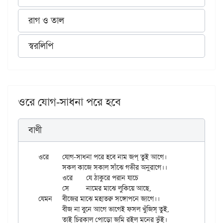
রাগ ও তাল
স্বরলিপি
ওরে যোগ-সাধনা পরে হবে
বাণী
ওরে	যোগ-সাধনা পরে হবে নাম জপ্ তুই আগে।

	সকল কাজে সকাল সাঁঝে গভীর অনুরাগে।।

	ওরে	যে ঠাকুরে পরান যাচে

	সে	নামের মাঝে লুকিয়ে আছে,

যেমন	বীজের মাঝে মহাতরু সঙ্গোপনে জাগে।।

	বীজ না বুনে আগে ভাগেই ফসল খুঁজিস্ তুই,

	তাই চিরকাল পোড়ো জমি রইল মনের ভুঁই।
