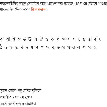
নজরুলগীতির নতুন মোবাইল অ্যাপ প্রকাশ করা হয়েছে। গুগল প্লে স্টোরে পাওয়া
যাচ্ছে। ইনস্টল করতে
ক্লিক করুন
।
অ
আ
ই
ঈ
উ
ঊ
এ
ঐ
ও
ক
খ
ক্ষ
গ
ঘ
চ
ছ
জ
ঝ
ট
ঠ
ড
ঢ
ত
থ
দ
ধ
ন
প
ফ
ব
ভ
ম
য
র
ল
শ
স
হ
সৃজন-ভোরে প্রভু মোরে সৃজিলে
জয় পীতাম্বর শ্যাম সুন্দর
হেসে হেসে কল্‌সি নাচাইয়া