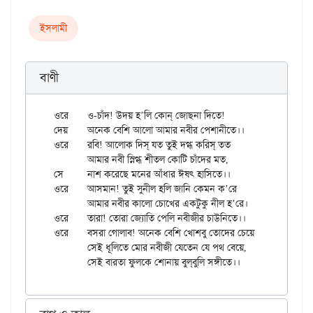
ইসলামী
বাণী
ওরে	ও-চাঁদ! উদয় হ’লি কোন্ জোছনা দিতে!

দেয়	অনেক বেশি আলো আমার নবীর পেশানীতে।।

ওরে	রবি! আলোক দিস্ যত তুই দগ্ধ করিস্ তত

	আমার নবী স্নিগ্ধ শীতল কোটি চাঁদের মত,

সে	নাশ করেছে মনের আঁধার ঈষৎ হাসিতে।।

ওরে	আসমান! তুই সুনীল হলি জানি কেমন ক’রে

	আমার নবীর কালো চোখের একটুকু নীল হ’রে।

ওরে	তারা! তোরা জ্যোতি পেলি নবীজীর চাউনিতে।।

ওরে	বসরা গোলাব! অনেক বেশি খোশবু তোদের চেয়ে

	সেই ধূলিতে মোর নবীজী যেতেন যে পথ বেয়ে,
