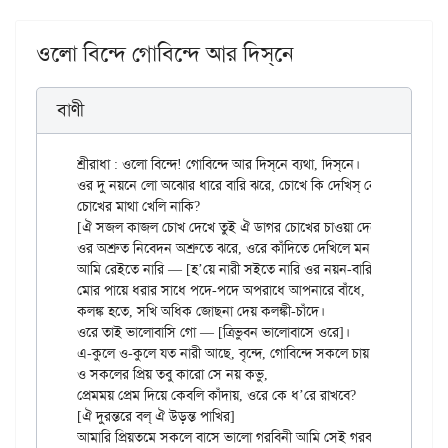
ওলো বিন্দে গোবিন্দে আর দিস্‌নে
বাণী
শ্রীরাধা : ওলো বিন্দে! গোবিন্দে আর দিস্‌নে ব্যথা, দিস্‌নে।

ওর দু নয়নে লো অঝোর ধারে বারি ঝরে, চোখে কি দেখিস্ নে?

চোখের মাথা খেলি নাকি?

[ঐ সজল কাজল চোখ দেখে তুই ঐ ডাগর চোখের চাওয়া দেখে তুই]

ওর অশ্রুত নিবেদন অশ্রুতে ঝরে, ওরে কাঁদিতে দেখিলে মন কেমন করে।

আমি রেইতে নারি — [হ’য়ে নারী সইতে নারি ওর নয়ন-বারি]।

মোর পায়ে ধরার সাধে পদে-পদে অপরাধে আপনারে বাঁধে,

কলঙ্ক হতে, সখি অধিক জোছনা দেয় কলঙ্কী-চাঁদে।

ওরে তাই ভালোবাসি গো — [ত্রিভুবন ভালোবাসে ওরে]।

এ-কুলে ও-কুলে যত নারী আছে, বৃন্দে, গোবিন্দে সকলে চায় —

ও সকলের প্রিয় তবু কারো সে নয় কভু,

প্রেমময় প্রেম দিয়ে কেবলি কাঁদায়, ওরে কে ধ’রে রাখবে?

[ঐ দুরন্তরে বল্ ঐ উড়ন্ত পাখির]

আমারি প্রিয়তমে সকলে বাসে ভালো গরবিনী আমি সেই গরব-ভরে।
