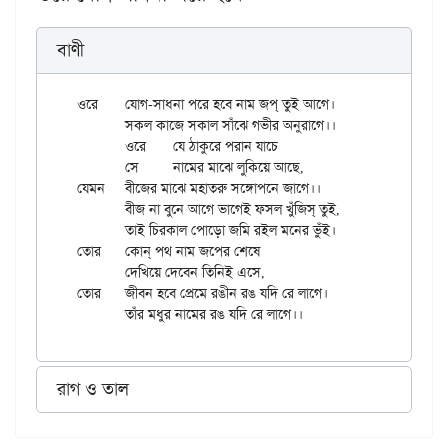
বাণী
ওরে	যোগ-সাধনা পরে হবে নাম জপ্ তুই আগে।

	সকল কাজে সকাল সাঁঝে গভীর অনুরাগে।।

	ওরে	যে ঠাকুরে পরান যাচে

	সে	নামের মাঝে লুকিয়ে আছে,

যেমন	বীজের মাঝে মহাতরু সঙ্গোপনে জাগে।।

	বীজ না বুনে আগে ভাগেই ফসল খুঁজিস্ তুই,

	তাই চিরকাল পোড়ো জমি রইল মনের ভুঁই।

তোর	কোন্ পথ নাম জপের শেষে

	দেখিয়ে দেবেন তিনিই এসে,

তোর	জীবন হবে প্রেমে রঙীন রঙ যদি রে লাগে।

রাগ ও তাল