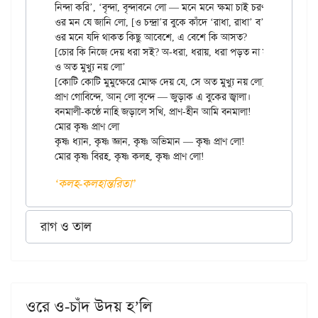
নিন্দা করি’, ‘বৃন্দা, বৃন্দাবনে লো — মনে মনে ক্ষমা চাই চরণ ধ’রে।

ওর মন যে জানি লো, [ও চন্দ্রা’র বুকে কাঁদে ‘রাধা, রাধা’ ব’লে]

ওর মনে যদি থাকত কিছু আবেশে, এ বেশে কি আসত?

[চোর কি নিজে দেয় ধরা সই? অ-ধরা, ধরায়, ধরা পড়ত না সই]

ও অত মুখ্যু নয় লো’

[কোটি কোটি মুমুক্ষেরে মোক্ষ দেয় যে, সে অত মুখ্যু নয় লো]

প্রাণ গোবিন্দে, আন্ লো বৃন্দে — জুড়াক এ বুকের জ্বালা।

বনমালী-কণ্ঠে নাহি জড়ালে সখি, প্রাণ-হীন আমি বনমালা!

মোর কৃষ্ণ প্রাণ লো

কৃষ্ণ ধ্যান, কৃষ্ণ জ্ঞান, কৃষ্ণ অভিমান — কৃষ্ণ প্রাণ লো!

‌‘কলহ-কলহান্তরিতা’
রাগ ও তাল
ওরে ও-চাঁদ উদয় হ’লি