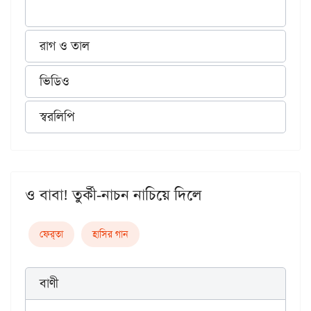
রাগ ও তাল
ভিডিও
স্বরলিপি
ও বাবা! তুর্কী-নাচন নাচিয়ে দিলে
ফের্‌তা
হাসির গান
বাণী