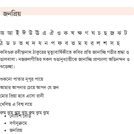
জনপ্রিয়
অ
আ
ই
ঈ
উ
ঊ
এ
ঐ
ও
ক
খ
ক্ষ
গ
ঘ
চ
ছ
জ
ঝ
ট
ঠ
ড
ঢ
ত
থ
দ
ধ
ন
প
ফ
ব
ভ
ম
য
র
ল
শ
স
হ
কবিগুরু রবীন্দ্রনাথ ঠাকুরের মৃত্যুবার্ষিকীতে কবির প্রতি জানাচ্ছি গভীর শ্রদ্ধা ও
ভালবাসা। নজরুলগীতির সকল শুভানুধ্যায়ীকে জানাচ্ছি প্রাণঢালা অভিনন্দন ও
শুভেচ্ছা।
শুকনো পাতার নূপুর পায়ে
আমার আপনার চেয়ে আপন যে জন
মোর প্রিয়া হবে এসো রানী
খেলিছ এ বিশ্ব লয়ে
রুম্ ঝুম্ ঝুম্ ঝুম্ রুম্ ঝুম্ ঝুম্
নোটিশ বোর্ড
বর্ণানুক্রমে
জনপ্রিয়