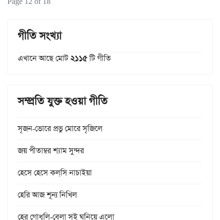
Page 12 of 18
গীতি সংখ্যা
এখানে আছে মোট
২১১৫
টি গীতি
সম্প্রতি যুক্ত হওয়া গীতি
সৃজন-ভোরে প্রভু মোরে সৃজিলে
জয় পীতাম্বর শ্যাম সুন্দর
হেসে হেসে কল্‌সি নাচাইয়া
হেরি আজ শূন্য নিখিল
হের গোধূলি-বেলা সই ঘনিয়ে এলো