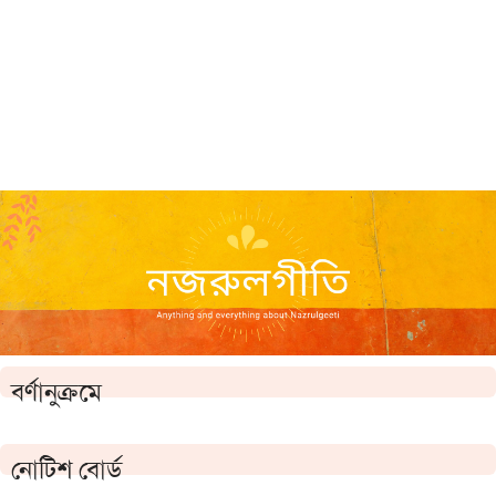
বর্ণানুক্রমে
নোটিশ বোর্ড