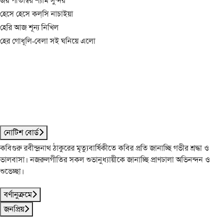
জয় পীতাম্বর শ্যাম সুন্দর
হেসে হেসে কল্‌সি নাচাইয়া
হেরি আজ শূন্য নিখিল
হের গোধূলি-বেলা সই ঘনিয়ে এলো
নোটিশ বোর্ড
কবিগুরু রবীন্দ্রনাথ ঠাকুরের মৃত্যুবার্ষিকীতে কবির প্রতি জানাচ্ছি গভীর শ্রদ্ধা ও
ভালবাসা। নজরুলগীতির সকল শুভানুধ্যায়ীকে জানাচ্ছি প্রাণঢালা অভিনন্দন ও
শুভেচ্ছা।
বর্ণানুক্রমে
জনপ্রিয়