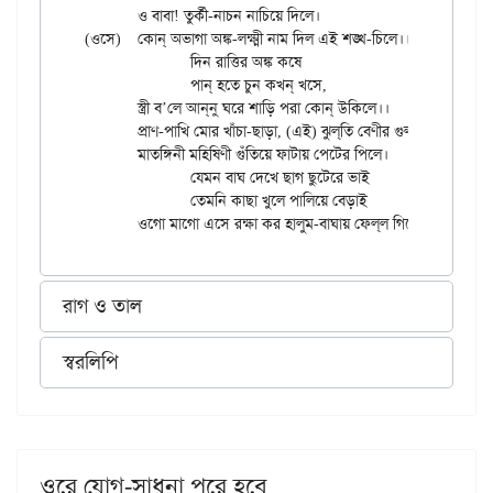
	ও বাবা! তুর্কী-নাচন নাচিয়ে দিলে।

(ওসে)	কোন্ অভাগা অঙ্ক-লক্ষ্মী নাম দিল এই শঙ্খ-চিলে।।

		দিন রাত্তির অঙ্ক কষে

		পান্ হতে চুন কখন্ খসে,

	স্ত্রী ব’লে আন্‌নু ঘরে শাড়ি পরা কোন্ উকিলে।।

	প্রাণ-পাখি মোর খাঁচা-ছাড়া, (এই) ঝুল্‌তি বেণীর গুল্‌তি ঢিলে’

	মাতঙ্গিনী মহিষিণী গুঁতিয়ে ফাটায় পেটের পিলে।

		যেমন বাঘ দেখে ছাগ ছুটেরে ভাই

		তেমনি কাছা খুলে পালিয়ে বেড়াই

রাগ ও তাল
স্বরলিপি
ওরে যোগ-সাধনা পরে হবে