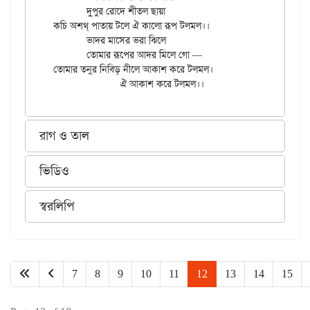
	দুপুর রোদে শীতল ছায়া

কচি অশথ্‌ পাতায় টলে ঐ কালো রূপ টলমল।।

	ভাদর মাসের ভরা ঝিলে

	তোমার রূপের আদর মিলে গো —

তোমার তনুর নিবিড় নীলে আকাশ করে টলমল।

রাগ ও তাল
ভিডিও
স্বরলিপি
7
8
9
10
11
12
13
14
15