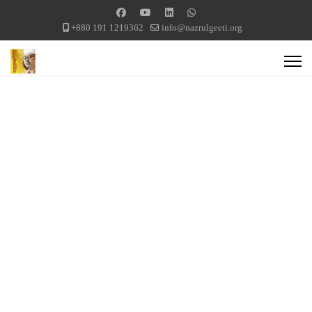
+880 191 1219362
info@nazrulgeeti.org