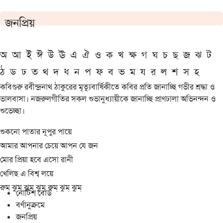
জনপ্রিয়
অ
আ
ই
ঈ
উ
ঊ
এ
ঐ
ও
ক
খ
ক্ষ
গ
ঘ
চ
ছ
জ
ঝ
ট
ঠ
ড
ঢ
ত
থ
দ
ধ
ন
প
ফ
ব
ভ
ম
য
র
ল
শ
স
হ
কবিগুরু রবীন্দ্রনাথ ঠাকুরের মৃত্যুবার্ষিকীতে কবির প্রতি জানাচ্ছি গভীর শ্রদ্ধা ও
ভালবাসা। নজরুলগীতির সকল শুভানুধ্যায়ীকে জানাচ্ছি প্রাণঢালা অভিনন্দন ও
শুভেচ্ছা।
শুকনো পাতার নূপুর পায়ে
আমার আপনার চেয়ে আপন যে জন
মোর প্রিয়া হবে এসো রানী
খেলিছ এ বিশ্ব লয়ে
রুম্ ঝুম্ ঝুম্ ঝুম্ রুম্ ঝুম্ ঝুম্
নোটিশ বোর্ড
বর্ণানুক্রমে
জনপ্রিয়