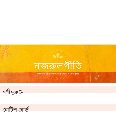
বর্ণানুক্রমে
নোটিশ বোর্ড