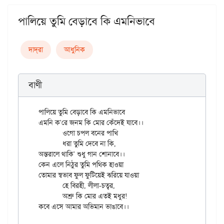
পালিয়ে তুমি বেড়াবে কি এমনিভাবে
দাদ্‌রা
আধুনিক
বাণী
পালিয়ে তুমি বেড়াবে কি এমনিভাবে

এমনি ক'রে জনম কি মোর কেঁদেই যাবে।।

	ওগো চপল বনের পাখি

	ধরা তুমি দেবে না কি,

অন্তরালে থাকি' শুধু গান শোনাবে।।

কেন এলে নিঠুর তুমি পথিক হাওয়া

তোমার স্বভাব ফুল ফুটিয়েই ঝরিয়ে যাওয়া

	হে বিরহী, লীলা-চত্বর,

	অশ্রু কি মোর এতই মধুর!
