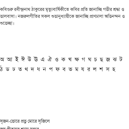
কবিগুরু রবীন্দ্রনাথ ঠাকুরের মৃত্যুবার্ষিকীতে কবির প্রতি জানাচ্ছি গভীর শ্রদ্ধা ও
ভালবাসা। নজরুলগীতির সকল শুভানুধ্যায়ীকে জানাচ্ছি প্রাণঢালা অভিনন্দন ও
শুভেচ্ছা।
অ
আ
ই
ঈ
উ
ঊ
এ
ঐ
ও
ক
খ
ক্ষ
গ
ঘ
চ
ছ
জ
ঝ
ট
ঠ
ড
ঢ
ত
থ
দ
ধ
ন
প
ফ
ব
ভ
ম
য
র
ল
শ
স
হ
সৃজন-ভোরে প্রভু মোরে সৃজিলে