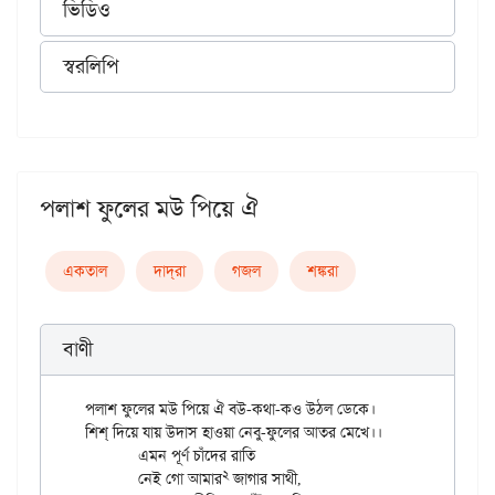
ভিডিও
স্বরলিপি
পলাশ ফুলের মউ পিয়ে ঐ
একতাল
দাদ্‌রা
গজল
শঙ্করা
বাণী
পলাশ ফুলের মউ পিয়ে ঐ বউ-কথা-কও উঠ্ল ডেকে।

শিশ্ দিয়ে যায় উদাস হাওয়া নেবু-ফুলের আতর মেখে।।

	এমন পূর্ণ চাঁদের রাতি

২
	নেই গো আমার
 জাগার সাথী,
