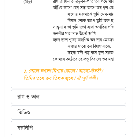
(প্রভু)		রাখ এ মিনতি ত্রিভুবন-পতি তব পদে মতি।

		আঁখির আগে যেন সদা জাগে তব ধ্রুব-জ্যোতি।।

			সংসার মরুমাঝে তুমি মেঘ-মায়া,

			বিষাদ-শোক তাপে তুমি তরু-ছায়া,

		সান্ত্বনা দাতা তুমি দুঃখ ত্রাতা অগতির গতি।।

		জননীর মত আছ ঊর্ধ্বে জাগি

১
		জলে স্থলে শূন্যে অগণিত তব দান মোদের লাগি
।

			ঝঞ্ঝার মাঝে তব বিষাণ বাজে,

			সহসা ঢলি পড় বনে ফুল-সাজে,

১. দোলে কালো নিশার কোলে / আলো-উষসী /
তিমির তলে তব তিলক জ্বলে / ঐ পূর্ণ শশী।
রাগ ও তাল
ভিডিও
স্বরলিপি