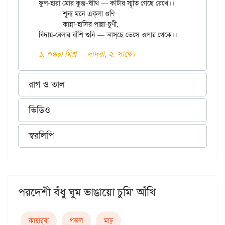
ফুল-হারা মোর কুঞ্জ-বীথি — কাঁটার স্মৃতি গেছে রেখে।।

	শূন্য মনে এক্‌লা গুণি

	কান্না-হাসির পান্না-চুণী,

১. শঙ্করা মিশ্র — দাদ্‌রা, ২. সাথে।
রাগ ও তাল
ভিডিও
স্বরলিপি
পরদেশী বঁধু ঘুম ভাঙায়ো চুমি' আঁখি
কাহার্‌বা
গজল
মাঢ়