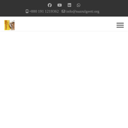
+880 191 1219362
info@nazrulgeeti.org