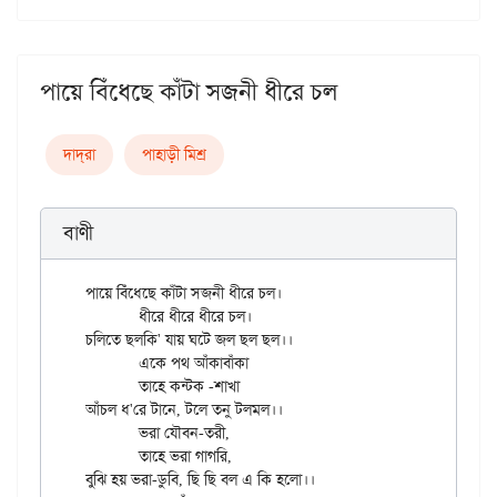
পায়ে বিঁধেছে কাঁটা সজনী ধীরে চল
দাদ্‌রা
পাহাড়ী মিশ্র
বাণী
পায়ে বিঁধেছে কাঁটা সজনী ধীরে চল।

	ধীরে ধীরে ধীরে চল।

চলিতে ছলকি' যায় ঘটে জল ছল ছল।।

	একে পথ আঁকাবাঁকা

	তাহে কন্টক -শাখা

আঁচল ধ'রে টানে, টলে তনু টলমল।।

	ভরা যৌবন-তরী,

	তাহে ভরা গাগরি,

বুঝি হয় ভরা-ডুবি, ছি ছি বল এ কি হলো।।
