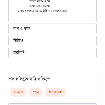
	পথের বাঁকে ও কে

	হাসে ডাগর চোখে,

রাগ ও তাল
ভিডিও
স্বরলিপি
পথ চলিতে যদি চকিতে
কাহার্‌বা
গজল
মিশ্র বারোয়াঁ