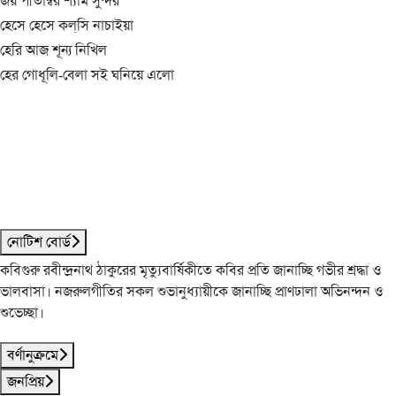
জয় পীতাম্বর শ্যাম সুন্দর
হেসে হেসে কল্‌সি নাচাইয়া
হেরি আজ শূন্য নিখিল
হের গোধূলি-বেলা সই ঘনিয়ে এলো
নোটিশ বোর্ড
কবিগুরু রবীন্দ্রনাথ ঠাকুরের মৃত্যুবার্ষিকীতে কবির প্রতি জানাচ্ছি গভীর শ্রদ্ধা ও
ভালবাসা। নজরুলগীতির সকল শুভানুধ্যায়ীকে জানাচ্ছি প্রাণঢালা অভিনন্দন ও
শুভেচ্ছা।
বর্ণানুক্রমে
জনপ্রিয়