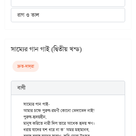
রাগ ও তাল
সাম্যের গান গাই (দ্বিতীয় খন্ড)
দ্রুত-দাদ্‌রা
বাণী
সাম্যের গান গাই-

আমার চক্ষে পুরুষ-রমণী কোনো ভেদাভেদ নাই!

পুরুষ-হৃদয়হীন,

মানুষ করিতে নারী দিল তারে আধেক হৃদয় ঋণ।

ধরায় যাদের যশ ধরে না ক’ অমর মহামানব,
