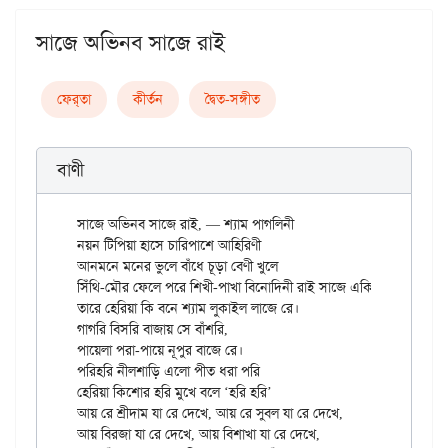
সাজে অভিনব সাজে রাই
ফের্‌তা
কীর্তন
দ্বৈত-সঙ্গীত
বাণী
সাজে অভিনব সাজে রাই, — শ্যাম পাগলিনী

নয়ন টিপিয়া হাসে চারিপাশে আহিরিণী

আনমনে মনের ভুলে বাঁধে চূড়া বেণী খুলে

সিঁথি-মৌর ফেলে পরে শিখী-পাখা বিনোদিনী রাই সাজে একি সাজে রে

তারে হেরিয়া কি বনে শ্যাম লুকাইল লাজে রে।

গাগরি বিসরি বাজায় সে বাঁশরি,

পায়েলা পরা-পায়ে নূপুর বাজে রে।

পরিহরি নীলশাড়ি এলো পীত ধরা পরি

হেরিয়া কিশোর হরি মুখে বলে ‘হরি হরি’

আয় রে শ্রীদাম যা রে দেখে, আয় রে সুবল যা রে দেখে,

আয় বিরজা যা রে দেখে, আয় বিশাখা যা রে দেখে,
