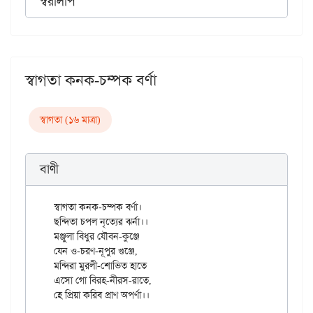
স্বরলিপি
স্বাগতা কনক-চম্পক বর্ণা
স্বাগতা (১৬ মাত্রা)
বাণী
স্বাগতা কনক-চম্পক বর্ণা।

ছন্দিতা চপল নৃত্যের ঝর্না।।

মঞ্জুলা বিধুর যৌবন-কুঞ্জে

যেন ও-চরণ-নূপুর গুঞ্জে,

মন্দিরা মুরলী-শোভিত হাতে

এসো গো বিরহ-নীরস-রাতে,
