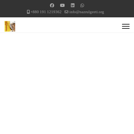
+880 191 1219362
info@nazrulgeeti.org