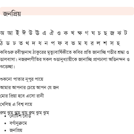
জনপ্রিয়
অ
আ
ই
ঈ
উ
ঊ
এ
ঐ
ও
ক
খ
ক্ষ
গ
ঘ
চ
ছ
জ
ঝ
ট
ঠ
ড
ঢ
ত
থ
দ
ধ
ন
প
ফ
ব
ভ
ম
য
র
ল
শ
স
হ
কবিগুরু রবীন্দ্রনাথ ঠাকুরের মৃত্যুবার্ষিকীতে কবির প্রতি জানাচ্ছি গভীর শ্রদ্ধা ও
ভালবাসা। নজরুলগীতির সকল শুভানুধ্যায়ীকে জানাচ্ছি প্রাণঢালা অভিনন্দন ও
শুভেচ্ছা।
শুকনো পাতার নূপুর পায়ে
আমার আপনার চেয়ে আপন যে জন
মোর প্রিয়া হবে এসো রানী
খেলিছ এ বিশ্ব লয়ে
রুম্ ঝুম্ ঝুম্ ঝুম্ রুম্ ঝুম্ ঝুম্
নোটিশ বোর্ড
বর্ণানুক্রমে
জনপ্রিয়