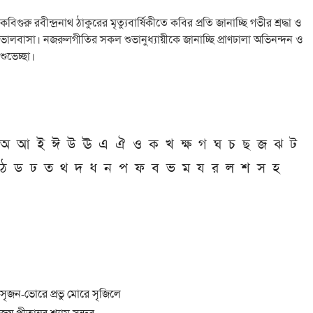
কবিগুরু রবীন্দ্রনাথ ঠাকুরের মৃত্যুবার্ষিকীতে কবির প্রতি জানাচ্ছি গভীর শ্রদ্ধা ও
ভালবাসা। নজরুলগীতির সকল শুভানুধ্যায়ীকে জানাচ্ছি প্রাণঢালা অভিনন্দন ও
শুভেচ্ছা।
অ
আ
ই
ঈ
উ
ঊ
এ
ঐ
ও
ক
খ
ক্ষ
গ
ঘ
চ
ছ
জ
ঝ
ট
ঠ
ড
ঢ
ত
থ
দ
ধ
ন
প
ফ
ব
ভ
ম
য
র
ল
শ
স
হ
সৃজন-ভোরে প্রভু মোরে সৃজিলে