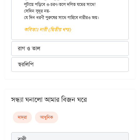
লুটায়ে পড়িবে ও-চরণ-তলে দলিত যমের সাথে!

সেদিন সুদূর নয়-

কবিতাঃ নারী (দ্বিতীয় খন্ড)
রাগ ও তাল
স্বরলিপি
সন্ধ্যা ঘনালো আমার বিজন ঘরে
দাদ্‌রা
আধুনিক
বাণী