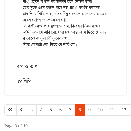
সখি, হেরিনু স্বপনে নব জলধর রসে-ঢলঢল কালা

মোর বুকে এসে কাঁদে, বলে লহ, রাধে, কণ্ঠের বনমালা

তার শিরে শিখি-পাখা, চাঁচর চিকুর দোলে কপোলের কাছে লো

দোলে দোলে দোলে দোলে গো —

সে বাঁশী রেখে পায় মুখপানে চায়, কি যেন ভিক্ষা যাচে।।

আমি দিতে যে নারি লো, যাহা চায় তাহা আমি দিতে যে নারি লো;

ও বোঝে না কুলবতী কুলের বাধা,

রাগ ও তাল
স্বরলিপি
3
4
5
6
7
8
9
10
11
12
Page 8 of 19