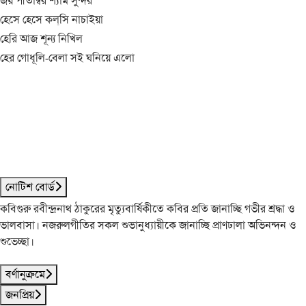
জয় পীতাম্বর শ্যাম সুন্দর
হেসে হেসে কল্‌সি নাচাইয়া
হেরি আজ শূন্য নিখিল
হের গোধূলি-বেলা সই ঘনিয়ে এলো
নোটিশ বোর্ড
কবিগুরু রবীন্দ্রনাথ ঠাকুরের মৃত্যুবার্ষিকীতে কবির প্রতি জানাচ্ছি গভীর শ্রদ্ধা ও
ভালবাসা। নজরুলগীতির সকল শুভানুধ্যায়ীকে জানাচ্ছি প্রাণঢালা অভিনন্দন ও
শুভেচ্ছা।
বর্ণানুক্রমে
জনপ্রিয়