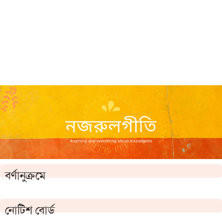
বর্ণানুক্রমে
নোটিশ বোর্ড