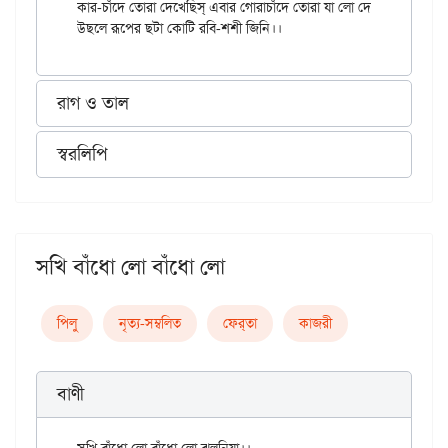
কার-চাঁদে তোরা দেখেছিস্‌ এবার গোরাচাঁদে তোরা যা লো দেখে।

রাগ ও তাল
স্বরলিপি
সখি বাঁধো লো বাঁধো লো
পিলু
নৃত্য-সম্বলিত
ফের্‌তা
কাজরী
বাণী