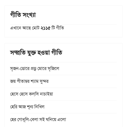
গীতি সংখ্যা
এখানে আছে মোট
২১১৫
টি গীতি
সম্প্রতি যুক্ত হওয়া গীতি
সৃজন-ভোরে প্রভু মোরে সৃজিলে
জয় পীতাম্বর শ্যাম সুন্দর
হেসে হেসে কল্‌সি নাচাইয়া
হেরি আজ শূন্য নিখিল
হের গোধূলি-বেলা সই ঘনিয়ে এলো