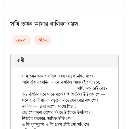
সখি তখন আমার বালিকা বয়স
ফের্‌তা
কীর্তন
বাণী
সখি তখন আমার বালিকা বয়স বেণু শুনেছিনু যবে।

আমি বুঝিনি সেদিন, ডাকে বাশুরিয়া আমারেই বেণু রবে, 

				সখি, আমারেই বেণু রবে।।

তার বাঁশরির সুরে মাঝে মাঝে সখি শিহরিয়া উঠিতাম গো —

মনে হ’ত ঐ সুরের আড়ালে আছে যেন মোর নাম গো।

ডাকিত — ‌‘রাধা জাগো, জাগো প্রিয়া’,

হের গো যমুনা তোমার বিরহে উঠিয়াছে উথলিয়া।।

শিহরিত কলেবর, জাগিত ভীতি গো,

ও কি পূর্বানুরাগ, ও কি প্রথম প্রীতি গো।সখি গো — 
