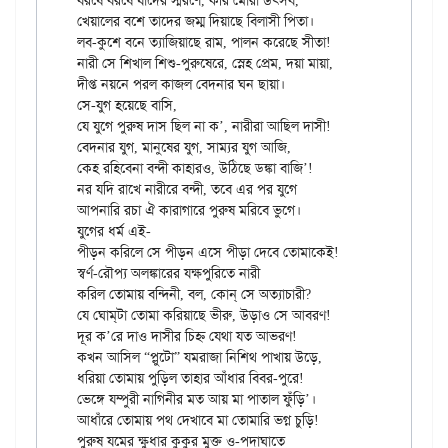
বরষে বরষে যাদের স্মরণে, করি মোরা উৎসব,

খেয়ালের বশে তাদের জম্ম দিয়াছে বিলাসী পিতা।

লব-কুশে বনে ত্যাজিয়াছে রাম, পালন করেছে সীতা!

নারী সে শিখাল শিশু-পুরুষেরে, স্নেহ প্রেম, দয়া মায়া,

দীপ্ত নয়নে পরল কাজল বেদনার ঘন ছায়া।

সে-যুগ হয়েছে বাসি,

যে যুগে পুরুষ দাস ছিল না ক’, নারীরা আছিল দাসী!

বেদনার যুগ, মানুষের যুগ, সাম্যর যুগ আজি,

কেহ রহিবেনা বন্দী কাহারও, উঠিছে ডঙ্কা বাজি’!

নর যদি রাখে নারীরে বন্দী, তবে এর পর যুগে

আপনারি রচা ঐ কারাগারে পুরুষ মরিবে ভুগে।

যুগের ধর্ম এই-

পীড়ন করিলে সে পীড়ন এসে পীড়া দেবে তোমাকেই!

স্বর্ণ-রৌপ্য অলঙ্কারের যক্ষপুরিতে নারী

করিল তোমায় বন্দিনী, বল, কোন্‌ সে অত্যাচারী?

যে ঘোম্‌টা তোমা করিয়াছে ভীরু, উড়াও সে আবরণ!

দূর ক’রে দাও দাসীর চিহ্ন যেথা যত আভরণ!

কখন আসিল “প্লুটো” যমরাজা নিশিথ পাখায় উড়ে,

ধরিয়া তোমায় পুড়িল তাহার আঁধার বিবর-পুরে!

ভেঙ্গে যম্পুরী নাগিনীর মত আয় মা পাতাল ফুঁড়ি’।

আধাঁরে তোমায় পথ দেখাবে মা তোমারি ভগ্ন চুড়ি!

পুরুষ যমের ক্ষুধার কুকুর মুক্ত ও-পদাঘাতে
