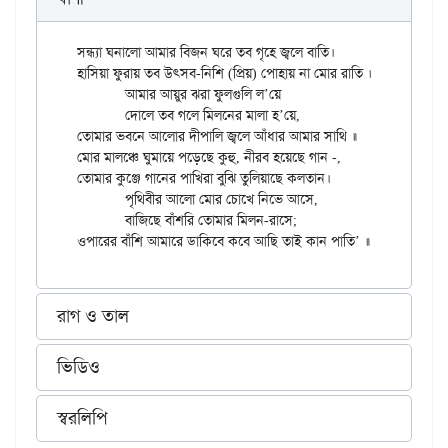
সন্ধ্যা ঘনালো আমার বিজন ঘরে তব গৃহে জ্বলে বাতি।

হাসিয়া ফুরায় তব উৎসব-নিশি (প্রিয়) পোহায় না মোর রাতি ॥

	আমার আয়ুর ঝরা ফুলগুলি ল’য়ে

	দোলে তব গলে মিলনের মালা হ’য়ে,

তোমার ভবনে আলোর দীপালি জ্বলে আঁধার আমার সাথি ॥

মোর মালঞ্চে ঘুমায়ে পড়েছে কুহু, নীরব হয়েছে গান -,

তোমার কুঞ্জে গানের পাখিরা বুঝি তুলিয়াছে কলতান।

	পৃথিবীর আলো মোর চোখে নিভে আসে,

	বাজিছে বাঁশরি তোমার মিলন-রাসে;

রাগ ও তাল
ভিডিও
স্বরলিপি