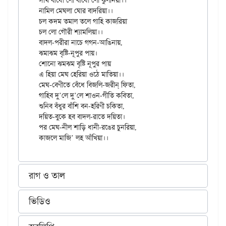
সখি বাঁধো লো বাঁধো লো ঝুলনিয়া।।

নামিল মেঘলা ঘোর বাদরিয়া।।

চল কদম তমাল তলে গাহি কাজরিয়া

চল লো গৌরী শ্যামলিয়া।।

বাদল-পরীরা নাচে গগন-আঙিনায়,

ঝমাঝম বৃষ্টি-নূপুর পায়।

শোনো ঝমঝম বৃষ্টি নূপুর পায়

এ হিয়া মেঘ হেরিয়া ওঠে মাতিয়া।।

মেঘ-বেণীতে বেঁধে বিজলি-জরীন্‌ ফিতা,

গাহিব দু’লে দু’লে শাওন-গীতি কবিতা,

শুনিব বঁধুর বাঁশি বন-হরিণী চকিতা,

দয়িত-বুকে হব বাদল-রাতে দয়িতা।

পর মেঘ-নীল শাড়ি ধানী-রঙের চুনরিয়া,

রাগ ও তাল
ভিডিও