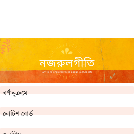
বর্ণানুক্রমে
নোটিশ বোর্ড