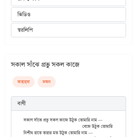
ভিডিও
স্বরলিপি
সকাল সাঁঝে প্রভু সকল কাজে
কাহার্‌বা
ভজন
বাণী
সকাল সাঁঝে প্রভু সকল কাজে উঠুক তোমারি নাম —

				বেজে উঠুক তোমারি নাম।

নিশীথ রাতে তারার মত উঠুক তোমারি নাম —
