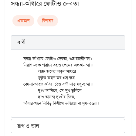
সন্ধ্যা-আঁধারে ফোটাও দেবতা
একতাল
বিলাবল
বাণী
সন্ধ্যা-আঁধারে ফোটাও দেবতা, শুভ্র রজনীগন্ধা।

নিরাশা-শুষ্ক পরানে বহাও প্রেমের অলকানন্দা।।

	অশ্রু-জলের অকূল সায়রে

	ফুটুক কমল তব শুভ্র বরে

বেদনা-আহত কবির চিত্তে বাণী দাও মধু-ছন্দা।।

	দুঃখ আসিলে, সে-দুখ ভুলিলে

	দাও আনন্দ দুঃখীর চিতে,

রাগ ও তাল