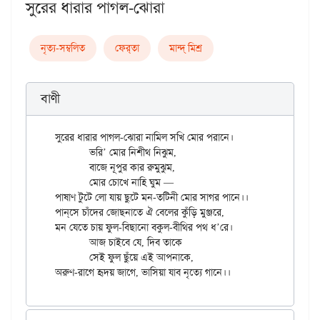
সুরের ধারার পাগল-ঝোরা
নৃত্য-সম্বলিত
ফের্‌তা
মান্দ্‌ মিশ্র
বাণী
সুরের ধারার পাগল-ঝোরা নামিল সখি মোর পরানে।

	ভরি’ মোর নিশীথ নিঝুম,

	বাজে নূপুর কার রুমুঝুম,

	মোর চোখে নাহি ঘুম —

পাষাণ টুটে লো যায় ছুটে মন-তটিনী মোর সাগর পানে।।

পান্‌সে চাঁদের জোছনাতে ঐ বেলের কুঁড়ি মুঞ্জরে,

মন যেতে চায় ফুল-বিছানো বকুল-বীথির পথ ধ’রে।

	আজ চাইবে যে, দিব তাকে

	সেই ফুল ছুঁয়ে এই আপনাকে,
