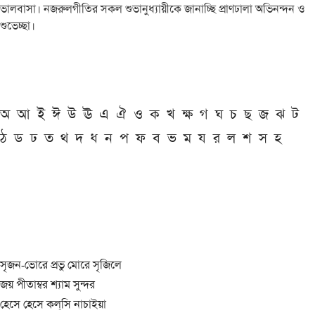
ভালবাসা। নজরুলগীতির সকল শুভানুধ্যায়ীকে জানাচ্ছি প্রাণঢালা অভিনন্দন ও
শুভেচ্ছা।
অ
আ
ই
ঈ
উ
ঊ
এ
ঐ
ও
ক
খ
ক্ষ
গ
ঘ
চ
ছ
জ
ঝ
ট
ঠ
ড
ঢ
ত
থ
দ
ধ
ন
প
ফ
ব
ভ
ম
য
র
ল
শ
স
হ
সৃজন-ভোরে প্রভু মোরে সৃজিলে
জয় পীতাম্বর শ্যাম সুন্দর
হেসে হেসে কল্‌সি নাচাইয়া