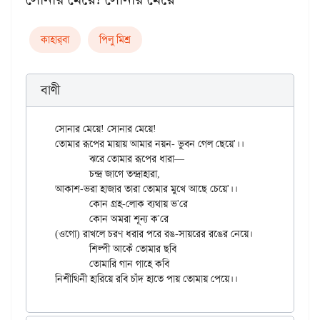
কাহার্‌বা
পিলু মিশ্র
বাণী
সোনার মেয়ে! সোনার মেয়ে!

তোমার রূপের মায়ায় আমার নয়ন- ভুবন গেল ছেয়ে'।।

	ঝরে তোমার রূপের ধারা—

	চন্দ্র জাগে তন্দ্রাহারা,

আকাশ-ভরা হাজার তারা তোমার মুখে আছে চেয়ে'।।

	কোন গ্রহ-লোক ব্যথায় ভ'রে

	কোন অমরা শূন্য ক'রে

(ওগো) রাখলে চরণ ধরার পরে রঙ-সায়রের রঙের নেয়ে।

	শিল্পী আকেঁ তোমার ছবি

	তোমারি গান গাহে কবি
