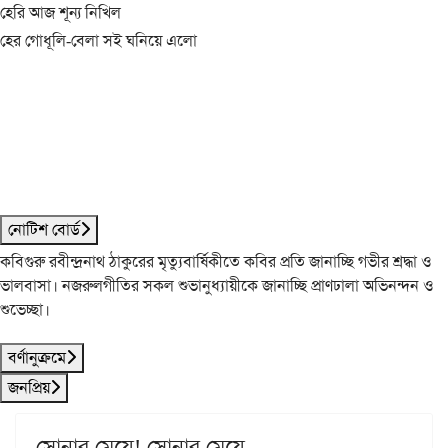
হেরি আজ শূন্য নিখিল
হের গোধূলি-বেলা সই ঘনিয়ে এলো
নোটিশ বোর্ড
কবিগুরু রবীন্দ্রনাথ ঠাকুরের মৃত্যুবার্ষিকীতে কবির প্রতি জানাচ্ছি গভীর শ্রদ্ধা ও
ভালবাসা। নজরুলগীতির সকল শুভানুধ্যায়ীকে জানাচ্ছি প্রাণঢালা অভিনন্দন ও
শুভেচ্ছা।
বর্ণানুক্রমে
জনপ্রিয়
সোনার মেয়ে! সোনার মেয়ে