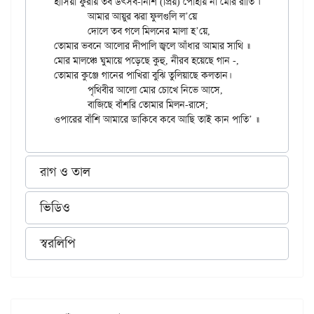
হাসিয়া ফুরায় তব উৎসব-নিশি (প্রিয়) পোহায় না মোর রাতি ॥

	আমার আয়ুর ঝরা ফুলগুলি ল’য়ে

	দোলে তব গলে মিলনের মালা হ’য়ে,

তোমার ভবনে আলোর দীপালি জ্বলে আঁধার আমার সাথি ॥

মোর মালঞ্চে ঘুমায়ে পড়েছে কুহু, নীরব হয়েছে গান -,

তোমার কুঞ্জে গানের পাখিরা বুঝি তুলিয়াছে কলতান।

	পৃথিবীর আলো মোর চোখে নিভে আসে,

	বাজিছে বাঁশরি তোমার মিলন-রাসে;

রাগ ও তাল
ভিডিও
স্বরলিপি