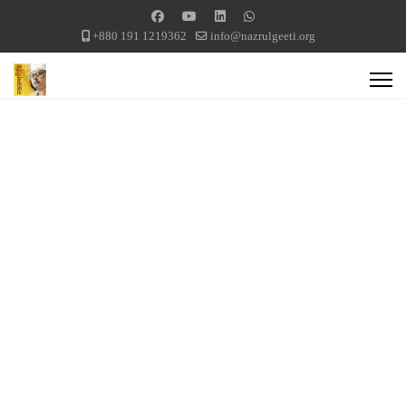
+880 191 1219362
info@nazrulgeeti.org