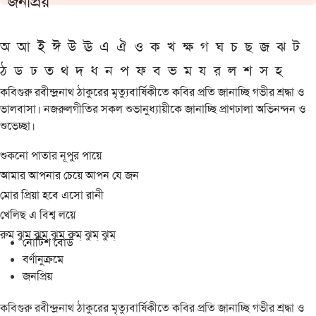
জনপ্রিয়
অ
আ
ই
ঈ
উ
ঊ
এ
ঐ
ও
ক
খ
ক্ষ
গ
ঘ
চ
ছ
জ
ঝ
ট
ঠ
ড
ঢ
ত
থ
দ
ধ
ন
প
ফ
ব
ভ
ম
য
র
ল
শ
স
হ
কবিগুরু রবীন্দ্রনাথ ঠাকুরের মৃত্যুবার্ষিকীতে কবির প্রতি জানাচ্ছি গভীর শ্রদ্ধা ও
ভালবাসা। নজরুলগীতির সকল শুভানুধ্যায়ীকে জানাচ্ছি প্রাণঢালা অভিনন্দন ও
শুভেচ্ছা।
শুকনো পাতার নূপুর পায়ে
আমার আপনার চেয়ে আপন যে জন
মোর প্রিয়া হবে এসো রানী
খেলিছ এ বিশ্ব লয়ে
রুম্ ঝুম্ ঝুম্ ঝুম্ রুম্ ঝুম্ ঝুম্
নোটিশ বোর্ড
বর্ণানুক্রমে
জনপ্রিয়
কবিগুরু রবীন্দ্রনাথ ঠাকুরের মৃত্যুবার্ষিকীতে কবির প্রতি জানাচ্ছি গভীর শ্রদ্ধা ও