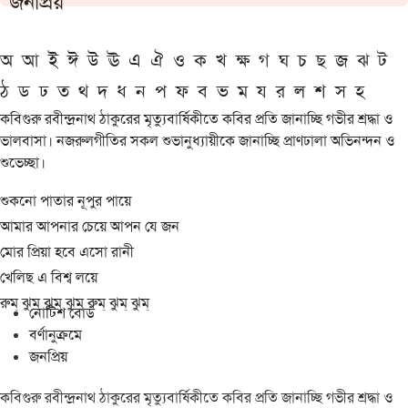
জনপ্রিয়
অ
আ
ই
ঈ
উ
ঊ
এ
ঐ
ও
ক
খ
ক্ষ
গ
ঘ
চ
ছ
জ
ঝ
ট
ঠ
ড
ঢ
ত
থ
দ
ধ
ন
প
ফ
ব
ভ
ম
য
র
ল
শ
স
হ
কবিগুরু রবীন্দ্রনাথ ঠাকুরের মৃত্যুবার্ষিকীতে কবির প্রতি জানাচ্ছি গভীর শ্রদ্ধা ও
ভালবাসা। নজরুলগীতির সকল শুভানুধ্যায়ীকে জানাচ্ছি প্রাণঢালা অভিনন্দন ও
শুভেচ্ছা।
শুকনো পাতার নূপুর পায়ে
আমার আপনার চেয়ে আপন যে জন
মোর প্রিয়া হবে এসো রানী
খেলিছ এ বিশ্ব লয়ে
রুম্ ঝুম্ ঝুম্ ঝুম্ রুম্ ঝুম্ ঝুম্
নোটিশ বোর্ড
বর্ণানুক্রমে
জনপ্রিয়
কবিগুরু রবীন্দ্রনাথ ঠাকুরের মৃত্যুবার্ষিকীতে কবির প্রতি জানাচ্ছি গভীর শ্রদ্ধা ও