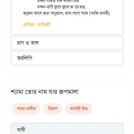
	চন্দন-গন্ধিত মন্দ দখিনা-বায়

	নন্দন-বাণী ফুলে ফুলে ক’য়ে যায়,

নাটকঃ ‘সাবিত্রী’
রাগ ও তাল
স্বরলিপি
শ্যামা তোর নাম যার জপমালা
শ্যামা-সঙ্গীত
ত্রিতাল
বাগেশ্রী মিশ্র
বাণী