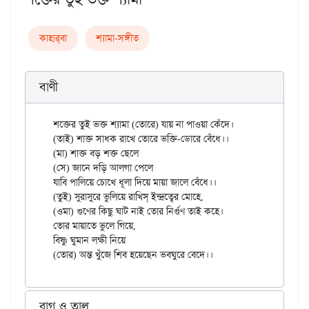
কাহার্‌বা
শ্যামা-সঙ্গীত
বাণী
শক্তের তুই ভক্ত শ্যামা (তোরে) যায় না পাওয়া কেঁদে।

(তাই) শাক্ত সাধক রাখে তোরে ভক্তি-ডোরে বেঁধে।।

(মা) শাক্ত বড় শক্ত ছেলে

(সে) জানে দড়ি আলগা পেলে

যাবি পালিয়ে চোখে ধূলা দিয়ে মায়া জালে বেঁধে।।

(তুই) সুরাসুরে ভুলিয়ে রাখিস্‌ ইন্দ্রত্বের মোহে,

(ওমা) গুণের কিছু ঘাট নাই তোর নির্গুণ তাই কহে।

তোর মায়াতে ভুলে গিয়ে,

বিষ্ণু ঘুমান লক্ষী নিয়ে

রাগ ও তাল