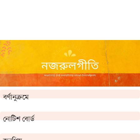
বর্ণানুক্রমে
নোটিশ বোর্ড