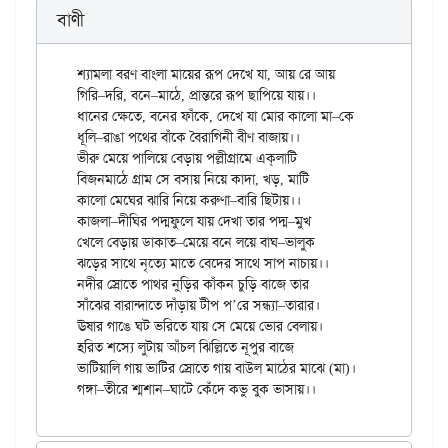
বাণী
শ্যামলা বরণ বাংলা মায়ের রূপ দেখে যা, আয় রে আয়

গিরি–দরি, বনে–মাঠে, প্রান্তরে রূপ ছাপিয়ে যায়।।

ধানের ক্ষেতে, বনের ফাঁকে, দেখে যা মোর কালো মা–কে

ধূলি–রাঙা পথের বাঁকে বৈরাগিনী বীণ বাজায়।।

ভীরু মেয়ে পালিয়ে বেড়ায় পল্লীগ্রামে এক্‌লাটি

বিজনমাঠে গ্রাম সে বসায় নিয়ে কাদা, খড়, মাটি

কালো মেঘের ঝারি নিয়ে করুণা–বারি ছিটায়।।

কাজলা–দীঘির পদ্মফুলে যায় দেখা তার পদ্ম–মুখ

খেলে বেড়ায় ডাকাত–মেয়ে বনে লয়ে বাঘ–ভালুক

ঝড়ের সাথে নৃত্যে মাতে বেদের সাথে সাপ নাচায়।।

নদীর স্রোতে পাথর নুড়ির কাঁকন চুড়ি বাজে তার

সাঁঝের বারান্দাতে দাঁড়ায় টীপ প’রে সন্ধ্যা–তারার।

ঊষার গাঙে ঘট ভরিতে যায় সে মেয়ে ভোর বেলায়।

হরিত শস্যে লুটায় আঁচল ঝিল্লিতে নূপুর বাজে

ভাটিয়ালি গায় ভাটির স্রোতে গায় বাউল মাঠের মাঝে (মা)।
