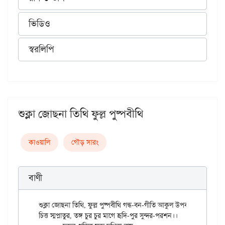
ভিডিও
স্বরলিপি
শুক্লা জোছনা তিথি ফুল্ল পুষ্পবীথি
কাওয়ালি
গৌড় সারং
বাণী
শুক্লা জোছনা তিথি, ফুল্ল পুষ্পবীথি গন্ধ-বন-গীতি আকুল উপবন।

চিত্ত স্মপ্নাতুর, তঙ্গ চুর চুর মাগে হৃদি-পুর সুন্দর-পরশন।।
