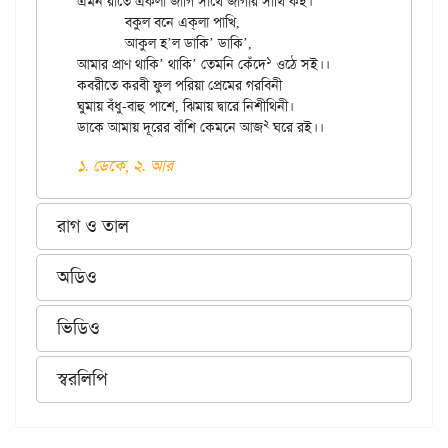
এমন রাতে একলা জাগি সাথে জাগার সাথি কই।

	বকুল বনে এক্‌লা পাখি,

	আকুল হ’ল ডাকি’ ডাকি’,

১
আমার প্রাণ থাকি’ থাকি’ তেমনি কেঁদে
 ওঠে সই।।

কবরীতে করবী ফুল পরিয়া প্রেমের গরবিনী

ঘুমায় বঁধু-বাহু পাশে, ঝিমায় দ্বারে নিশীথিনী।

২
ডাকে আমায় দূরের বাঁশি কেমনে আজ
১. ডেকে, ২. আর
রাগ ও তাল
অডিও
ভিডিও
স্বরলিপি