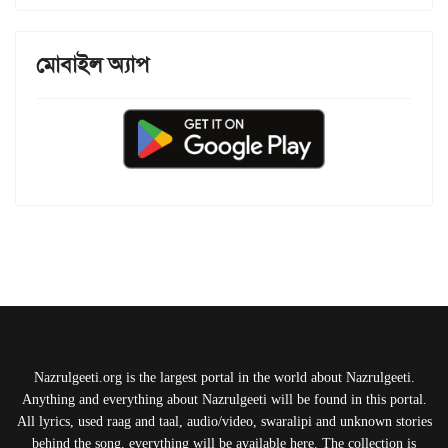
মোবাইল অ্যাপ
Nazrulgeeti.org is the largest portal in the world about Nazrulgeeti.
Anything and everything about Nazrulgeeti will be found in this portal.
All lyrics, used raag and taal, audio/video, swaralipi and unknown stories
behind the song, everything will be available here. The collection is