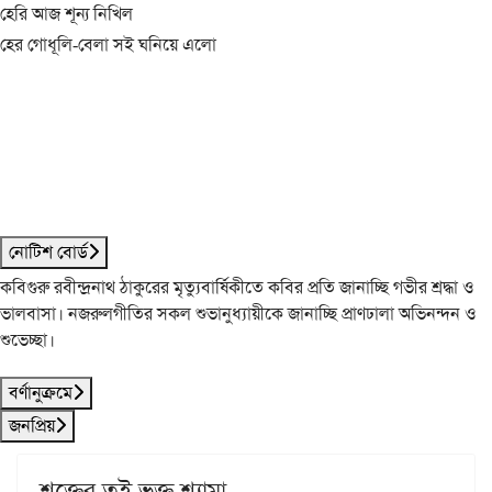
হেরি আজ শূন্য নিখিল
হের গোধূলি-বেলা সই ঘনিয়ে এলো
নোটিশ বোর্ড
কবিগুরু রবীন্দ্রনাথ ঠাকুরের মৃত্যুবার্ষিকীতে কবির প্রতি জানাচ্ছি গভীর শ্রদ্ধা ও
ভালবাসা। নজরুলগীতির সকল শুভানুধ্যায়ীকে জানাচ্ছি প্রাণঢালা অভিনন্দন ও
শুভেচ্ছা।
বর্ণানুক্রমে
জনপ্রিয়
শক্তের তুই ভক্ত শ্যামা