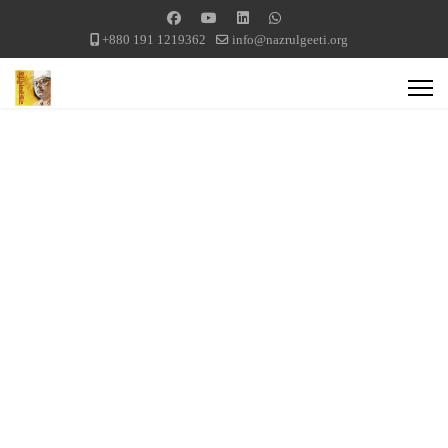
+880 191 1219362
info@nazrulgeeti.org