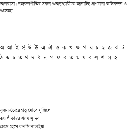
ভালবাসা। নজরুলগীতির সকল শুভানুধ্যায়ীকে জানাচ্ছি প্রাণঢালা অভিনন্দন ও
শুভেচ্ছা।
অ
আ
ই
ঈ
উ
ঊ
এ
ঐ
ও
ক
খ
ক্ষ
গ
ঘ
চ
ছ
জ
ঝ
ট
ঠ
ড
ঢ
ত
থ
দ
ধ
ন
প
ফ
ব
ভ
ম
য
র
ল
শ
স
হ
সৃজন-ভোরে প্রভু মোরে সৃজিলে
জয় পীতাম্বর শ্যাম সুন্দর
হেসে হেসে কল্‌সি নাচাইয়া