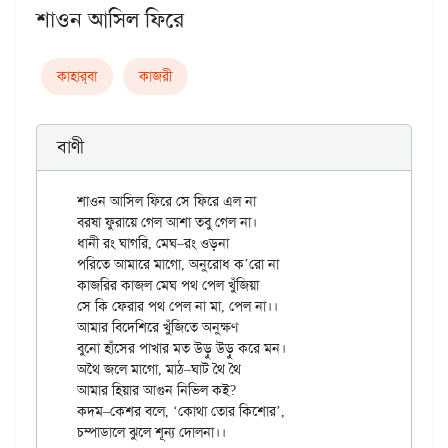
শাওন আসিল ফিরে
কাহার্‌বা
কাজরী
বাণী
শাওন আসিল ফিরে সে ফিরে এল না

বরষা ফুরায়ে গেল আশা তবু গেল না।

ধানী রং ঘাগরি, মেঘ–রং ওড়না

পরিতে আমারে মাগো, অনুরোধ ক’রো না

কাজরির কাজল মেঘ পথ পেল খুঁজিয়া

সে কি ফেরার পথ পেল না মা, পেল না।।

আমার বিদেশিরে খুঁজিতে অনুক্ষণ

বুনো হাঁসের পাখার মত উড়ু উড়ু করে মন।

অথৈ জলে মাগো, মাঠ–ঘাট থৈ থৈ

আমার হিয়ার আগুন নিভিল কই?

কদম–কেশর বলে, ‘কোথা তোর কিশোর’,
