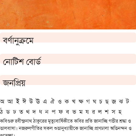
বর্ণানুক্রমে
নোটিশ বোর্ড
জনপ্রিয়
অ
আ
ই
ঈ
উ
ঊ
এ
ঐ
ও
ক
খ
ক্ষ
গ
ঘ
চ
ছ
জ
ঝ
ট
ঠ
ড
ঢ
ত
থ
দ
ধ
ন
প
ফ
ব
ভ
ম
য
র
ল
শ
স
হ
কবিগুরু রবীন্দ্রনাথ ঠাকুরের মৃত্যুবার্ষিকীতে কবির প্রতি জানাচ্ছি গভীর শ্রদ্ধা ও
ভালবাসা। নজরুলগীতির সকল শুভানুধ্যায়ীকে জানাচ্ছি প্রাণঢালা অভিনন্দন ও
শুভেচ্ছা।