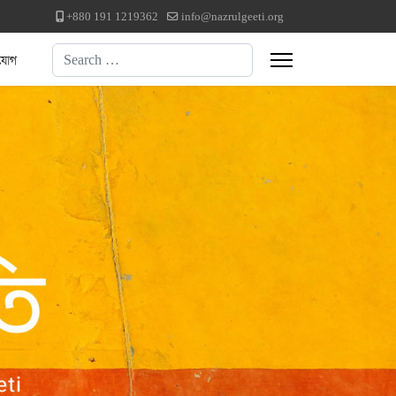
+880 191 1219362
info@nazrulgeeti.org
Search
যোগ