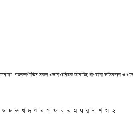
া ও ভালবাসা। নজরুলগীতির সকল শুভানুধ্যায়ীকে জানাচ্ছি প্রাণঢালা অভিনন্দন ও শুভে
ড
ঢ
ত
থ
দ
ধ
ন
প
ফ
ব
ভ
ম
য
র
ল
শ
স
হ