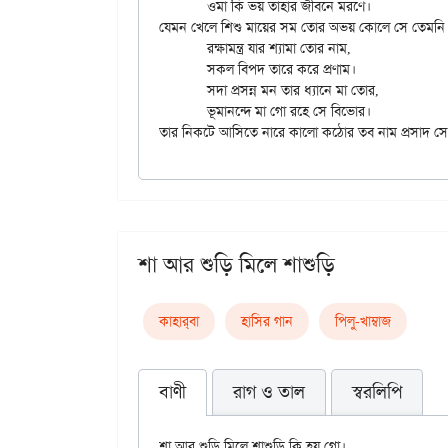
	ওমা কি ভয় তাহার জীবনে মরণে।

যেমন খেলে শিশু মায়ের সম তোর অভয় কোলে সে তেমনি ন
	রক্ষামন্ত্র যার শ্যামা তোর নাম,

	সকল বিপদ তারে করে প্রণাম।

	সদা প্রসন্ন মন তার ধ্যানে মা তোর,

	ভূমানন্দে মা গো রহে সে বিভোর।

শা আর শুড়ি মিলে শাশুড়ি
কাহার্‌বা
হাসির গান
পিলু-খাম্বাজ
বাণী
রাগ ও তাল
স্বরলিপি
শা আর শুড়ি মিলে শাশুড়ি কি হয় গো।
