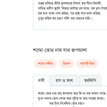
অন্তর মন্দিরে প্রীতি ফুলশয্যায় বিলাস কর লীলা-বিলাসী,

আঁখির প্রদীপ জ্বালি' শিয়রে জাগিয়া রব শ্যাম, তব রূপ-পিয়া
যত সাধ আশা গেল ঝরিয়া, পর তাই গলে মালা করিয়া;

শ্যামা তোর নাম যার জপমালা
শ্যামা-সঙ্গীত
ত্রিতাল
বাগেশ্রী মিশ্র
বাণী
রাগ ও তাল
স্বরলিপি
শ্যামা তোর নাম যার জপমালা তার কি মা ভয় ভাবনা আছে।

দুঃখ-অভাব-রোগ-শোক-জরা লুটায় মা তার পায়ের কাছে॥

	যার চিত্ত নিবেদিত তোর চরণে
