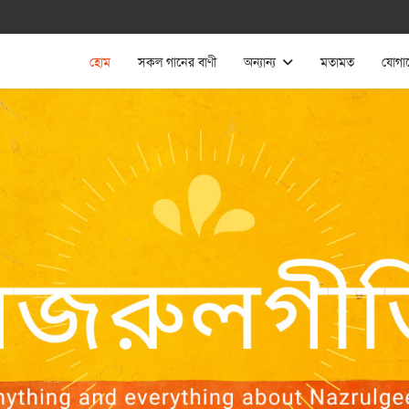
হোম
সকল গানের বাণী
অন্যান্য
মতামত
যোগা