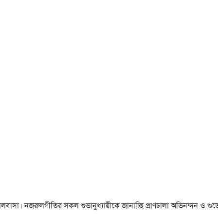
া ও ভালবাসা। নজরুলগীতির সকল শুভানুধ্যায়ীকে জানাচ্ছি প্রাণঢালা অভিনন্দন ও শুভে