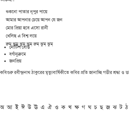
শুকনো পাতার নূপুর পায়ে
আমার আপনার চেয়ে আপন যে জন
মোর প্রিয়া হবে এসো রানী
খেলিছ এ বিশ্ব লয়ে
রুম্ ঝুম্ ঝুম্ ঝুম্ রুম্ ঝুম্ ঝুম্
নোটিশ বোর্ড
বর্ণানুক্রমে
জনপ্রিয়
কবিগুরু রবীন্দ্রনাথ ঠাকুরের মৃত্যুবার্ষিকীতে কবির প্রতি জানাচ্ছি গভীর শ্রদ্ধ
অ
আ
ই
ঈ
উ
ঊ
এ
ঐ
ও
ক
খ
ক্ষ
গ
ঘ
চ
ছ
জ
ঝ
ট
ঠ