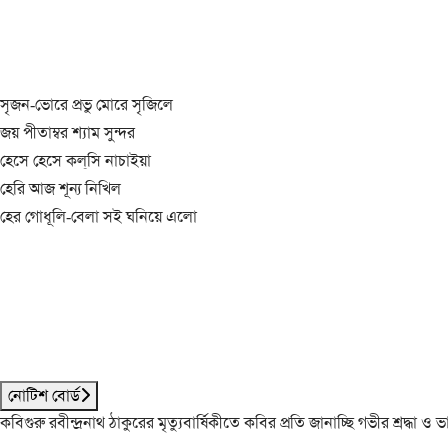
সৃজন-ভোরে প্রভু মোরে সৃজিলে
জয় পীতাম্বর শ্যাম সুন্দর
হেসে হেসে কল্‌সি নাচাইয়া
হেরি আজ শূন্য নিখিল
হের গোধূলি-বেলা সই ঘনিয়ে এলো
নোটিশ বোর্ড
কবিগুরু রবীন্দ্রনাথ ঠাকুরের মৃত্যুবার্ষিকীতে কবির প্রতি জানাচ্ছি গভীর শ্রদ্ধ