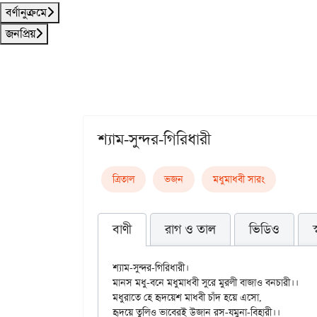
বর্ণানুক্রমে
জনপ্রিয়
শ্যাম-সুন্দর-গিরিধারী
ত্রিতাল
ভজন
মধুমাধবী সারং
বাণী
রাগ ও তাল
ভিডিও
শ্যাম-সুন্দর-গিরিধারী।

মানস মধু-বনে মধুমাধবী সুরে মুরলী বাজাও বনচারী।।

মধুরাতে হে হৃদয়েশ মাধবী চাঁদ হয়ে এসো,

হৃদয়ে তুলিও ভাবেরই উজান রস-যমুনা-বিহারী।।
