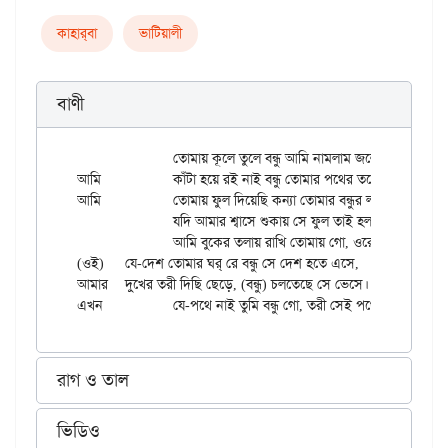
কাহার্‌বা
ভাটিয়ালী
বাণী
		তোমায় কূলে তুলে বন্ধু আমি নামলাম জলে।

আমি		কাঁটা হয়ে রই নাই বন্ধু তোমার পথের তলে॥

আমি		তোমায় ফুল দিয়েছি কন্যা তোমার বন্ধুর লাগি’

		যদি আমার শ্বাসে শুকায় সে ফুল তাই হলাম বিবাগী।

		আমি বুকের তলায় রাখি তোমায় গো, ওরে শুকায়নি ক’ গলে॥

(ওই)	যে-দেশ তোমার ঘর্‌ রে বন্ধু সে দেশ হতে এসে,

আমার	দুখের তরী দিছি ছেড়ে, (বন্ধু) চলতেছে সে ভেসে।

রাগ ও তাল
ভিডিও