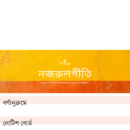
বর্ণানুক্রমে
নোটিশ বোর্ড