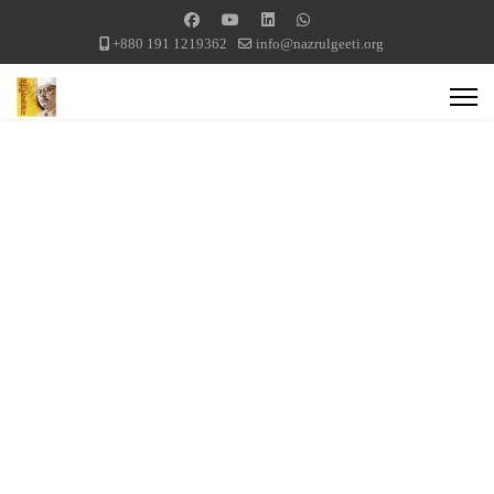
+880 191 1219362
info@nazrulgeeti.org