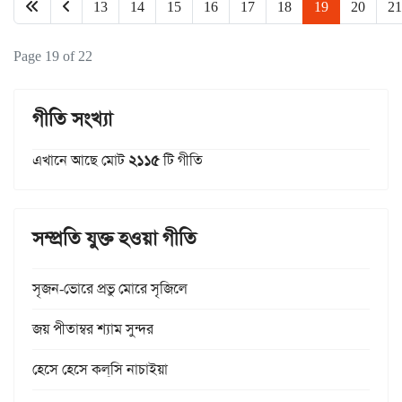
13
14
15
16
17
18
19
20
21
Page 19 of 22
গীতি সংখ্যা
এখানে আছে মোট
২১১৫
টি গীতি
সম্প্রতি যুক্ত হওয়া গীতি
সৃজন-ভোরে প্রভু মোরে সৃজিলে
জয় পীতাম্বর শ্যাম সুন্দর
হেসে হেসে কল্‌সি নাচাইয়া