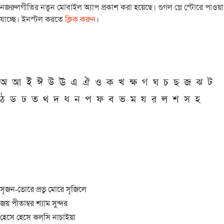
নজরুলগীতির নতুন মোবাইল অ্যাপ প্রকাশ করা হয়েছে। গুগল প্লে স্টোরে পাওয়া
যাচ্ছে। ইনস্টল করতে
ক্লিক করুন
।
অ
আ
ই
ঈ
উ
ঊ
এ
ঐ
ও
ক
খ
ক্ষ
গ
ঘ
চ
ছ
জ
ঝ
ট
ঠ
ড
ঢ
ত
থ
দ
ধ
ন
প
ফ
ব
ভ
ম
য
র
ল
শ
স
হ
সৃজন-ভোরে প্রভু মোরে সৃজিলে
জয় পীতাম্বর শ্যাম সুন্দর
হেসে হেসে কল্‌সি নাচাইয়া