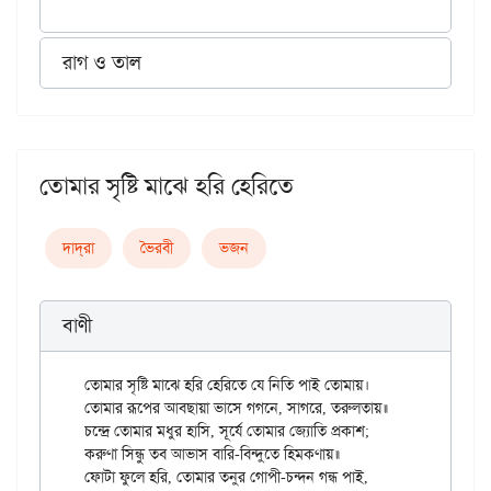
রাগ ও তাল
তোমার সৃষ্টি মাঝে হরি হেরিতে
দাদ্‌রা
ভৈরবী
ভজন
বাণী
তোমার সৃষ্টি মাঝে হরি হেরিতে যে নিতি পাই তোমায়।

তোমার রূপের আবছায়া ভাসে গগনে, সাগরে, তরুলতায়॥

চন্দ্রে তোমার মধুর হাসি, সূর্যে তোমার জ্যোতি প্রকাশ;

করুণা সিন্ধু তব আভাস বারি-বিন্দুতে হিমকণায়॥

ফোটা ফুলে হরি, তোমার তনুর গোপী-চন্দন গন্ধ পাই,
