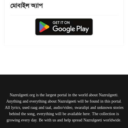
মোবাইল অ্যাপ
Nazrulgeeti.org is the largest portal in the world about Nazrulgeeti.
Anything and everything about Nazrulgeeti will be found in this portal.
All lyrics, used raag and taal, audio/video, swaralipi and unknown stories
behind the song, everything will be available here. The collection is
growing every day. Be with us and help spread Nazrulgeeti worldwide.