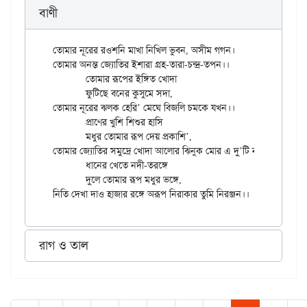
বাণী
তোমার নূরের রওশনি মাখা নিখিল ভুবন, অসীম গগন।

তোমার অনন্ত জ্যোতির ইশারা গ্রহ-তারা-চন্দ্র-তপন।।

	তোমার রূপের ইঙ্গিত খোদা

	ফুটিছে বনের কুসুমে সদা,

তোমার নূরের ঝলক হেরি’ মেঘে বিজলি চমকে যখন।।

	প্রাণের খুশি শিশুর হাসি

	মধুর তোমার রূপ দেয় প্রকাশি’,

তোমার জ্যোতির সমুদ্রে খোদা আলোর ঝিনুক মোর এ দু’টি নয়ন।।

	ধানের খেতে নদী-তরঙ্গে

	দুলে তোমার রূপ মধুর ভঙ্গে,

রাগ ও তাল