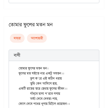
তোমার ফুলের মতন মন
দাদ্‌রা
আশোয়ারী
বাণী
তোমার ফুলের মতন মন।

ফুলের মত সইতে নার একটু অযতন।।

	ভুল ক’রে এই কঠিন ধরায়

	তুমি কেন আসিলে হায়,

একটি রাতের তরে হেথায় ফুলের জীবন।।

	গাঁথ্‌বে মালা প’রবে গলায়

	অর্ঘ্য দেবে দেবতা-পায়,
