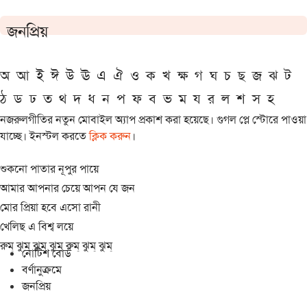
জনপ্রিয়
অ
আ
ই
ঈ
উ
ঊ
এ
ঐ
ও
ক
খ
ক্ষ
গ
ঘ
চ
ছ
জ
ঝ
ট
ঠ
ড
ঢ
ত
থ
দ
ধ
ন
প
ফ
ব
ভ
ম
য
র
ল
শ
স
হ
নজরুলগীতির নতুন মোবাইল অ্যাপ প্রকাশ করা হয়েছে। গুগল প্লে স্টোরে পাওয়া
যাচ্ছে। ইনস্টল করতে
ক্লিক করুন
।
শুকনো পাতার নূপুর পায়ে
আমার আপনার চেয়ে আপন যে জন
মোর প্রিয়া হবে এসো রানী
খেলিছ এ বিশ্ব লয়ে
রুম্ ঝুম্ ঝুম্ ঝুম্ রুম্ ঝুম্ ঝুম্
নোটিশ বোর্ড
বর্ণানুক্রমে
জনপ্রিয়