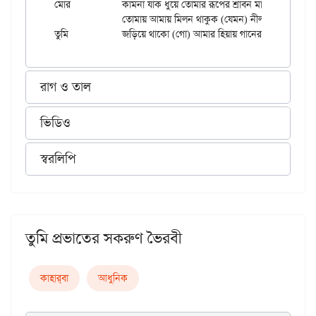
মোর		কামনা যাক ধুয়ে তোমার রূপের শ্রাবন মাসে।

		তোমায় আমায় মিলন থাকুক (যেমন) নীল সলিলে সুনীল শালুক

রাগ ও তাল
ভিডিও
স্বরলিপি
তুমি প্রভাতের সকরুণ ভৈরবী
কাহার্‌বা
আধুনিক