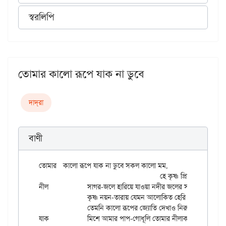
স্বরলিপি
তোমার কালো রূপে যাক না ডুবে
দাদ্‌রা
বাণী
তোমার	কালো রূপে যাক না ডুবে সকল কালো মম, 

					হে কৃষ্ণ প্রিয়তম!

নীল		সাগর-জলে হারিয়ে যাওয়া নদীর জলের সম।

		কৃষ্ণ নয়ন-তারায় যেমন আলোকিত হেরি ভুবন,

		তেমনি কালো রূপের জ্যোতি দেখাও নিরুপম।।

যাক		মিশে আমার পাপ-গোধূলি তোমার নীলাকাশে,
