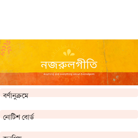
বর্ণানুক্রমে
নোটিশ বোর্ড