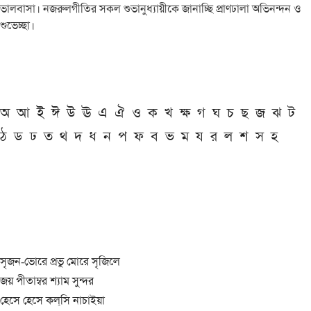
ভালবাসা। নজরুলগীতির সকল শুভানুধ্যায়ীকে জানাচ্ছি প্রাণঢালা অভিনন্দন ও
শুভেচ্ছা।
অ
আ
ই
ঈ
উ
ঊ
এ
ঐ
ও
ক
খ
ক্ষ
গ
ঘ
চ
ছ
জ
ঝ
ট
ঠ
ড
ঢ
ত
থ
দ
ধ
ন
প
ফ
ব
ভ
ম
য
র
ল
শ
স
হ
সৃজন-ভোরে প্রভু মোরে সৃজিলে
জয় পীতাম্বর শ্যাম সুন্দর
হেসে হেসে কল্‌সি নাচাইয়া