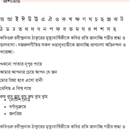
জনপ্রিয়
অ
আ
ই
ঈ
উ
ঊ
এ
ঐ
ও
ক
খ
ক্ষ
গ
ঘ
চ
ছ
জ
ঝ
ট
ঠ
ড
ঢ
ত
থ
দ
ধ
ন
প
ফ
ব
ভ
ম
য
র
ল
শ
স
হ
কবিগুরু রবীন্দ্রনাথ ঠাকুরের মৃত্যুবার্ষিকীতে কবির প্রতি জানাচ্ছি গভীর শ্রদ্ধা ও
ভালবাসা। নজরুলগীতির সকল শুভানুধ্যায়ীকে জানাচ্ছি প্রাণঢালা অভিনন্দন ও
শুভেচ্ছা।
শুকনো পাতার নূপুর পায়ে
আমার আপনার চেয়ে আপন যে জন
মোর প্রিয়া হবে এসো রানী
খেলিছ এ বিশ্ব লয়ে
রুম্ ঝুম্ ঝুম্ ঝুম্ রুম্ ঝুম্ ঝুম্
নোটিশ বোর্ড
বর্ণানুক্রমে
জনপ্রিয়
কবিগুরু রবীন্দ্রনাথ ঠাকুরের মৃত্যুবার্ষিকীতে কবির প্রতি জানাচ্ছি গভীর শ্রদ্ধা ও