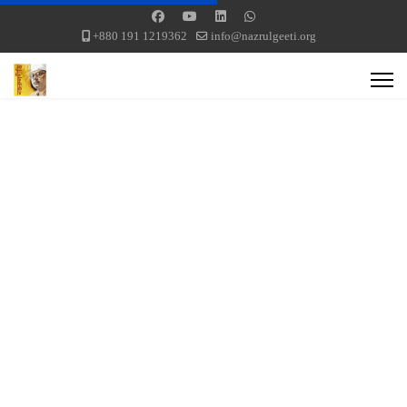
+880 191 1219362
info@nazrulgeeti.org