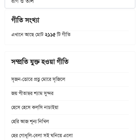
রাগ ও তাল
গীতি সংখ্যা
এখানে আছে মোট
২১১৫
টি গীতি
সম্প্রতি যুক্ত হওয়া গীতি
সৃজন-ভোরে প্রভু মোরে সৃজিলে
জয় পীতাম্বর শ্যাম সুন্দর
হেসে হেসে কল্‌সি নাচাইয়া
হেরি আজ শূন্য নিখিল
হের গোধূলি-বেলা সই ঘনিয়ে এলো