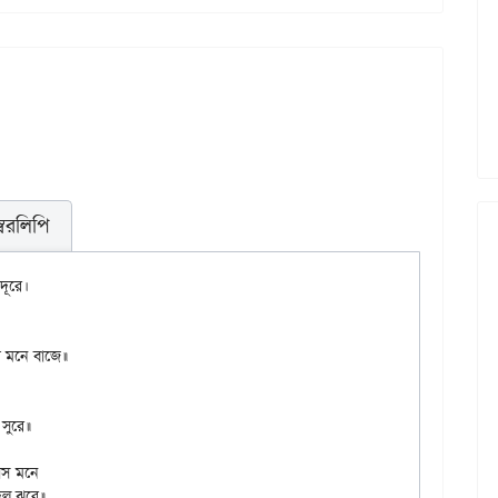
স্বরলিপি