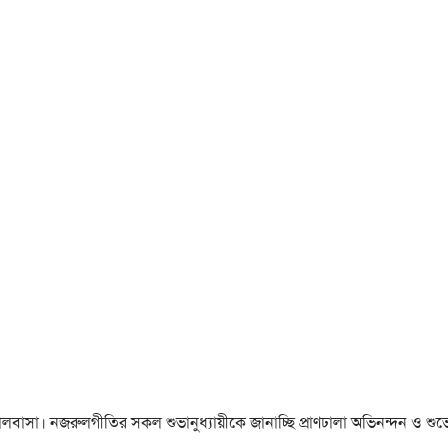
া ও ভালবাসা। নজরুলগীতির সকল শুভানুধ্যায়ীকে জানাচ্ছি প্রাণঢালা অভিনন্দন ও শুভে