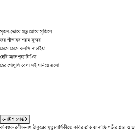
সৃজন-ভোরে প্রভু মোরে সৃজিলে
জয় পীতাম্বর শ্যাম সুন্দর
হেসে হেসে কল্‌সি নাচাইয়া
হেরি আজ শূন্য নিখিল
হের গোধূলি-বেলা সই ঘনিয়ে এলো
নোটিশ বোর্ড
কবিগুরু রবীন্দ্রনাথ ঠাকুরের মৃত্যুবার্ষিকীতে কবির প্রতি জানাচ্ছি গভীর শ্রদ্ধ