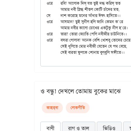
ওরে	রবি! আলোক দিস্ যত তুই দগ্ধ করিস্ তত

	আমার নবী স্নিগ্ধ শীতল কোটি চাঁদের মত,

সে	নাশ করেছে মনের আঁধার ঈষৎ হাসিতে।।

ওরে	আসমান! তুই সুনীল হলি জানি কেমন ক’রে

	আমার নবীর কালো চোখের একটুকু নীল হ’রে।

ওরে	তারা! তোরা জ্যোতি পেলি নবীজীর চাউনিতে।।

ওরে	বসরা গোলাব! অনেক বেশি খোশবু তোদের চেয়ে

	সেই ধূলিতে মোর নবীজী যেতেন যে পথ বেয়ে,

ও বন্ধু! দেখলে তোমায় বুকের মাঝে
কাহার্‌বা
লোকগীতি
বাণী
রাগ ও তাল
ভিডিও