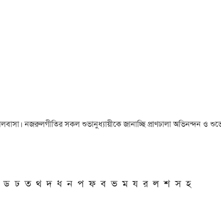
া ও ভালবাসা। নজরুলগীতির সকল শুভানুধ্যায়ীকে জানাচ্ছি প্রাণঢালা অভিনন্দন ও শুভে
ড
ঢ
ত
থ
দ
ধ
ন
প
ফ
ব
ভ
ম
য
র
ল
শ
স
হ