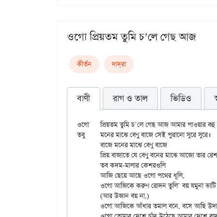
ওগো প্রিয়তম তুমি চ’লে গেছ আজ
কীর্তন
দাদ্‌রা
বাণী
রাগ ও তাল
ভিডিও
ওগো	প্রিয়তম তুমি চ’লে গেছ আজ আমার পাওয়ার বহু দূরে।

তবু	মনের মাঝে বেণু বাজে সেই পুরানো সুরে সুরে॥

	বাজে মনের মাঝে বেণু বাজে

	প্রিয় বাজাতে যে বেণু বনের মাঝে আজো তার রেশ মনে বাজে॥

	তব কদম-মালার কেশরগুলি

	আজি ছেয়ে আছে ওগো পথের ধূলি,

	ওগো আজিকে করুণ রোদন তুলি’ বয় যমুনা ভাটি সুরে॥

	(আর উজান বয় না,)

	ওগো আজিকে আঁধার তমাল বনে, বসে আছি উদাস মনে

	ওগো তোমার দেশে চাঁদ উঠেছে আমার দেশে বাদল ঝুরে॥
