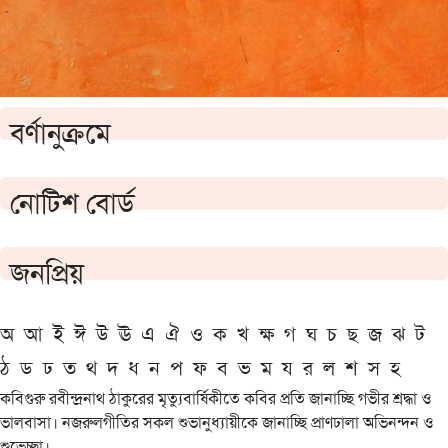
বর্ণানুক্রমে
নোটিশ বোর্ড
জনপ্রিয়
অ
আ
ই
ঈ
উ
ঊ
এ
ঐ
ও
ক
খ
ক্ষ
গ
ঘ
চ
ছ
জ
ঝ
ট
ঠ
ড
ঢ
ত
থ
দ
ধ
ন
প
ফ
ব
ভ
ম
য
র
ল
শ
স
হ
কবিগুরু রবীন্দ্রনাথ ঠাকুরের মৃত্যুবার্ষিকীতে কবির প্রতি জানাচ্ছি গভীর শ্রদ্ধা ও
ভালবাসা। নজরুলগীতির সকল শুভানুধ্যায়ীকে জানাচ্ছি প্রাণঢালা অভিনন্দন ও
শুভেচ্ছা।