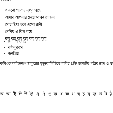
শুকনো পাতার নূপুর পায়ে
আমার আপনার চেয়ে আপন যে জন
মোর প্রিয়া হবে এসো রানী
খেলিছ এ বিশ্ব লয়ে
রুম্ ঝুম্ ঝুম্ ঝুম্ রুম্ ঝুম্ ঝুম্
নোটিশ বোর্ড
বর্ণানুক্রমে
জনপ্রিয়
কবিগুরু রবীন্দ্রনাথ ঠাকুরের মৃত্যুবার্ষিকীতে কবির প্রতি জানাচ্ছি গভীর শ্রদ্ধ
অ
আ
ই
ঈ
উ
ঊ
এ
ঐ
ও
ক
খ
ক্ষ
গ
ঘ
চ
ছ
জ
ঝ
ট
ঠ