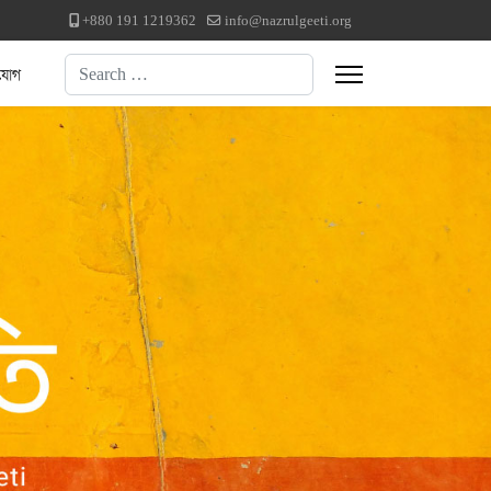
+880 191 1219362
info@nazrulgeeti.org
Search
যোগ