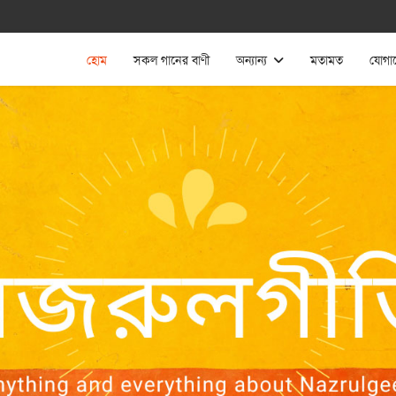
হোম
সকল গানের বাণী
অন্যান্য
মতামত
যোগা