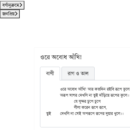
বর্ণানুক্রমে
জনপ্রিয়
ওরে অবোধ আঁখি!
বাণী
রাগ ও তাল
	ওরে অবোধ আঁখি! আর কতদিন রইবি রূপে ভুলে।

	অরূপ সাগর দেখলি না তুই দাঁড়িয়ে রূপের কুলে।।

		যে সুন্দর চুপে চুপে

		লীলা করেন রূপে রূপে,
