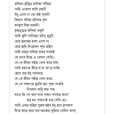
বালিকা-কুঁড়ির মালিকা গাঁথিয়া

আমি একেলা জাগি রজনী

বঁধু,এলো না তো কই সৃজনী,

বিজনে বসিয়া রচিলাম বৃথা

বনফুল দিয়া ব্যজনী।

কৃষ্ণচূড়ার কলিকা অফুট

আমি তুলি আনিবৃথা রচিনু মুকুট,

মোর হৃদয়ের রাজা এলো না,

মোর হৃদি-সিংহাসন শূন্য রহিল

আমি যাহার লাগিয়া বাসর সাজাই

সে ভাবে মিছে এ খেলনা (সখি)।

সে-যে জীবন লইয়া খেলা করে সখি,

আমি মরণের তীরে ব'সে তা'রে ডাকি

হেসে যায় বঁধু আনঘরে

সে-যে জীবন লইয়া খেলা করে।

সে-যে পাষাণের মুরতি বৃথা পূজা-আরতি

	নিবেদন করি তার পায়:

সাধে কি গো বলে সবে পাষাণ গলেছে কবে?

	তবু মন পাষাণেই ধায় (সখি রে)।

আমি এবার মরিয়া পুরুষ হইব,বঁধু হবে কুলবালা

দিয়ে তারে ব্যথা যাব যথাতথা বুঝিবে সেদিন কালা,
