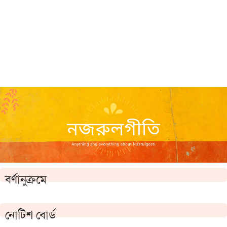
বর্ণানুক্রমে
নোটিশ বোর্ড