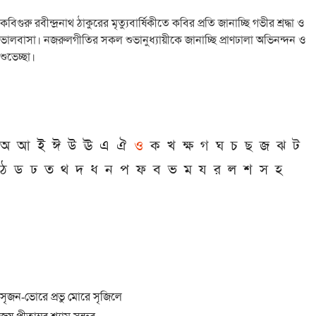
কবিগুরু রবীন্দ্রনাথ ঠাকুরের মৃত্যুবার্ষিকীতে কবির প্রতি জানাচ্ছি গভীর শ্রদ্ধা ও
ভালবাসা। নজরুলগীতির সকল শুভানুধ্যায়ীকে জানাচ্ছি প্রাণঢালা অভিনন্দন ও
শুভেচ্ছা।
অ
আ
ই
ঈ
উ
ঊ
এ
ঐ
ও
ক
খ
ক্ষ
গ
ঘ
চ
ছ
জ
ঝ
ট
ঠ
ড
ঢ
ত
থ
দ
ধ
ন
প
ফ
ব
ভ
ম
য
র
ল
শ
স
হ
সৃজন-ভোরে প্রভু মোরে সৃজিলে