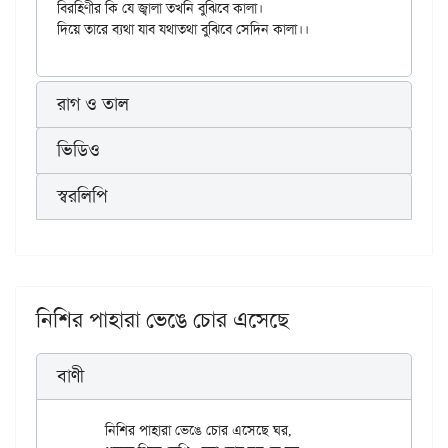
বিরহিণীর কি যে জ্বালা তখনি বুঝিবে কালা।

রাগ ও তাল
ভিডিও
স্বরলিপি
নিশির পাহারা ভেঙে চোর এসেছে
বাণী
	নিশির পাহারা ভেঙে চোর এসেছে ঘর,
