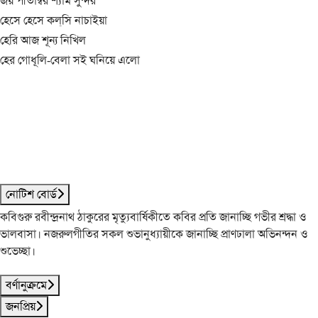
জয় পীতাম্বর শ্যাম সুন্দর
হেসে হেসে কল্‌সি নাচাইয়া
হেরি আজ শূন্য নিখিল
হের গোধূলি-বেলা সই ঘনিয়ে এলো
নোটিশ বোর্ড
কবিগুরু রবীন্দ্রনাথ ঠাকুরের মৃত্যুবার্ষিকীতে কবির প্রতি জানাচ্ছি গভীর শ্রদ্ধা ও
ভালবাসা। নজরুলগীতির সকল শুভানুধ্যায়ীকে জানাচ্ছি প্রাণঢালা অভিনন্দন ও
শুভেচ্ছা।
বর্ণানুক্রমে
জনপ্রিয়