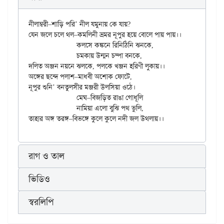
নীলাম্বরী–শাড়ি পরি’ নীল যমুনায় কে যায়?

যেন জলে চলে থল–কমলিনী ভ্রমর নূপুর হয়ে বোলে পায় পায়।।

		কলসে কঙ্কনে রিনিঠিনি ঝনকে,

		চমকায় উন্মন চম্পা বনকে,

দলিত অঞ্জন নয়নে ঝলকে, পলকে খঞ্জন হরিণী লুকায়।।

অঙ্গের ছন্দে পলাশ–মাধবী অশোক ফোটে,

নূপুর শুনি’ বনতুলসীর মঞ্জরী উলসিয়া ওঠে।

		মেঘ–বিজড়িত রাঙা গোধূলি

		নামিয়া এলো বুঝি পথ ভুলি,

রাগ ও তাল
ভিডিও
স্বরলিপি