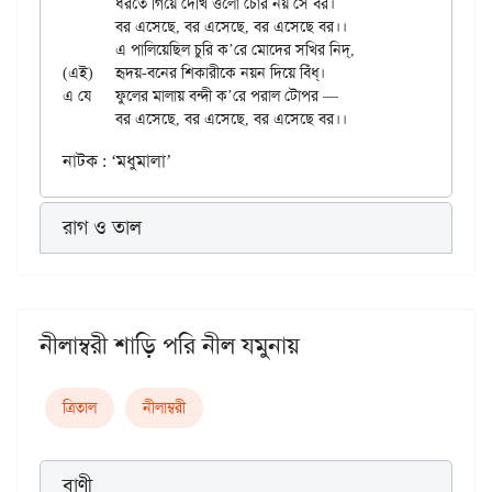
	ধরতে গিয়ে দেখি ওলো চোর নয় সে বর।

	বর এসেছে, বর এসেছে, বর এসেছে বর।।

	এ পালিয়েছিল চুরি ক’রে মোদের সখির নিদ্,

(এই)	হৃদয়-বনের শিকারীকে নয়ন দিয়ে বিঁধ্।

এ যে	ফুলের মালায় বন্দী ক’রে পরাল টোপর —

নাটক : ‘মধুমালা’
রাগ ও তাল
নীলাম্বরী শাড়ি পরি নীল যমুনায়
ত্রিতাল
নীলাম্বরী
বাণী