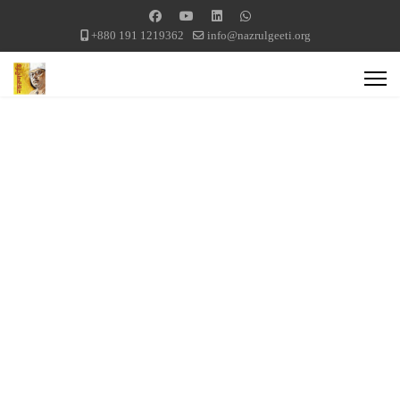
+880 191 1219362
info@nazrulgeeti.org