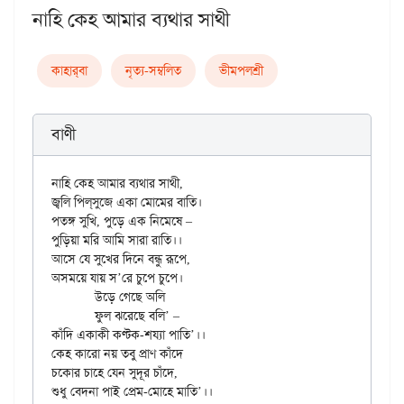
নাহি কেহ আমার ব্যথার সাথী
কাহার্‌বা
নৃত্য-সম্বলিত
ভীমপলশ্রী
বাণী
নাহি কেহ আমার ব্যথার সাথী,

জ্বলি পিল্‌সুজে একা মোমের বাতি।

পতঙ্গ সুখি, পুড়ে এক নিমেষে –

পুড়িয়া মরি আমি সারা রাতি।।

আসে যে সুখের দিনে বন্ধু রূপে,

অসময়ে যায় স’রে চুপে চুপে।

	উড়ে গেছে অলি

	ফুল ঝরেছে বলি’ – 

কাঁদি একাকী কণ্টক-শয্যা পাতি’।।

কেহ কারো নয় তবু প্রাণ কাঁদে

চকোর চাহে যেন সুদূর চাঁদে,
