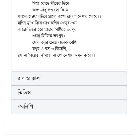
	মিঠে রোদে শীতের দিনে

	তরুণ-বঁধূ লও গো কিনে

ফাগুন-হাওয়া বইবে প্রাণে, ওগো হালকা নেশার ঘোরে।।

মলিন মুখে দিয়ে দেখ নলিন খেজুর-গুড়

বাহির-ভিতর হবে তাহার মিষ্টিতে ভরপুর

	ওগো মিষ্টিতে ভরপুর।

	মোর তনুর চেয়ে অনেক বেশি

	মধুর এ রস ও বিদেশি,

রাগ ও তাল
ভিডিও
স্বরলিপি