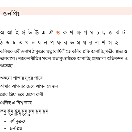
জনপ্রিয়
অ
আ
ই
ঈ
উ
ঊ
এ
ঐ
ও
ক
খ
ক্ষ
গ
ঘ
চ
ছ
জ
ঝ
ট
ঠ
ড
ঢ
ত
থ
দ
ধ
ন
প
ফ
ব
ভ
ম
য
র
ল
শ
স
হ
কবিগুরু রবীন্দ্রনাথ ঠাকুরের মৃত্যুবার্ষিকীতে কবির প্রতি জানাচ্ছি গভীর শ্রদ্ধা ও
ভালবাসা। নজরুলগীতির সকল শুভানুধ্যায়ীকে জানাচ্ছি প্রাণঢালা অভিনন্দন ও
শুভেচ্ছা।
শুকনো পাতার নূপুর পায়ে
আমার আপনার চেয়ে আপন যে জন
মোর প্রিয়া হবে এসো রানী
খেলিছ এ বিশ্ব লয়ে
রুম্ ঝুম্ ঝুম্ ঝুম্ রুম্ ঝুম্ ঝুম্
নোটিশ বোর্ড
বর্ণানুক্রমে
জনপ্রিয়