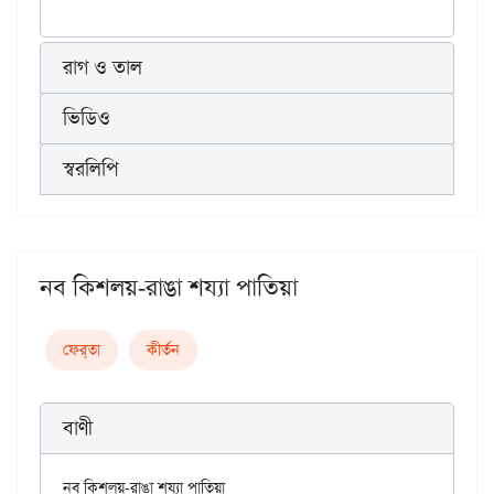
রাগ ও তাল
ভিডিও
স্বরলিপি
নব কিশলয়-রাঙা শয্যা পাতিয়া
ফের্‌তা
কীর্তন
বাণী
নব কিশলয়-রাঙা শয্যা পাতিয়া
