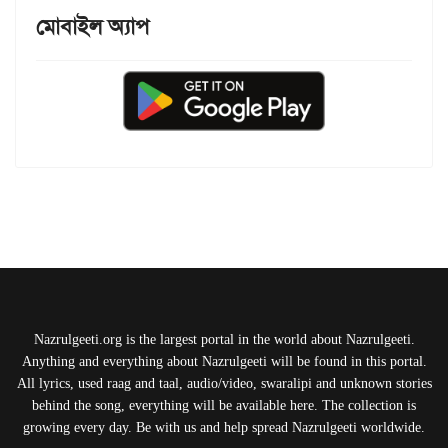
মোবাইল অ্যাপ
Nazrulgeeti.org is the largest portal in the world about Nazrulgeeti.
Anything and everything about Nazrulgeeti will be found in this portal.
All lyrics, used raag and taal, audio/video, swaralipi and unknown stories
behind the song, everything will be available here. The collection is
growing every day. Be with us and help spread Nazrulgeeti worldwide.