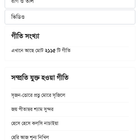
রাগ ও তাল
ভিডিও
গীতি সংখ্যা
এখানে আছে মোট
২১১৫
টি গীতি
সম্প্রতি যুক্ত হওয়া গীতি
সৃজন-ভোরে প্রভু মোরে সৃজিলে
জয় পীতাম্বর শ্যাম সুন্দর
হেসে হেসে কল্‌সি নাচাইয়া
হেরি আজ শূন্য নিখিল