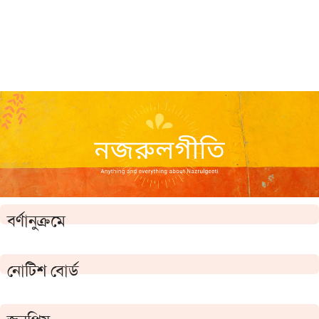
বর্ণানুক্রমে
নোটিশ বোর্ড