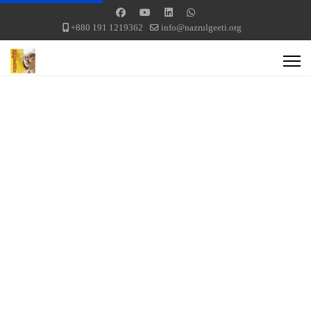
+880 191 1219362
info@nazrulgeeti.org