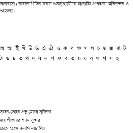
ভালবাসা। নজরুলগীতির সকল শুভানুধ্যায়ীকে জানাচ্ছি প্রাণঢালা অভিনন্দন ও
শুভেচ্ছা।
অ
আ
ই
ঈ
উ
ঊ
এ
ঐ
ও
ক
খ
ক্ষ
গ
ঘ
চ
ছ
জ
ঝ
ট
ঠ
ড
ঢ
ত
থ
দ
ধ
ন
প
ফ
ব
ভ
ম
য
র
ল
শ
স
হ
সৃজন-ভোরে প্রভু মোরে সৃজিলে
জয় পীতাম্বর শ্যাম সুন্দর
হেসে হেসে কল্‌সি নাচাইয়া