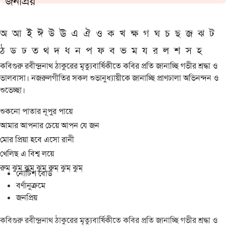
জনপ্রিয়
অ
আ
ই
ঈ
উ
ঊ
এ
ঐ
ও
ক
খ
ক্ষ
গ
ঘ
চ
ছ
জ
ঝ
ট
ঠ
ড
ঢ
ত
থ
দ
ধ
ন
প
ফ
ব
ভ
ম
য
র
ল
শ
স
হ
কবিগুরু রবীন্দ্রনাথ ঠাকুরের মৃত্যুবার্ষিকীতে কবির প্রতি জানাচ্ছি গভীর শ্রদ্ধা ও
ভালবাসা। নজরুলগীতির সকল শুভানুধ্যায়ীকে জানাচ্ছি প্রাণঢালা অভিনন্দন ও
শুভেচ্ছা।
শুকনো পাতার নূপুর পায়ে
আমার আপনার চেয়ে আপন যে জন
মোর প্রিয়া হবে এসো রানী
খেলিছ এ বিশ্ব লয়ে
রুম্ ঝুম্ ঝুম্ ঝুম্ রুম্ ঝুম্ ঝুম্
নোটিশ বোর্ড
বর্ণানুক্রমে
জনপ্রিয়
কবিগুরু রবীন্দ্রনাথ ঠাকুরের মৃত্যুবার্ষিকীতে কবির প্রতি জানাচ্ছি গভীর শ্রদ্ধা ও