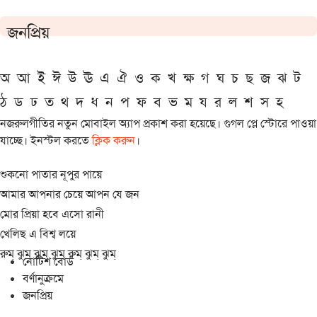
জনপ্রিয়
অ
আ
ই
ঈ
উ
ঊ
এ
ঐ
ও
ক
খ
ক্ষ
গ
ঘ
চ
ছ
জ
ঝ
ট
ঠ
ড
ঢ
ত
থ
দ
ধ
ন
প
ফ
ব
ভ
ম
য
র
ল
শ
স
হ
নজরুলগীতির নতুন মোবাইল অ্যাপ প্রকাশ করা হয়েছে। গুগল প্লে স্টোরে পাওয়া
যাচ্ছে। ইনস্টল করতে
ক্লিক করুন
।
শুকনো পাতার নূপুর পায়ে
আমার আপনার চেয়ে আপন যে জন
মোর প্রিয়া হবে এসো রানী
খেলিছ এ বিশ্ব লয়ে
রুম্ ঝুম্ ঝুম্ ঝুম্ রুম্ ঝুম্ ঝুম্
নোটিশ বোর্ড
বর্ণানুক্রমে
জনপ্রিয়