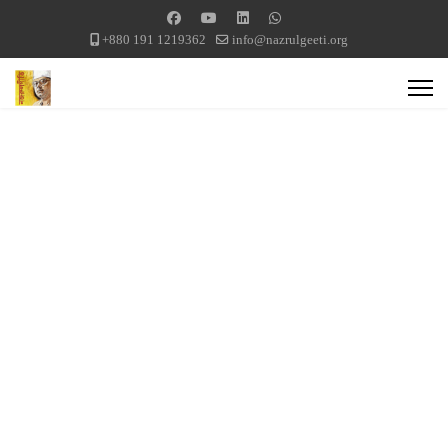
+880 191 1219362
info@nazrulgeeti.org