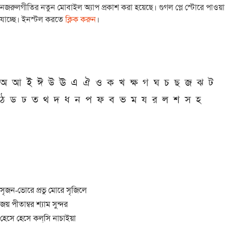
নজরুলগীতির নতুন মোবাইল অ্যাপ প্রকাশ করা হয়েছে। গুগল প্লে স্টোরে পাওয়া
যাচ্ছে। ইনস্টল করতে
ক্লিক করুন
।
অ
আ
ই
ঈ
উ
ঊ
এ
ঐ
ও
ক
খ
ক্ষ
গ
ঘ
চ
ছ
জ
ঝ
ট
ঠ
ড
ঢ
ত
থ
দ
ধ
ন
প
ফ
ব
ভ
ম
য
র
ল
শ
স
হ
সৃজন-ভোরে প্রভু মোরে সৃজিলে
জয় পীতাম্বর শ্যাম সুন্দর
হেসে হেসে কল্‌সি নাচাইয়া