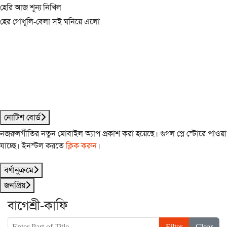
হেরি আজ শূন্য নিখিল
হের গোধূলি-বেলা সই ঘনিয়ে এলো
নোটিশ বোর্ড
নজরুলগীতির নতুন মোবাইল অ্যাপ প্রকাশ করা হয়েছে। গুগল প্লে স্টোরে পাওয়া
যাচ্ছে। ইনস্টল করতে
ক্লিক করুন
।
বর্ণানুক্রমে
জনপ্রিয়
বাগেশ্রী-কাফি
Enter Part of Title
Filter
Clear