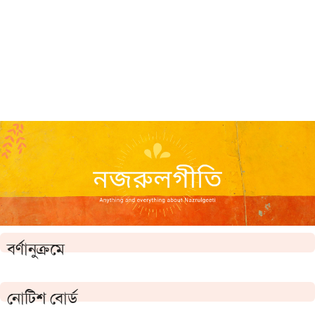
বর্ণানুক্রমে
নোটিশ বোর্ড