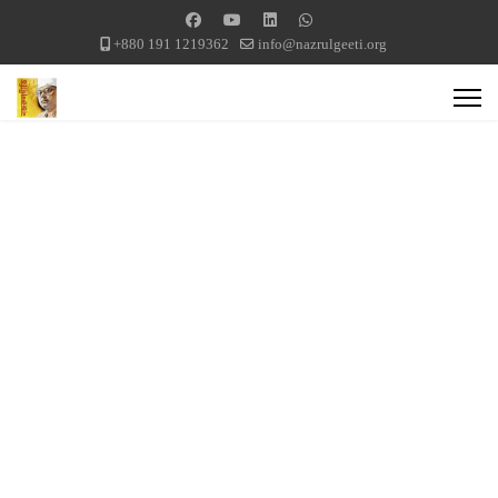
+880 191 1219362
info@nazrulgeeti.org