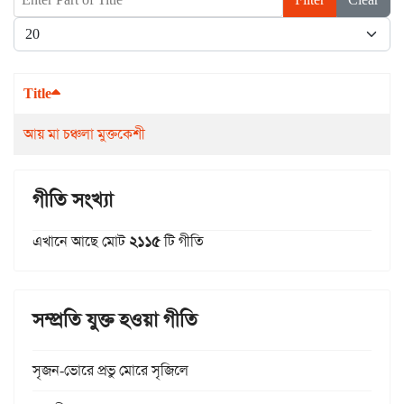
Display #
Title
আয় মা চঞ্চলা মুক্তকেশী
গীতি সংখ্যা
এখানে আছে মোট
২১১৫
টি গীতি
সম্প্রতি যুক্ত হওয়া গীতি
সৃজন-ভোরে প্রভু মোরে সৃজিলে