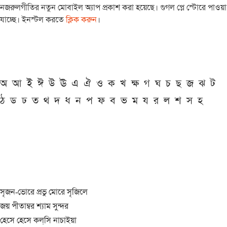
নজরুলগীতির নতুন মোবাইল অ্যাপ প্রকাশ করা হয়েছে। গুগল প্লে স্টোরে পাওয়া
যাচ্ছে। ইনস্টল করতে
ক্লিক করুন
।
অ
আ
ই
ঈ
উ
ঊ
এ
ঐ
ও
ক
খ
ক্ষ
গ
ঘ
চ
ছ
জ
ঝ
ট
ঠ
ড
ঢ
ত
থ
দ
ধ
ন
প
ফ
ব
ভ
ম
য
র
ল
শ
স
হ
সৃজন-ভোরে প্রভু মোরে সৃজিলে
জয় পীতাম্বর শ্যাম সুন্দর
হেসে হেসে কল্‌সি নাচাইয়া