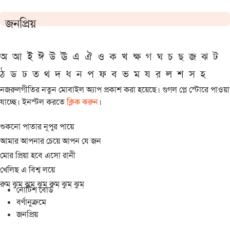
জনপ্রিয়
অ
আ
ই
ঈ
উ
ঊ
এ
ঐ
ও
ক
খ
ক্ষ
গ
ঘ
চ
ছ
জ
ঝ
ট
ঠ
ড
ঢ
ত
থ
দ
ধ
ন
প
ফ
ব
ভ
ম
য
র
ল
শ
স
হ
নজরুলগীতির নতুন মোবাইল অ্যাপ প্রকাশ করা হয়েছে। গুগল প্লে স্টোরে পাওয়া
যাচ্ছে। ইনস্টল করতে
ক্লিক করুন
।
শুকনো পাতার নূপুর পায়ে
আমার আপনার চেয়ে আপন যে জন
মোর প্রিয়া হবে এসো রানী
খেলিছ এ বিশ্ব লয়ে
রুম্ ঝুম্ ঝুম্ ঝুম্ রুম্ ঝুম্ ঝুম্
নোটিশ বোর্ড
বর্ণানুক্রমে
জনপ্রিয়