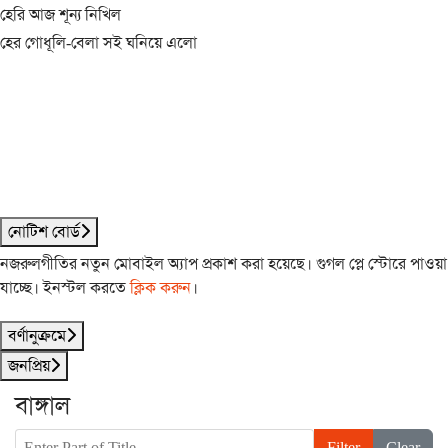
হেরি আজ শূন্য নিখিল
হের গোধূলি-বেলা সই ঘনিয়ে এলো
নোটিশ বোর্ড
নজরুলগীতির নতুন মোবাইল অ্যাপ প্রকাশ করা হয়েছে। গুগল প্লে স্টোরে পাওয়া
যাচ্ছে। ইনস্টল করতে
ক্লিক করুন
।
বর্ণানুক্রমে
জনপ্রিয়
বাঙ্গাল
Enter Part of Title
Filter
Clear