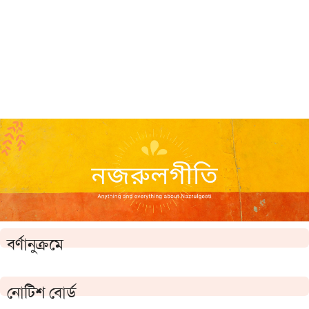
বর্ণানুক্রমে
নোটিশ বোর্ড