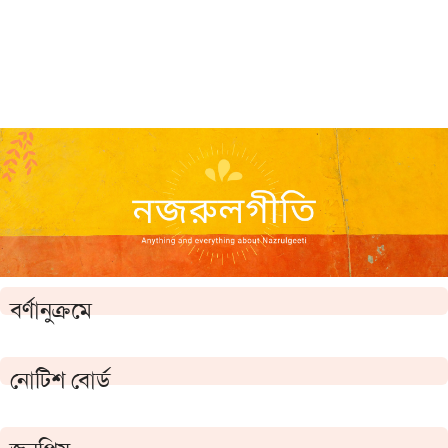
বর্ণানুক্রমে
নোটিশ বোর্ড