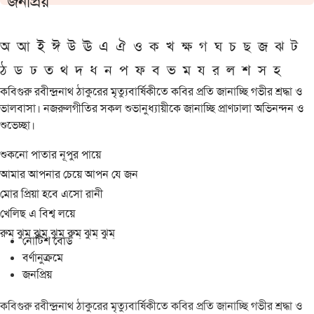
জনপ্রিয়
অ
আ
ই
ঈ
উ
ঊ
এ
ঐ
ও
ক
খ
ক্ষ
গ
ঘ
চ
ছ
জ
ঝ
ট
ঠ
ড
ঢ
ত
থ
দ
ধ
ন
প
ফ
ব
ভ
ম
য
র
ল
শ
স
হ
কবিগুরু রবীন্দ্রনাথ ঠাকুরের মৃত্যুবার্ষিকীতে কবির প্রতি জানাচ্ছি গভীর শ্রদ্ধা ও
ভালবাসা। নজরুলগীতির সকল শুভানুধ্যায়ীকে জানাচ্ছি প্রাণঢালা অভিনন্দন ও
শুভেচ্ছা।
শুকনো পাতার নূপুর পায়ে
আমার আপনার চেয়ে আপন যে জন
মোর প্রিয়া হবে এসো রানী
খেলিছ এ বিশ্ব লয়ে
রুম্ ঝুম্ ঝুম্ ঝুম্ রুম্ ঝুম্ ঝুম্
নোটিশ বোর্ড
বর্ণানুক্রমে
জনপ্রিয়
কবিগুরু রবীন্দ্রনাথ ঠাকুরের মৃত্যুবার্ষিকীতে কবির প্রতি জানাচ্ছি গভীর শ্রদ্ধা ও