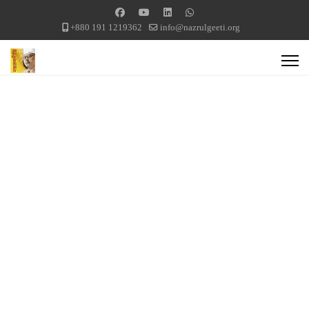
+880 191 1219362
info@nazrulgeeti.org