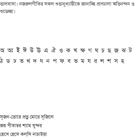
ভালবাসা। নজরুলগীতির সকল শুভানুধ্যায়ীকে জানাচ্ছি প্রাণঢালা অভিনন্দন ও
শুভেচ্ছা।
অ
আ
ই
ঈ
উ
ঊ
এ
ঐ
ও
ক
খ
ক্ষ
গ
ঘ
চ
ছ
জ
ঝ
ট
ঠ
ড
ঢ
ত
থ
দ
ধ
ন
প
ফ
ব
ভ
ম
য
র
ল
শ
স
হ
সৃজন-ভোরে প্রভু মোরে সৃজিলে
জয় পীতাম্বর শ্যাম সুন্দর
হেসে হেসে কল্‌সি নাচাইয়া