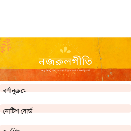
বর্ণানুক্রমে
নোটিশ বোর্ড