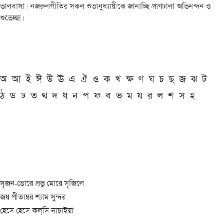
ভালবাসা। নজরুলগীতির সকল শুভানুধ্যায়ীকে জানাচ্ছি প্রাণঢালা অভিনন্দন ও
শুভেচ্ছা।
অ
আ
ই
ঈ
উ
ঊ
এ
ঐ
ও
ক
খ
ক্ষ
গ
ঘ
চ
ছ
জ
ঝ
ট
ঠ
ড
ঢ
ত
থ
দ
ধ
ন
প
ফ
ব
ভ
ম
য
র
ল
শ
স
হ
সৃজন-ভোরে প্রভু মোরে সৃজিলে
জয় পীতাম্বর শ্যাম সুন্দর
হেসে হেসে কল্‌সি নাচাইয়া