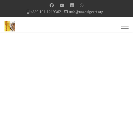
+880 191 1219362
info@nazrulgeeti.org