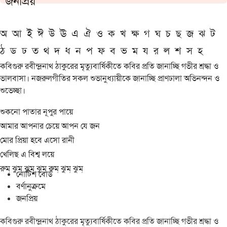
জনপ্রিয়
অ
আ
ই
ঈ
উ
ঊ
এ
ঐ
ও
ক
খ
ক্ষ
গ
ঘ
চ
ছ
জ
ঝ
ট
ঠ
ড
ঢ
ত
থ
দ
ধ
ন
প
ফ
ব
ভ
ম
য
র
ল
শ
স
হ
কবিগুরু রবীন্দ্রনাথ ঠাকুরের মৃত্যুবার্ষিকীতে কবির প্রতি জানাচ্ছি গভীর শ্রদ্ধা ও
ভালবাসা। নজরুলগীতির সকল শুভানুধ্যায়ীকে জানাচ্ছি প্রাণঢালা অভিনন্দন ও
শুভেচ্ছা।
শুকনো পাতার নূপুর পায়ে
আমার আপনার চেয়ে আপন যে জন
মোর প্রিয়া হবে এসো রানী
খেলিছ এ বিশ্ব লয়ে
রুম্ ঝুম্ ঝুম্ ঝুম্ রুম্ ঝুম্ ঝুম্
নোটিশ বোর্ড
বর্ণানুক্রমে
জনপ্রিয়
কবিগুরু রবীন্দ্রনাথ ঠাকুরের মৃত্যুবার্ষিকীতে কবির প্রতি জানাচ্ছি গভীর শ্রদ্ধা ও